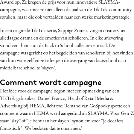
Award op. Ze kregen de prijs voor hun innovatieve SLAYMA-
Media
campagne, waarmee ze niet alleen de taal van de TikTok-community
Merkstrategie
spraken, maar die ook vertaalden naar een sterke marketingstrategie.
PR
In een originele TikTok-serie, Sappige Zomer, vingen creators het
Programmatic
alledaagse drama en de emoties van scholieren. In elke aflevering
Purpose Marketing
stond een thema uit de Back to School-collectie centraal. De
Reputatie & crisis
campagne was gericht op het begeleiden van scholieren bij het vinden
van hun ware zelf en ze te helpen de overgang van basisschool naar
middelbare school te ‘slayen’.
Comment wordt campagne
Het idee voor de campagne begon met een opmerking van een
TikTok-gebruiker. Daniël Franco, Head of Retail Media &
Advertising bij HEMA, licht toe: ‘Iemand van GoSpooky spotte een
comment waarin HEMA werd aangeduid als SLAYMA. Voor Gen-Z
staat “slay” of “je bent aan het slayen” synoniem voor “je doet iets
fantastisch”. We besloten dat te omarmen.’