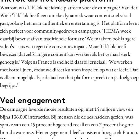
Waarom was TikTok het ideale platform voor de campagne? Van der
Wiel: ‘TikTok heeft een unieke dynamiek waar content snel viraal
gaat, zolang het maar authentiek en entertaining is. Het platform leent
zich perfect voor community-gedreven campagnes.’ HEMA week
daarbij bewust af van traditionele formats: ‘We maakten ook langere
video’s – iets wat tegen de conventies ingaat. Maar TikTok heeft
bewezen dat zelfs langere content kan werken als het verhaal sterk
genoeg is.’ Volgens Franco is snelheid daarbij cruciaal. ‘We werken
met korte lijnen, zodat we direct kunnen inspelen op wat er leeft. Dat
is alleen mogelijk als je de taal van het platform spreekt en je doelgroep
begrijpt.’
Veel engagement
De campagne leverde mooie resultaten op, met 15 miljoen views en
bijna 136.000 interacties. Bij mensen die de ads hadden gezien, was
sprake van een 45 procent hogere ad recall en een 7 procent hogere
brand awareness. Het engagement bleef consistent hoog, stelt Franco.