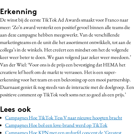
Erkenning
De winst bij de eerste TikTok Ad Awards smaakt voor Franco naar
meer: ‘Zo’n award versterkt een positief gevoel binnen alle teams die
aan deze campagne hebben meegewerkt. Van de verschillende
marketingteams en de unit die het assortiment ontwikkelt, tot aan de
collega’s in de winkels. Het creëert een mindset om het de volgende
keer weer beter te doen. We gaan volgend jaar zeker weer meedoen.’
Van der Wiel: ‘Voor ons is de prijs een bevestiging dat HEMA het
creatieve lef heeft om de markt te verrassen. Het is een super-
erkenning voor het team en een bekroning op een mooi partnership.
Daarnaast geniet ik nog steeds van de interactie met de doelgroep. Een
positieve comment op TikTok voelt soms net zo goed als een prijs.’
Lees ook
Campagnes Hoe TikTok Tess V naar nieuwe hoogten bracht
Campagnes Hoe bol een love-brand werd op TikTok
Campagnes Hoe KPN met een gedurfd concept de ‘Greatest