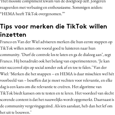
‘Het mooiste compliment kwam van de doelgroep zelf. Jongeren
reageerden met verbazing en enthousiasme. Sommigen zeiden:
“HEMA heeft TikTok overgenomen.”’
Tips voor merken die TikTok willen
inzetten
Franco en Van der Wiel adviseren merken die hun eerste stappen op
TikTok willen zetten om vooral goed te luisteren naar hun
community. ‘Durf de controle los te laten en ga de dialoog aan’, zegt
Franco. Hij benadrukt ook het belang van experimenteren. ‘Je kan
niet succesvol zijn op social zonder ook af en toe te falen.’ Van der
Wiel: ‘Merken die het snappen – en HEMA is daar misschien wel hét
voorbeeld van – beseffen dat je moet vechten voor relevantie, en elke
dag is een kans om die relevantie te creëren. Het algoritme van
TikTok biedt kansen om te testen en te leren. Het voordeel van slecht
scorende content is dat het nauwelijks wordt opgemerkt. Daarnaast is
de community vergevingsgezind. Als iets aanslaat, heb dan het lef om
het uit te bouwen.’