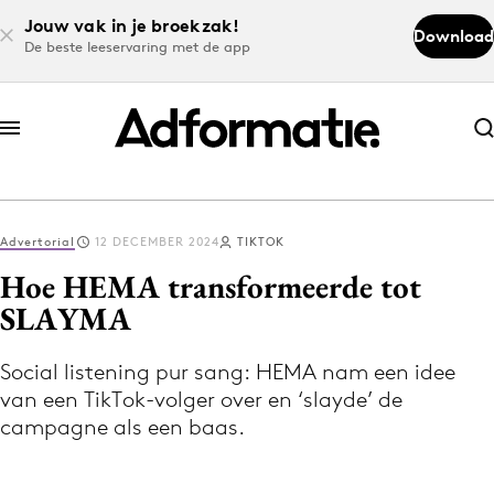
Jouw vak in je broekzak!
Download
De beste leeservaring met de app
Abonneer nu
Abonneer nu
Advertorial
12 DECEMBER 2024
TIKTOK
Log in
Hoe HEMA transformeerde tot
SLAYMA
Download de app
Volg het laatste nieuws via de Adformatie
Social listening pur sang: HEMA nam een idee
van een TikTok-volger over en ‘slayde’ de
Nieuws app
campagne als een baas.