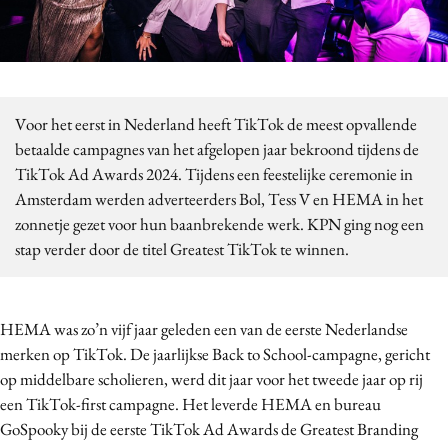
Bureaus
Campagnes
Carriere
Contentmarketing
Voor het eerst in Nederland heeft TikTok de meest opvallende
Craft
betaalde campagnes van het afgelopen jaar bekroond tijdens de
Customer Experience
TikTok Ad Awards 2024. Tijdens een feestelijke ceremonie in
Amsterdam werden adverteerders Bol, Tess V en HEMA in het
Data & Insights
zonnetje gezet voor hun baanbrekende werk. KPN ging nog een
Design
stap verder door de titel Greatest TikTok te winnen.
Digital transformation
Diversiteit
Effectiviteit
HEMA was zo’n vijf jaar geleden een van de eerste Nederlandse
Gedragsverandering
merken op TikTok. De jaarlijkse Back to School-campagne, gericht
op middelbare scholieren, werd dit jaar voor het tweede jaar op rij
Influencer marketing
een TikTok-first campagne. Het leverde HEMA en bureau
Interne communicatie
GoSpooky bij de eerste TikTok Ad Awards de Greatest Branding
Martech