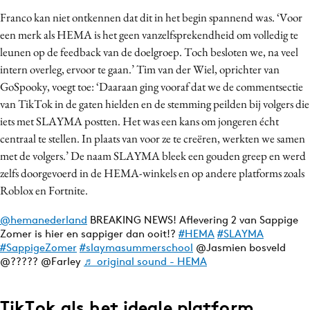
Franco kan niet ontkennen dat dit in het begin spannend was. ‘Voor
een merk als HEMA is het geen vanzelfsprekendheid om volledig te
leunen op de feedback van de doelgroep. Toch besloten we, na veel
intern overleg, ervoor te gaan.’ Tim van der Wiel, oprichter van
GoSpooky, voegt toe: ‘Daaraan ging vooraf dat we de commentsectie
van TikTok in de gaten hielden en de stemming peilden bij volgers die
iets met SLAYMA postten. Het was een kans om jongeren écht
centraal te stellen. In plaats van voor ze te creëren, werkten we samen
met de volgers.’ De naam SLAYMA bleek een gouden greep en werd
zelfs doorgevoerd in de HEMA-winkels en op andere platforms zoals
Roblox en Fortnite.
@hemanederland
BREAKING NEWS! Aflevering 2 van Sappige
Zomer is hier en sappiger dan ooit!?
#HEMA
#SLAYMA
#SappigeZomer
#slaymasummerschool
@Jasmien bosveld
@????? @Farley
♬ original sound - HEMA
TikTok als het ideale platform