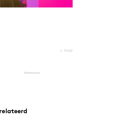
© Tele2
Advertentie
relateerd