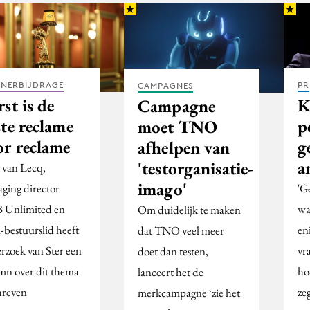
TNERBIJDRAGE
PR
CAMPAGNES
st is de
K
Campagne
te reclame
p
moet TNO
or reclame
g
afhelpen van
a
'testorganisatie-
 van Lecq,
imago'
ging director
'G
Unlimited en
wa
Om duidelijk te maken
bestuurslid heeft
en
dat TNO veel meer
erzoek van Ster een
vr
doet dan testen,
mn over dit thema
ho
lanceert het de
hreven
ze
merkcampagne ‘zie het