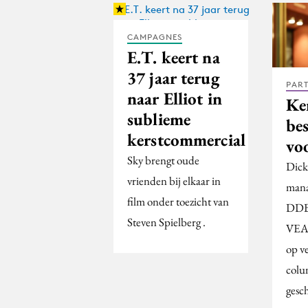
CAMPAGNES
E.T. keert na
37 jaar terug
PAR
naar Elliot in
Ker
sublieme
bes
kerstcommercial
vo
Sky brengt oude
Dick
vrienden bij elkaar in
mana
film onder toezicht van
DDB 
Steven Spielberg .
VEA-
op v
colu
gesc