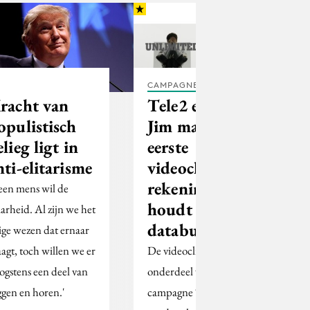
CAMPAGNES
racht van
Tele2 en Gotu
opulistisch
Jim maken
elieg ligt in
eerste
nti-elitarisme
videoclip die
rekening
een mens wil de
houdt met
arheid. Al zijn we het
databundel
ige wezen dat ernaar
aagt, toch willen we er
De videoclip is
ogstens een deel van
onderdeel van de
ggen en horen.'
campagne ‘FF Alles’