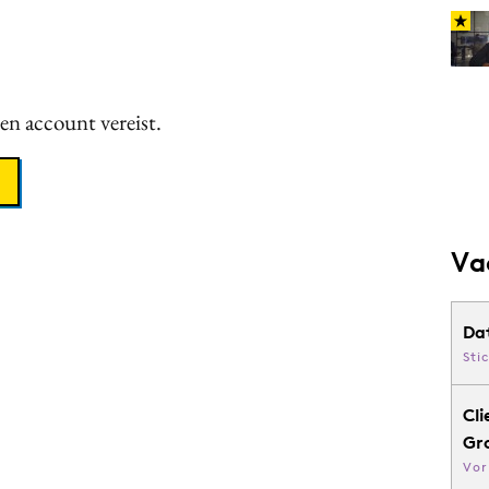
een account vereist.
Va
Da
Sti
Cli
Gr
Vor