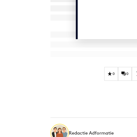
0
0
Redactie Adformatie