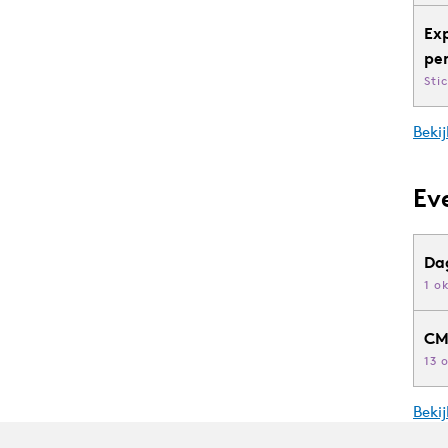
Ex
pe
Sti
Bekij
Ev
Da
1 o
CM
13 
Beki