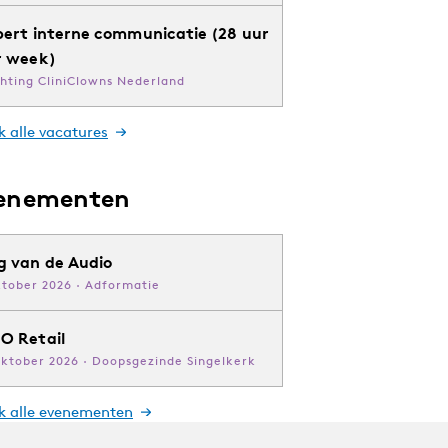
pert interne communicatie (28 uur
r week)
chting CliniClowns Nederland
k alle vacatures
enementen
g van de Audio
ktober 2026 · Adformatie
O Retail
oktober 2026 · Doopsgezinde Singelkerk
jk alle evenementen