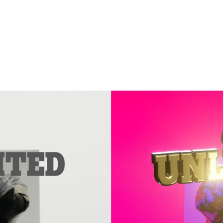
Programmatic
ering
Purpose Marketing
keting
Reputatie & crisis
nicatie