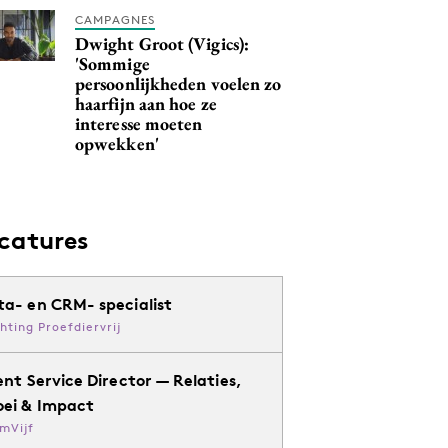
CAMPAGNES
Dwight Groot (Vigics):
'Sommige
persoonlijkheden voelen zo
haarfijn aan hoe ze
interesse moeten
opwekken'
catures
ta- en CRM- specialist
chting Proefdiervrij
ent Service Director — Relaties,
oei & Impact
mVijf