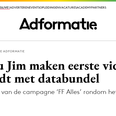
GLIVE!
GLIVE!
ADVERTEREN
ADVERTEREN
EVENTS
EVENTS
OPLEIDINGEN
OPLEIDINGEN
VACATURES
VACATURES
ACADEMY
ACADEMY
PARTNERS
PARTNERS
IE ADFORMATIE
ieuws app
 Jim maken eerste vid
dt met databundel
l van de campagne ‘FF Alles’ rondom he
Media
ormation
Merkstrategie
PR