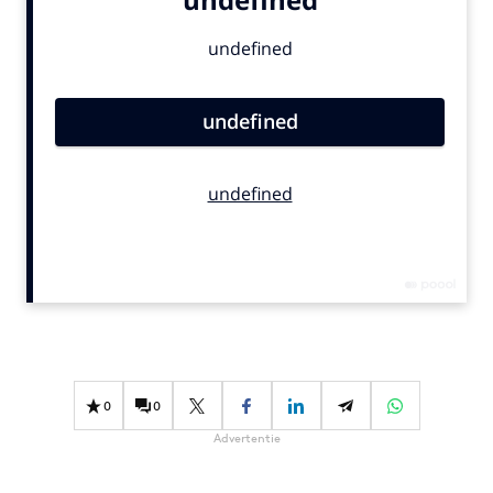
Bureaus
Campagnes
Carriere
Contentmarketing
Craft
Customer Experience
Data & Insights
Design
Digital transformation
Diversiteit
Effectiviteit
Gedragsverandering
0
0
Influencer marketing
Advertentie
Interne communicatie
Martech