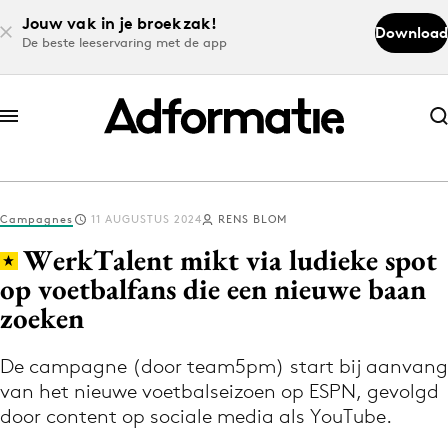
Jouw vak in je broekzak!
Download
De beste leeservaring met de app
Abonneer nu
Abonneer nu
Campagnes
11 AUGUSTUS 2024
RENS BLOM
Log in
WerkTalent mikt via ludieke spot
op voetbalfans die een nieuwe baan
zoeken
Download de app
Volg het laatste nieuws via de Adformatie
De campagne (door team5pm) start bij aanvang
Nieuws app
van het nieuwe voetbalseizoen op ESPN, gevolgd
door content op sociale media als YouTube.