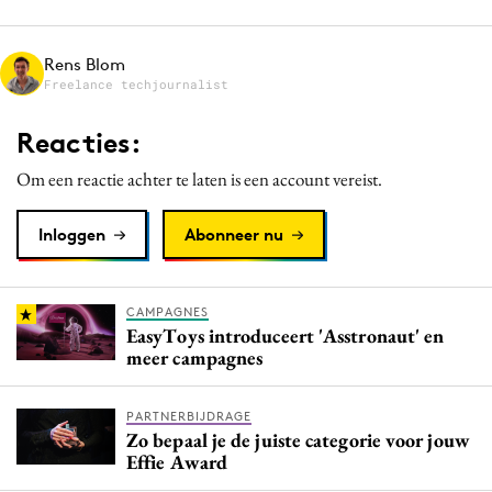
Media
Merkstrategie
Rens Blom
Freelance techjournalist
PR
Programmatic
Reacties:
Purpose Marketing
Om een reactie achter te laten is een account vereist.
Reputatie & crisis
Inloggen
Abonneer nu
CAMPAGNES
EasyToys introduceert 'Asstronaut' en
meer campagnes
PARTNERBIJDRAGE
Zo bepaal je de juiste categorie voor jouw
Effie Award