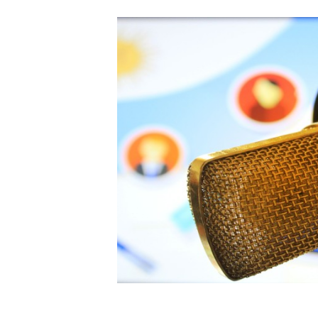
Carriere
Effectiviteit
Contentmarketing
Gedragsverand
Craft
Influencer mar
Customer Experience
Interne commu
Data & Insights
Martech