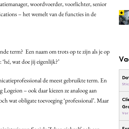
iemanager, woordvoerder, voorlichter, senior
ations – het wemelt van de functies in de
nde term? Een naam om trots op te zijn als je op
Va
 ‘hé, wat doe jij eigenlijk?’
Da
atieprofessional de meest gebruikte term. En
Sti
g Logeion – ook daar kiezen ze analoog aan
ch wat obligate toevoeging ‘professional’. Maar
Cli
Gr
Vor
Ex