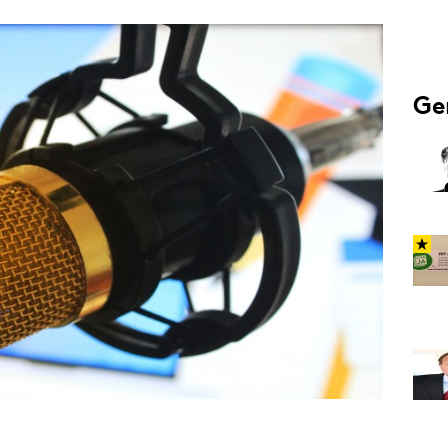
Programmatic
ering
Purpose Marketing
keting
Reputatie & crisis
nicatie
Ge