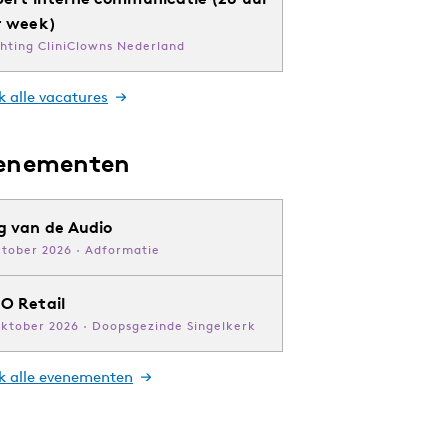
r week)
chting CliniClowns Nederland
k alle vacatures
enementen
g van de Audio
ktober 2026 · Adformatie
O Retail
oktober 2026 · Doopsgezinde Singelkerk
jk alle evenementen