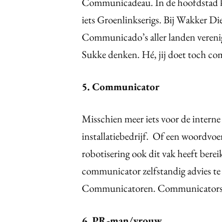
Communicadeau. In de hoofdstad kri
iets Groenlinkserigs. Bij Wakker Di
Communicado’s aller landen verenig
Sukke denken. Hé, jij doet toch co
5. Communicator
Misschien meer iets voor de interne
installatiebedrijf. Of een woordvoer
robotisering ook dit vak heeft berei
communicator zelfstandig advies te 
Communicatoren. Communicators. M
6. PR-man/vrouw