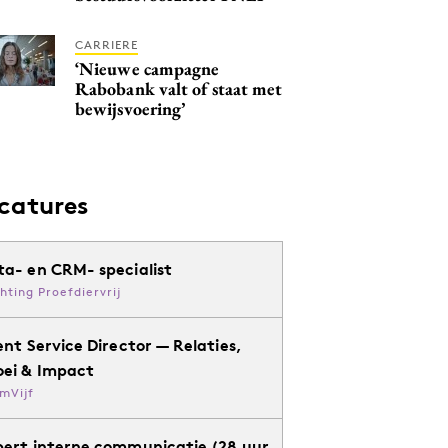
CARRIERE
‘Nieuwe campagne
Rabobank valt of staat met
bewijsvoering’
catures
ta- en CRM- specialist
chting Proefdiervrij
ent Service Director — Relaties,
oei & Impact
mVijf
pert interne communicatie (28 uur