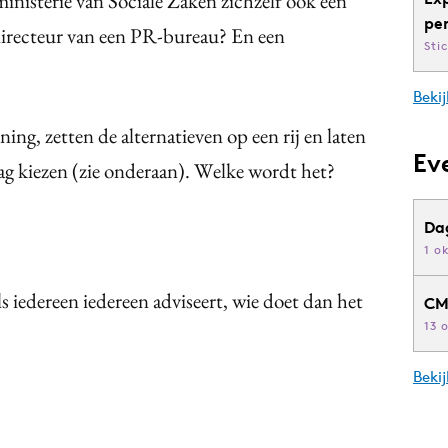
nisterie van Sociale Zaken zichzelf ook een
pe
irecteur van een PR-bureau? En een
Sti
Bekij
g, zetten de alternatieven op een rij en laten
Ev
ag kiezen (zie onderaan). Welke wordt het?
Da
1 o
s iedereen iedereen adviseert, wie doet dan het
CM
13 
Beki