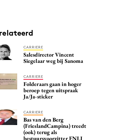
relateerd
CARRIERE
Salesdirector Vincent
Siegelaar weg bij Sanoma
CARRIERE
Folderaars gaan in hoger
beroep tegen uitspraak
Ja/Ja-sticker
CARRIERE
Bas van den Berg
(FrieslandCampina) treedt
(ook) terug als
bestuursvoorzitter FNLI