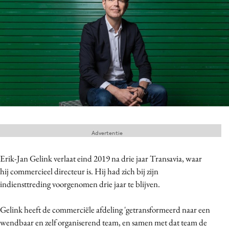
Menu
Home
9 sept: GenAI-training
12 nov: MarketingLive!
Adverteren
Events
Advertentie
Opleidingen
Vacatures
Erik-Jan Gelink verlaat eind 2019 na drie jaar Transavia, waar
Academy
hij commercieel directeur is. Hij had zich bij zijn
indiensttreding voorgenomen drie jaar te blijven.
Partners
Topics
Gelink heeft de commerciële afdeling 'getransformeerd naar een
wendbaar en zelf organiserend team, en samen met dat team de
Artificial Intelligence