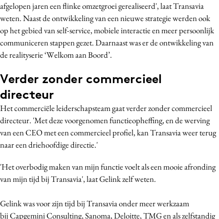
afgelopen jaren een flinke omzetgroei gerealiseerd', laat Transavia
Bureaus
weten. Naast de ontwikkeling van een nieuwe strategie werden ook
Campagnes
op het gebied van self-service, mobiele interactie en meer persoonlijk
Carriere
communiceren stappen gezet. Daarnaast was er de ontwikkeling van
Contentmarketing
de realityserie ‘Welkom aan Boord’.
Craft
Verder zonder commercieel
Customer Experience
directeur
Data & Insights
Het commerciële leiderschapsteam gaat verder zonder commercieel
Design
directeur. 'Met deze voorgenomen functieopheffing, en de werving
Digital transformation
van een CEO met een commercieel profiel, kan Transavia weer terug
Diversiteit
naar een driehoofdige directie.'
Effectiviteit
'Het overbodig maken van mijn functie voelt als een mooie afronding
Gedragsverandering
van mijn tijd bij Transavia', laat Gelink zelf weten.
Influencer marketing
Interne communicatie
Gelink was voor zijn tijd bij Transavia onder meer werkzaam
Martech
bij Capgemini Consulting, Sanoma, Deloitte, TMG en als zelfstandig