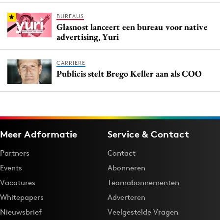
BUREAUS
Glasnost lanceert een bureau voor native
advertising, Yuri
CARRIERE
Publicis stelt Brego Keller aan als COO
Meer Adformatie
Service & Contact
Partners
Contact
Events
Abonneren
Vacatures
Teamabonnementen
Whitepapers
Adverteren
Nieuwsbrief
Veelgestelde Vragen