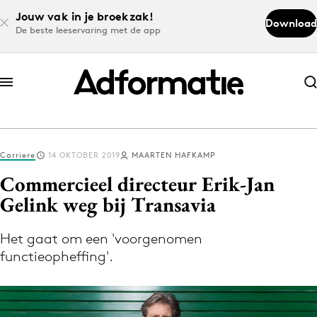
Jouw vak in je broekzak!
Download
De beste leeservaring met de app
Abonneer nu
Abonneer nu
Carriere
14 OKTOBER 2019
MAARTEN HAFKAMP
Log in
Commercieel directeur Erik-Jan
Gelink weg bij Transavia
Download de app
Volg het laatste nieuws via de Adformatie
Het gaat om een 'voorgenomen
functieopheffing'.
Nieuws app