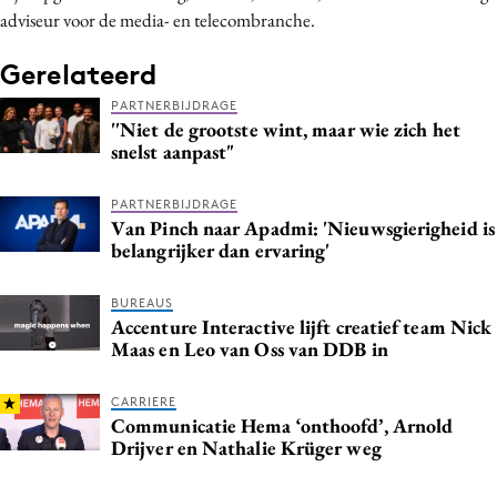
adviseur voor de media- en telecombranche.
Media
Merkstrategie
Gerelateerd
PR
PARTNERBIJDRAGE
Programmatic
''Niet de grootste wint, maar wie zich het
snelst aanpast"
Purpose Marketing
Reputatie & crisis
PARTNERBIJDRAGE
Van Pinch naar Apadmi: 'Nieuwsgierigheid is
belangrijker dan ervaring'
BUREAUS
Accenture Interactive lijft creatief team Nick
Maas en Leo van Oss van DDB in
CARRIERE
Communicatie Hema ‘onthoofd’, Arnold
Drijver en Nathalie Krüger weg