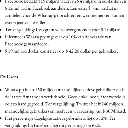
Facebook betaald $19 miljard waarvan $ 4 miljard in contanten en
Media
$ 12 miljard in Facebook aandelen. Een extra $ 3 miljard zit in
Merkstrategie
aandelen voor de Whatsapp oprichters en werknemers en komen
over 4 jaar vrij te vallen.
PR
Ter vergelijking: Instagram werd overgenomen voor $ 1 miljard.
Programmatic
Hiermee is Whatsapp ongeveer op 10% van de waarde van
Purpose Marketing
Facebook gewaardeerd.
Reputatie & crisis
$ 19 miljard dollar komt neer op $ 42,20 dollar per gebruiker.
De Users
Whatsapp heeft 450 miljoen maandelijkse actieve gebruikers en is
de laatste 9 maanden verdubbeld. Geen enkel bedrijf ter wereld is
ooit zo hard gegroeid. Ter vergelijking: Twitter heeft 240 miljoen
maandelijkse gebruikers en heeft een waardering van $ 30 Miljard.
Het percentage dagelijkse actieve gebruikers ligt op 72%. Ter
vergelijking: bij Facebook ligt dit percentage op 62%.