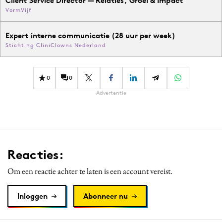
Client Service Director — Relaties, Groei & Impact
VormVijf
Expert interne communicatie (28 uur per week)
Stichting CliniClowns Nederland
0
0
Advertentie
Reacties:
Om een reactie achter te laten is een account vereist.
Inloggen
Abonneer nu