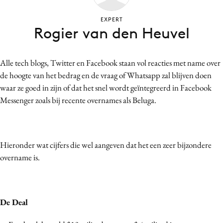
Bureaus
EXPERT
Campagnes
Rogier van den Heuvel
Carriere
Contentmarketing
Alle tech blogs, Twitter en Facebook staan vol reacties met name over
Craft
de hoogte van het bedrag en de vraag of Whatsapp zal blijven doen
Customer Experience
waar ze goed in zijn of dat het snel wordt geïntegreerd in Facebook
Data & Insights
Messenger zoals bij recente overnames als Beluga.
Design
Digital transformation
Diversiteit
Hieronder wat cijfers die wel aangeven dat het een zeer bijzondere
overname is.
Effectiviteit
Gedragsverandering
Influencer marketing
De Deal
Interne communicatie
Martech