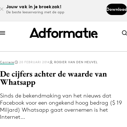
Jouw vak in je broekzak!
Download
De beste leeservaring met de app
Abonneer nu
Abonneer nu
Carriere
20 FEBRUARI 2014
ROGIER VAN DEN HEUVEL
Log in
De cijfers achter de waarde van
Whatsapp
Download de app
Volg het laatste nieuws via de Adformatie
Sinds de bekendmaking van het nieuws dat
Facebook voor een ongekend hoog bedrag ($ 19
Nieuws app
Miljard) Whatsapp gaat overnemen is het
Internet…