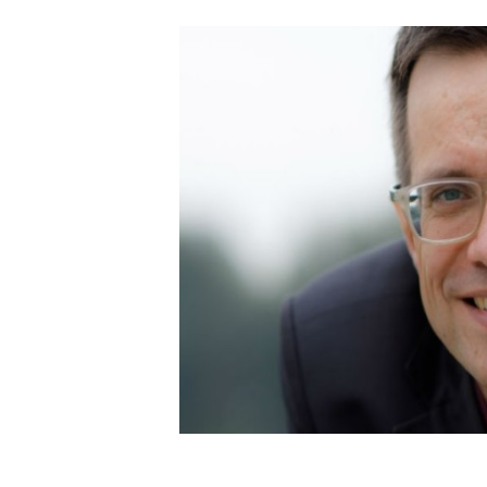
Carriere
Effectiviteit
Contentmarketing
Gedragsverand
Craft
Influencer mar
Customer Experience
Interne commu
Data & Insights
Martech