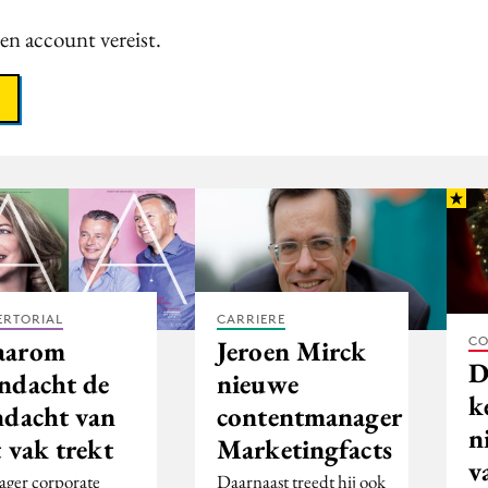
een account vereist.
ERTORIAL
CARRIERE
CO
arom
Jeroen Mirck
D
ndacht de
nieuwe
k
ndacht van
contentmanager
n
 vak trekt
Marketingfacts
v
ger corporate
Daarnaast treedt hij ook