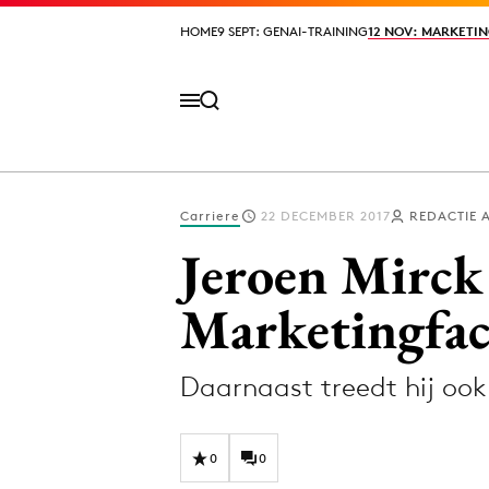
HOME
HOME
9 SEPT: GENAI-TRAINING
9 SEPT: GENAI-TRAINING
12 NOV: MARKETIN
12 NOV: MARKETIN
Carriere
22 DECEMBER 2017
REDACTIE 
Volg het laatste nieuws via de Adformatie N
Jeroen Mirck
Marketingfac
Topics
Daarnaast treedt hij ook
Artificial Intelligence
Design
Bureaus
Digital transf
Campagnes
Diversiteit
0
0