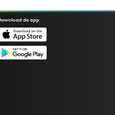
Download de
app