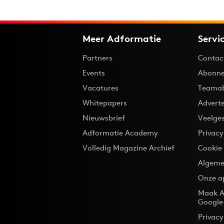
Meer Adformatie
Servi
Partners
Contac
Events
Abonne
Vacatures
Teama
Whitepapers
Advert
Nieuwsbrief
Veelge
Adformatie Academy
Privac
Volledig Magazine Archief
Cookie
Algeme
Onze a
Maak A
Google
Privacy