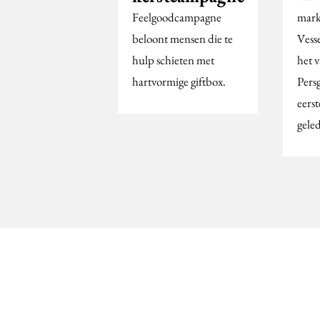
Feelgoodcampagne
mark
beloont mensen die te
Vess
hulp schieten met
het 
hartvormige giftbox.
Pers
eerst
gele