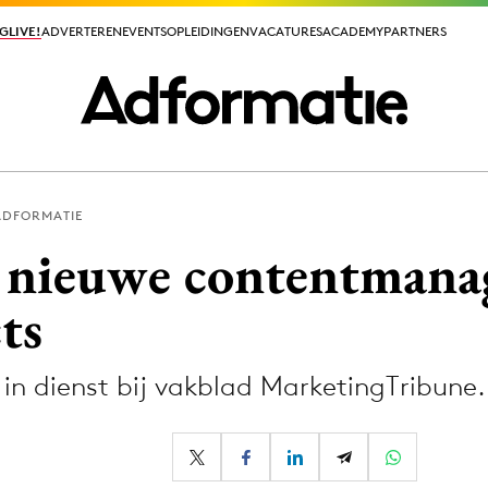
GLIVE!
GLIVE!
ADVERTEREN
ADVERTEREN
EVENTS
EVENTS
OPLEIDINGEN
OPLEIDINGEN
VACATURES
VACATURES
ACADEMY
ACADEMY
PARTNERS
PARTNERS
ADFORMATIE
ieuws app
 nieuwe contentmana
ts
 in dienst bij vakblad MarketingTribune.
Media
ormation
Merkstrategie
PR