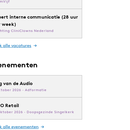
mVijf
pert interne communicatie (28 uur
r week)
chting CliniClowns Nederland
k alle vacatures
enementen
g van de Audio
ktober 2026 · Adformatie
O Retail
oktober 2026 · Doopsgezinde Singelkerk
jk alle evenementen