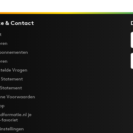
ce & Contact
t
ren
bonnementen
eren
stelde Vragen
y Statement
 Statement
ne Voorwaarden
pp
dformatie.nl je
-favoriet
instellingen