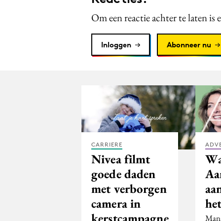
Om een reactie achter te laten is 
Inloggen
Abonneer nu
CARRIERE
ADV
Nivea filmt
Wa
goede daden
Aa
met verborgen
aa
camera in
het
kerstcampagne
Mana