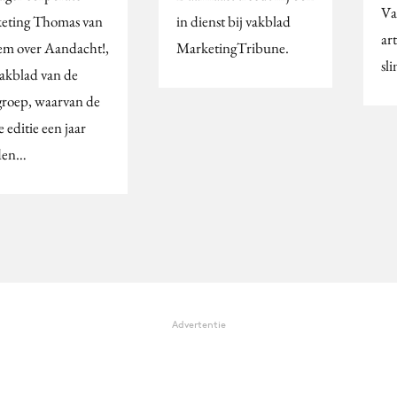
Va
eting Thomas van
in dienst bij vakblad
art
em over Aandacht!,
MarketingTribune.
sl
vakblad van de
groep, waarvan de
e editie een jaar
den…
Advertentie