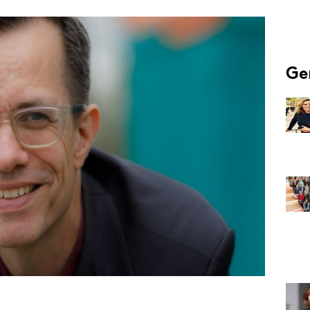
Programmatic
ering
Purpose Marketing
keting
Reputatie & crisis
nicatie
Ge