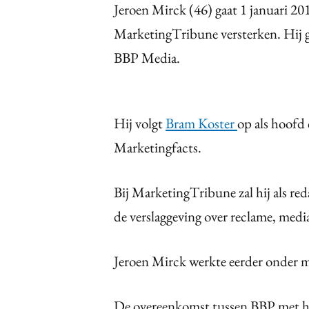
Jeroen Mirck (46) gaat 1 januari 201
MarketingTribune versterken. Hij gaa
BBP Media.
Hij volgt
Bram Koster
op als hoofd
Marketingfacts.
Bij MarketingTribune zal hij als re
de verslaggeving over reclame, media 
Jeroen Mirck werkte eerder onder 
De overeenkomst tussen BBP met he