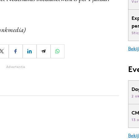
Vor
Ex
pe
unkmedia)
Sti
Bekij
Ev
Advertentie
Da
2 o
CM
13 
Beki