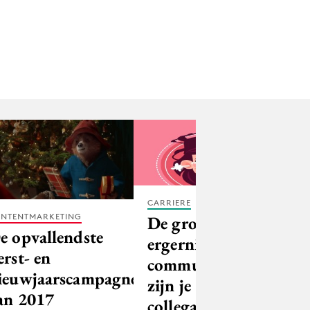
CARRIERE
NTENTMARKETING
De grootse
e opvallendste
ergernis in het
erst- en
communicatievak
ieuwjaarscampagnes
zijn je
an 2017
collega's