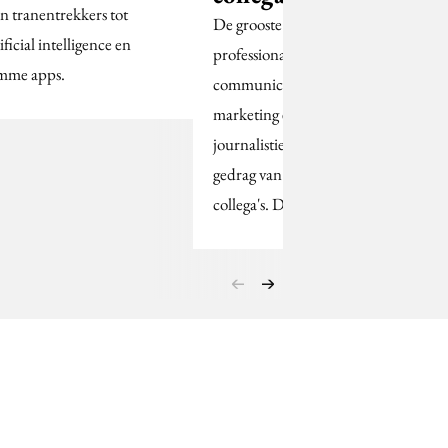
n tranentrekkers tot
De grooste ergenis van
ificial intelligence en
professionals in de
imme apps.
communicatie, PR,
marketing en
journalistiek is het
gedrag van hun
collega's. Dat blijkt…