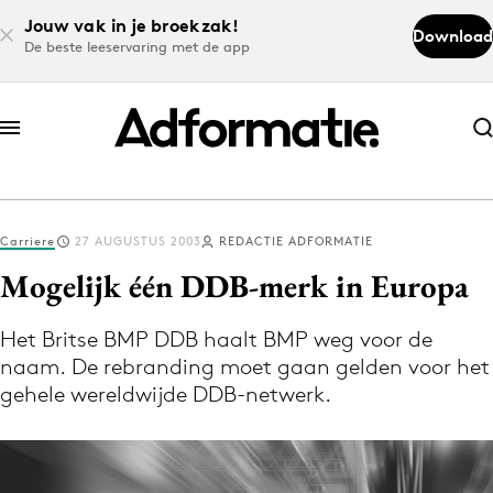
Jouw vak in je broekzak!
Download
De beste leeservaring met de app
Abonneer nu
Abonneer nu
Carriere
27 AUGUSTUS 2003
REDACTIE ADFORMATIE
Log in
Mogelijk één DDB-merk in Europa
Het Britse BMP DDB haalt BMP weg voor de
Download de app
naam. De rebranding moet gaan gelden voor het
Volg het laatste nieuws via de Adformatie
gehele wereldwijde DDB-netwerk.
Nieuws app