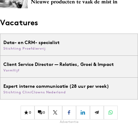
Nieuwe producten te vaak de mist in
Media
Merkstrategie
Vacatures
PR
Programmatic
Data- en CRM- specialist
Purpose Marketing
Stichting Proefdiervrij
Reputatie & crisis
Client Service Director — Relaties, Groei & Impact
VormVijf
Expert interne communicatie (28 uur per week)
Stichting CliniClowns Nederland
0
0
Advertentie