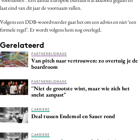
Bureaus
laat eind van dit jaar de voornaam vallen.
Campagnes
Volgens een DDB-woordvoerder gaat het om een advies en niet ‘een
Carriere
formele regel’. Er wordt volgens hem nog overlegd.
Contentmarketing
Gerelateerd
Craft
Customer Experience
PARTNERBIJDRAGE
Van pitch naar vertrouwen: zo overtuig je de
Data & Insights
boardroom
Design
Digital transformation
PARTNERBIJDRAGE
''Niet de grootste wint, maar wie zich het
Diversiteit
snelst aanpast"
Effectiviteit
Gedragsverandering
CARRIERE
Deal tussen Endemol en Sauer rond
Influencer marketing
Interne communicatie
CARRIERE
Martech