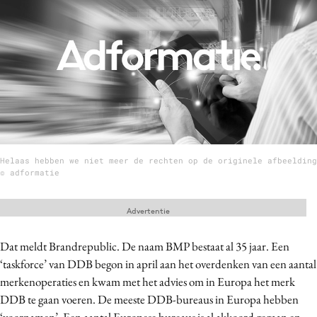
Menu
Home
9 sept: GenAI-training
12 nov: MarketingLive!
Adverteren
Helaas hebben we niet meer de rechten op de originele afbeelding
Events
© adformatie
Opleidingen
Vacatures
Advertentie
Academy
Dat meldt Brandrepublic. De naam BMP bestaat al 35 jaar. Een
Partners
‘taskforce’ van DDB begon in april aan het overdenken van een aantal
Topics
merkenoperaties en kwam met het advies om in Europa het merk
DDB te gaan voeren. De meeste DDB-bureaus in Europa hebben
Artificial Intelligence
‘voornamen’. Een aantal Europese bureaus is al akkoord gegaan en