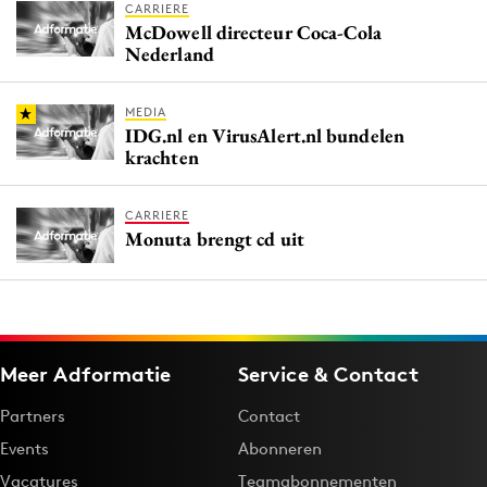
CARRIERE
McDowell directeur Coca-Cola
Nederland
MEDIA
IDG.nl en VirusAlert.nl bundelen
krachten
CARRIERE
Monuta brengt cd uit
Meer Adformatie
Service & Contact
Partners
Contact
Events
Abonneren
Vacatures
Teamabonnementen