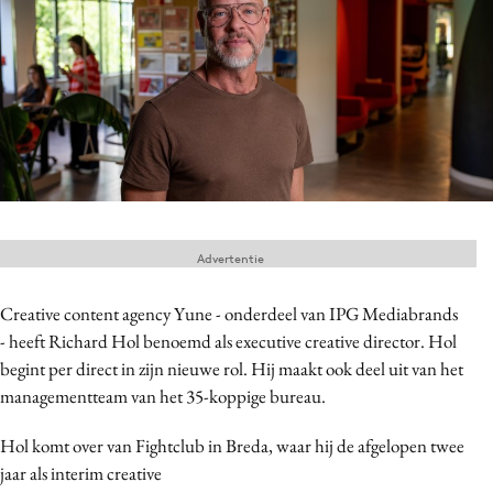
Menu
Home
9 sept: GenAI-training
12 nov: MarketingLive!
Adverteren
Advertentie
Events
Opleidingen
Creative content agency Yune - onderdeel van IPG Mediabrands
Vacatures
- heeft Richard Hol benoemd als executive creative director. Hol
Academy
begint per direct in zijn nieuwe rol. Hij maakt ook deel uit van het
managementteam van het 35-koppige bureau.
Partners
Topics
Hol komt over van Fightclub in Breda, waar hij de afgelopen twee
jaar als interim creative
Artificial Intelligence