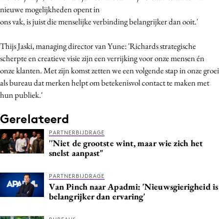
nieuwe mogelijkheden opent in
Media
ons vak, is juist die menselijke verbinding belangrijker dan ooit.'
Merkstrategie
PR
Thijs Jaski, managing director van Yune: 'Richards strategische
Programmatic
scherpte en creatieve visie zijn een verrijking voor onze mensen én
Purpose Marketing
onze klanten. Met zijn komst zetten we een volgende stap in onze groei
als bureau dat merken helpt om betekenisvol contact te maken met
Reputatie & crisis
hun publiek.'
Gerelateerd
PARTNERBIJDRAGE
''Niet de grootste wint, maar wie zich het
snelst aanpast"
PARTNERBIJDRAGE
Van Pinch naar Apadmi: 'Nieuwsgierigheid is
belangrijker dan ervaring'