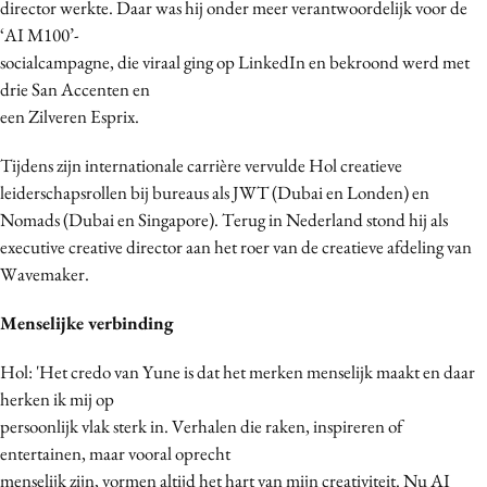
director werkte. Daar was hij onder meer verantwoordelijk voor de
Bureaus
‘AI M100’-
Campagnes
socialcampagne, die viraal ging op LinkedIn en bekroond werd met
Carriere
drie San Accenten en
een Zilveren Esprix.
Contentmarketing
Craft
Tijdens zijn internationale carrière vervulde Hol creatieve
Customer Experience
leiderschapsrollen bij bureaus als JWT (Dubai en Londen) en
Data & Insights
Nomads (Dubai en Singapore). Terug in Nederland stond hij als
executive creative director aan het roer van de creatieve afdeling van
Design
Wavemaker.
Digital transformation
Diversiteit
Menselijke verbinding
Effectiviteit
Hol: 'Het credo van Yune is dat het merken menselijk maakt en daar
Gedragsverandering
herken ik mij op
Influencer marketing
persoonlijk vlak sterk in. Verhalen die raken, inspireren of
Interne communicatie
entertainen, maar vooral oprecht
Martech
menselijk zijn, vormen altijd het hart van mijn creativiteit. Nu AI