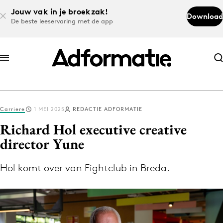
Jouw vak in je broekzak!
Download
De beste leeservaring met de app
Abonneer nu
Abonneer nu
Carriere
1 MEI 2025
REDACTIE ADFORMATIE
Log in
Richard Hol executive creative
director Yune
Download de app
Volg het laatste nieuws via de Adformatie
Hol komt over van Fightclub in Breda.
Nieuws app