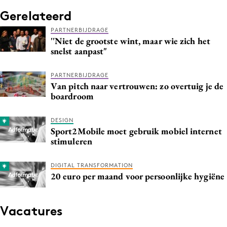
Gerelateerd
PARTNERBIJDRAGE
''Niet de grootste wint, maar wie zich het
snelst aanpast"
PARTNERBIJDRAGE
Van pitch naar vertrouwen: zo overtuig je de
boardroom
DESIGN
Sport2Mobile moet gebruik mobiel internet
stimuleren
DIGITAL TRANSFORMATION
20 euro per maand voor persoonlijke hygiëne
Vacatures