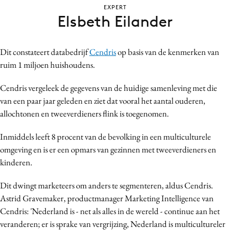
EXPERT
Bureaus
Elsbeth Eilander
Campagnes
Carriere
Dit constateert databedrijf
Cendris
op basis van de kenmerken van
Contentmarketing
ruim 1 miljoen huishoudens.
Craft
Customer Experience
Cendris vergeleek de gegevens van de huidige samenleving met die
van een paar jaar geleden en ziet dat vooral het aantal ouderen,
Data & Insights
allochtonen en tweeverdieners flink is toegenomen.
Design
Digital transformation
Inmiddels leeft 8 procent van de bevolking in een multiculturele
Diversiteit
omgeving en is er een opmars van gezinnen met tweeverdieners en
kinderen.
Effectiviteit
Gedragsverandering
Dit dwingt marketeers om anders te segmenteren, aldus Cendris.
Influencer marketing
Astrid Gravemaker, productmanager Marketing Intelligence van
Interne communicatie
Cendris: 'Nederland is - net als alles in de wereld - continue aan het
veranderen; er is sprake van vergrijzing, Nederland is multicultureler
Martech