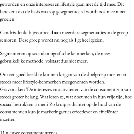
geworden en onze interesses en lifestyle gaan met de tijd mee. Dit
Media
betekent dat de basis waarop gesegmenteerd wordt ook mee moet
Merkstrategie
groeien.'
PR
Cendris denkt bijvoorbeeld aan meerdere segmentaties in de groep
Programmatic
senioren. Deze groep wordt nu nog als 1 geheel gezien.
Purpose Marketing
Reputatie & crisis
Segmenteren op sociodemografische kenmerken, de meest
gebruikelijke methode, volstaat dus niet meer.
Om een goed beeld te kunnen krijgen van de doelgroep moeten er
steeds meer lifestyle-kenmerken meegenomen worden.
Gravemaker: 'De interesses en activiteiten van de consument zijn van
steeds groter belang. Wat lezen ze, wat doet men in hun vrije tijd, hoe
sociaal betrokken is men? Zo kruip je dichter op de huid van de
consument en kun je marketingacties effectiever en efficiënter
inzetten'.
11 nieuwe consumententypes