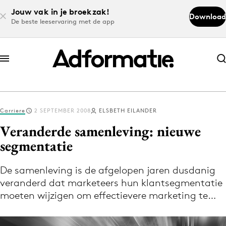
Jouw vak in je broekzak!
Download
De beste leeservaring met de app
Abonneer nu
Abonneer nu
Carriere
2 SEPTEMBER 2008
ELSBETH EILANDER
Log in
Veranderde samenleving: nieuwe
segmentatie
Download de app
Volg het laatste nieuws via de Adformatie
De samenleving is de afgelopen jaren dusdanig
veranderd dat marketeers hun klantsegmentatie
Nieuws app
moeten wijzigen om effectievere marketing te…