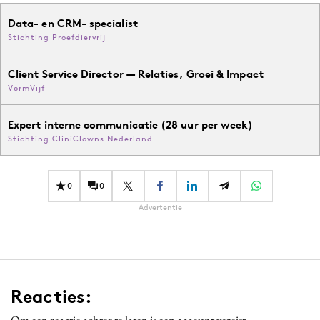
Data- en CRM- specialist
Stichting Proefdiervrij
Client Service Director — Relaties, Groei & Impact
VormVijf
Expert interne communicatie (28 uur per week)
Stichting CliniClowns Nederland
0
0
Advertentie
Reacties:
Om een reactie achter te laten is een account vereist.