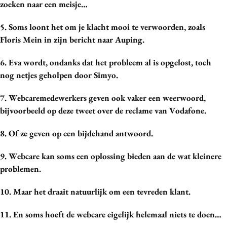
zoeken naar een meisje…
Media
Merkstrategie
5. Soms loont het om je klacht mooi te verwoorden, zoals
Floris Mein in zijn bericht naar Auping.
PR
Programmatic
6. Eva wordt, ondanks dat het probleem al is opgelost, toch
Purpose Marketing
nog netjes geholpen door Simyo.
Reputatie & crisis
7. Webcaremedewerkers geven ook vaker een weerwoord,
bijvoorbeeld op deze tweet over de reclame van Vodafone.
8. Of ze geven op een bijdehand antwoord.
9. Webcare kan soms een oplossing bieden aan de wat kleinere
problemen.
10. Maar het draait natuurlijk om een tevreden klant.
11. En soms hoeft de webcare eigelijk helemaal niets te doen…