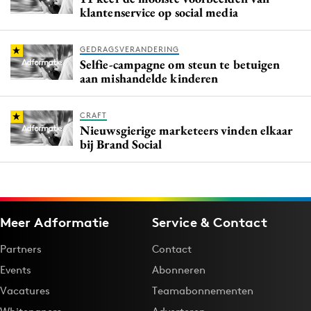
klantenservice op social media
GEDRAGSVERANDERING
Selfie-campagne om steun te betuigen
aan mishandelde kinderen
CRAFT
Nieuwsgierige marketeers vinden elkaar
bij Brand Social
Meer Adformatie
Service & Contact
Partners
Contact
Events
Abonneren
Vacatures
Teamabonnementen