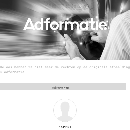
Menu
Home
9 sept: GenAI-training
12 nov: MarketingLive!
Adverteren
Helaas hebben we niet meer de rechten op de originele afbeelding
Events
© adformatie
Opleidingen
Vacatures
Advertentie
Academy
Partners
Topics
Artificial Intelligence
EXPERT