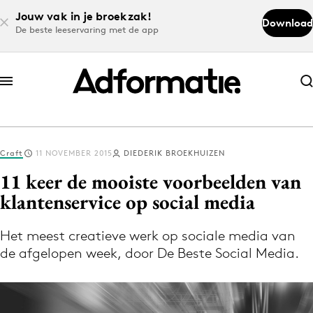
Jouw vak in je broekzak!
Download
De beste leeservaring met de app
Abonneer nu
Abonneer nu
Craft
11 NOVEMBER 2015
DIEDERIK BROEKHUIZEN
Log in
11 keer de mooiste voorbeelden van
klantenservice op social media
Download de app
Volg het laatste nieuws via de Adformatie
Het meest creatieve werk op sociale media van
de afgelopen week, door De Beste Social Media.
Nieuws app