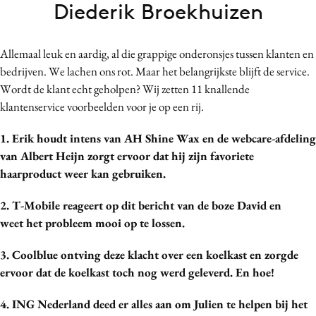
Diederik Broekhuizen
Bureaus
Campagnes
Allemaal leuk en aardig, al die grappige onderonsjes tussen klanten en
Carriere
bedrijven. We lachen ons rot. Maar het belangrijkste blijft de service.
Contentmarketing
Wordt de klant echt geholpen? Wij zetten 11 knallende
Craft
klantenservice voorbeelden voor je op een rij.
Customer Experience
1. Erik houdt intens van AH Shine Wax en de webcare-afdeling
Data & Insights
van Albert Heijn zorgt ervoor dat hij zijn favoriete
Design
haarproduct weer kan gebruiken.
Digital transformation
Diversiteit
2. T-Mobile reageert op dit bericht van de boze David en
weet het probleem mooi op te lossen.
Effectiviteit
Gedragsverandering
3. Coolblue ontving deze klacht over een koelkast en zorgde
Influencer marketing
ervoor dat de koelkast toch nog werd geleverd. En hoe!
Interne communicatie
4. ING Nederland deed er alles aan om Julien te helpen bij het
Martech