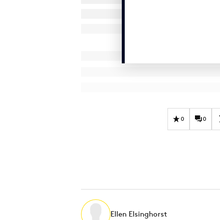
0
0
Ellen Elsinghorst