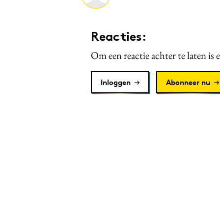
Reacties:
Om een reactie achter te laten is 
Inloggen
Abonneer nu