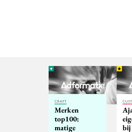
CRAFT
CUST
Merken
Aja
top100:
ei
matige
bi