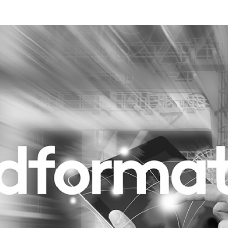
Programmatic
ering
Purpose Marketing
keting
Reputatie & crisis
nicatie