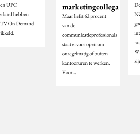
 en UPC
De
marketingcollega
rland hebben
NO
Maar liefst 62 procent
x TV On Demand
go
van de
ikkeld.
in
communicatieprofessionals
ra
staat ervoor open om
Wa
onregelmatig of buiten
zi
kantooruren te werken.
Voor…