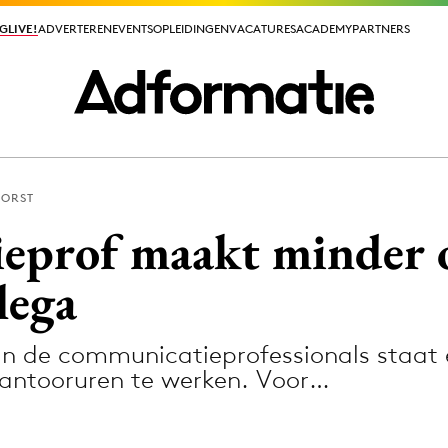
GLIVE!
GLIVE!
ADVERTEREN
ADVERTEREN
EVENTS
EVENTS
OPLEIDINGEN
OPLEIDINGEN
VACATURES
VACATURES
ACADEMY
ACADEMY
PARTNERS
PARTNERS
HORST
ieuws app
eprof maakt minder 
lega
van de communicatieprofessionals staat
Media
kantooruren te werken. Voor…
ormation
Merkstrategie
PR