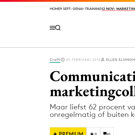
HOME
HOME
9 SEPT: GENAI-TRAINING
9 SEPT: GENAI-TRAINING
12 NOV: MARKETIN
12 NOV: MARKETIN
Craft
25 FEBRUARI 2010
ELLEN ELSING
Volg het laatste nieuws via de Adformatie N
Communicati
marketingcol
Topics
Maar liefst 62 procent 
Artificial Intelligence
Design
onregelmatig of buiten 
Bureaus
Digital transf
Campagnes
Diversiteit
PREMIUM
0
0