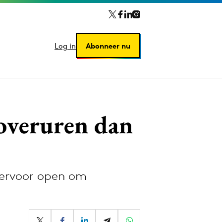
Log in
Log in
Abonneer nu
Abonneer nu
overuren dan
 ervoor open om