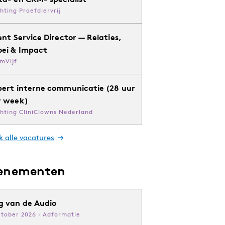
chting Proefdiervrij
ent Service Director — Relaties,
oei & Impact
mVijf
pert interne communicatie (28 uur
r week)
chting CliniClowns Nederland
k alle vacatures
enementen
g van de Audio
ktober 2026 · Adformatie