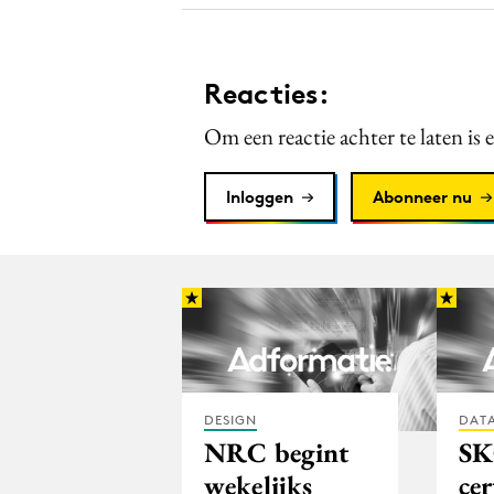
Reacties:
Om een reactie achter te laten is 
Inloggen
Abonneer nu
DESIGN
DATA
NRC begint
S
wekelijks
cer