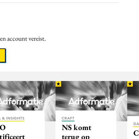
een account vereist.
 & INSIGHTS
CRAFT
DA
KO
NS komt
C
tificeert
terug op