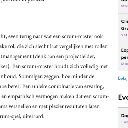
Sti
Cli
Gr
cht, even terug naar wat een scrum-master ook
Vor
ke rol, die zich slecht laat vergelijken met rollen
Ex
ectmanagement (denk aan een projectleider,
pe
Sti
rker). Een scrum-master houdt zich volledig met
e inhoud. Sommigen zeggen: hoe minder de
Bekij
oe beter. Een unieke combinatie van ervaring,
en en empathisch vermogen maken dat een scrum-
Ev
ams versnellen en met plezier resultaten laten
rum-spel, uiteraard.
Da
1 o