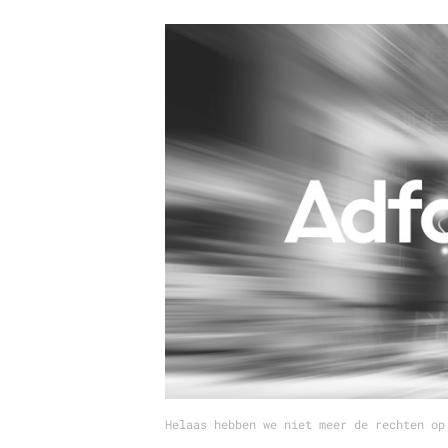
Carriere
Effectiviteit
Contentmarketing
Gedragsverand
Craft
Influencer mar
Customer Experience
Interne commu
Data & Insights
Martech
Helaas hebben we niet meer de rechten op