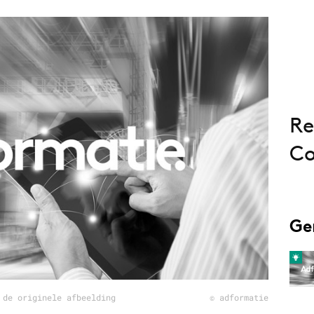
Programmatic
ering
Purpose Marketing
keting
Reputatie & crisis
nicatie
Re
Co
Ge
 de originele afbeelding
© adformatie