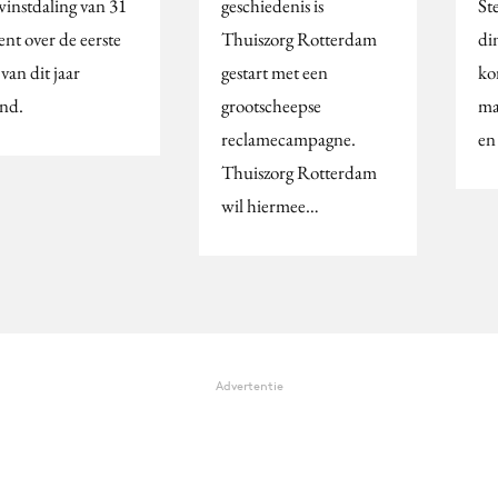
winstdaling van 31
geschiedenis is
St
ent over de eerste
Thuiszorg Rotterdam
di
 van dit jaar
gestart met een
ko
nd.
grootscheepse
ma
reclamecampagne.
en
Thuiszorg Rotterdam
wil hiermee…
Advertentie