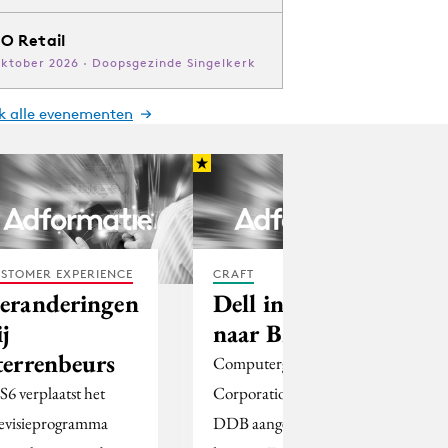
O Retail
oktober 2026 · Doopsgezinde Singelkerk
jk alle evenementen
STOMER EXPERIENCE
CRAFT
eranderingen
Dell in Europa
ij
naar BMP
terrenbeurs
Computergigant Dell
S6 verplaatst het
Corporation heeft BMP
levisieprogramma
DDB aangewezen voor