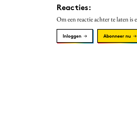
Reacties:
Om een reactie achter te laten is 
Inloggen
Abonneer nu