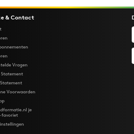
ce & Contact
t
ren
bonnementen
eren
stelde Vragen
y Statement
 Statement
ne Voorwaarden
pp
dformatie.nl je
-favoriet
instellingen