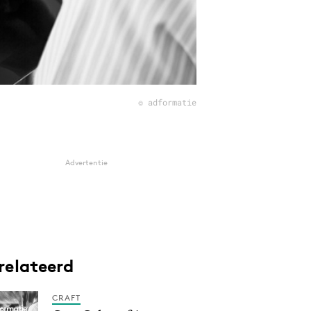
© adformatie
Advertentie
relateerd
CRAFT