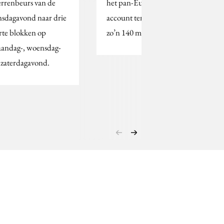
errenbeurs van de
het pan-Europese
nsdagavond naar drie
account ter waarde van
rte blokken op
zo’n 140 miljoen euro.
andag-, woensdag-
 zaterdagavond.