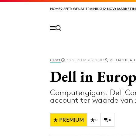
HOME
HOME
9 SEPT: GENAI-TRAINING
9 SEPT: GENAI-TRAINING
12 NOV: MARKETIN
12 NOV: MARKETIN
Craft
30 SEPTEMBER 2003
REDACTIE AD
Volg het laatste nieuws via de Adformatie N
Dell in Euro
Computergigant Dell Co
Topics
account ter waarde van z
Artificial Intelligence
Design
Bureaus
Digital transf
PREMIUM
0
0
Campagnes
Diversiteit