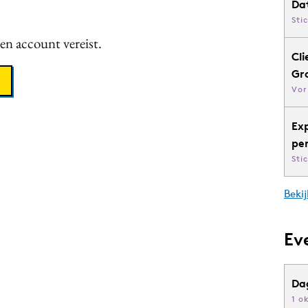
Da
Sti
een account vereist.
Cli
Gr
Vor
Ex
pe
Sti
Bekij
Ev
Da
1 o