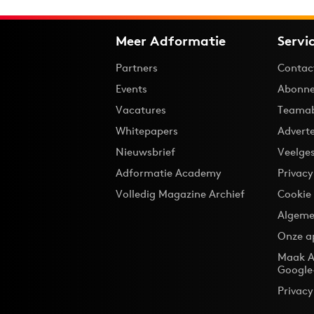
Meer Adformatie
Servi
Partners
Contac
Events
Abonne
Vacatures
Teama
Whitepapers
Advert
Nieuwsbrief
Veelge
Adformatie Academy
Privac
Volledig Magazine Archief
Cookie
Algeme
Onze a
Maak A
Google
Privacy