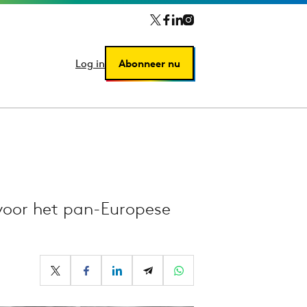
Log in
Log in
Abonneer nu
Abonneer nu
oor het pan-Europese