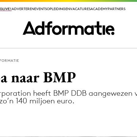
GLIVE!
GLIVE!
ADVERTEREN
ADVERTEREN
EVENTS
EVENTS
OPLEIDINGEN
OPLEIDINGEN
VACATURES
VACATURES
ACADEMY
ACADEMY
PARTNERS
PARTNERS
FORMATIE
ieuws app
pa naar BMP
rporation heeft BMP DDB aangewezen v
o’n 140 miljoen euro.
Media
ormation
Merkstrategie
PR