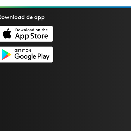
Download de
app