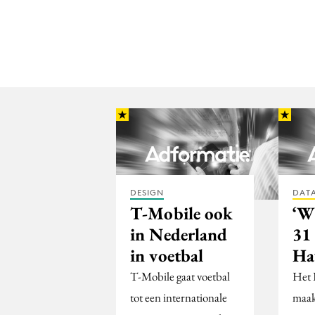
DESIGN
DATA
T-Mobile ook
‘W
in Nederland
31 
in voetbal
Ha
T-Mobile gaat voetbal
Het 
tot een internationale
maak