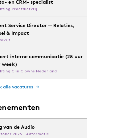
ta- en CRM- specialist
chting Proefdiervrij
ent Service Director — Relaties,
oei & Impact
mVijf
pert interne communicatie (28 uur
r week)
chting CliniClowns Nederland
k alle vacatures
enementen
g van de Audio
ktober 2026 · Adformatie