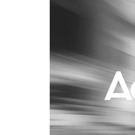
Carriere
Effectiviteit
Contentmarketing
Gedragsverand
Craft
Influencer mar
Customer Experience
Interne commu
Data & Insights
Martech