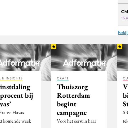
CM
13 
Beki
 & INSIGHTS
CRAFT
CU
instdaling
Thuiszorg
V
procent bij
Rotterdam
b
vas’
begint
S
campagne
Franse Havas
SB
t komende week
Voor het eerst in haar
te