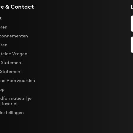
ce & Contact
t
ren
bonnementen
eren
stelde Vragen
y Statement
 Statement
ne Voorwaarden
pp
dformatie.nl je
-favoriet
instellingen