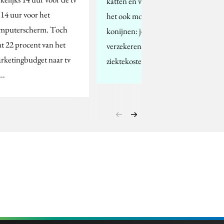
katten en vanaf deze week is
 14 uur voor het
het ook mogelijk met
mputerscherm. Toch
konijnen: je huisdier
at 22 procent van het
verzekeren tegen
rketingbudget naar tv
ziektekosten. Petplan…
n…