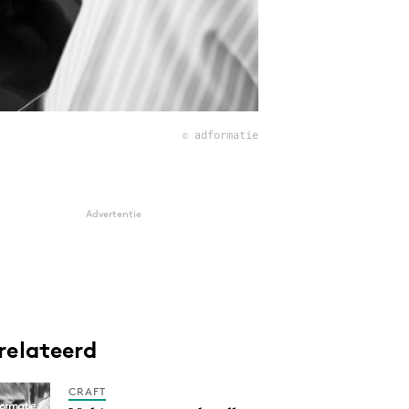
© adformatie
Advertentie
relateerd
CRAFT