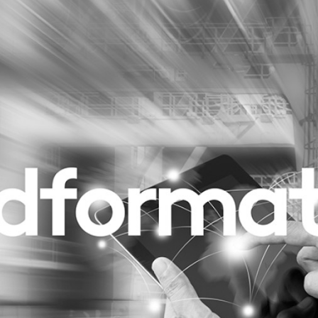
Programmatic
ering
Purpose Marketing
keting
Reputatie & crisis
nicatie