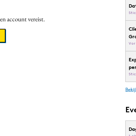
Da
Sti
een account vereist.
Cli
Gr
Vor
Ex
pe
Sti
Bekij
Ev
Da
1 o