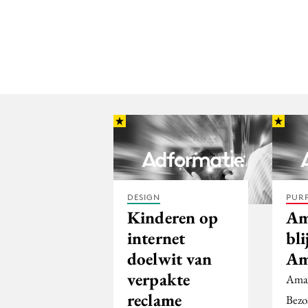
DESIGN
PUR
Kinderen op
Am
internet
bli
doelwit van
Am
verpakte
Amaz
reclame
Bezo