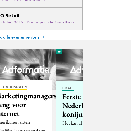
O Retail
oktober 2026 · Doopsgezinde Singelkerk
jk alle evenementen
TA & INSIGHTS
CRAFT
arketingmanagers
Eerste
ang voor
Nederlandse
nternet
konijnenverzekering
erikanen zitten
Het kan al met honden en
kelijks 14 uur voor de tv