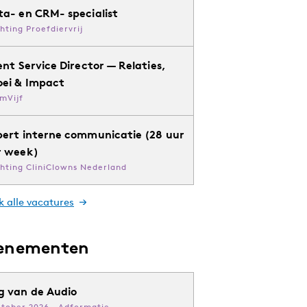
ta- en CRM- specialist
chting Proefdiervrij
ent Service Director — Relaties,
oei & Impact
mVijf
pert interne communicatie (28 uur
r week)
chting CliniClowns Nederland
k alle vacatures
enementen
g van de Audio
ktober 2026 · Adformatie