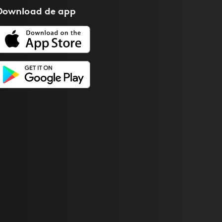
Download de
app