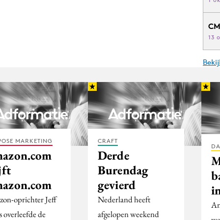
CM
13 
Beki
POSE MARKETING
CRAFT
DA
azon.com
Derde
M
jft
Burendag
b
azon.com
gevierd
i
on-oprichter Jeff
Nederland heeft
Am
s overleefde de
afgelopen weekend
we