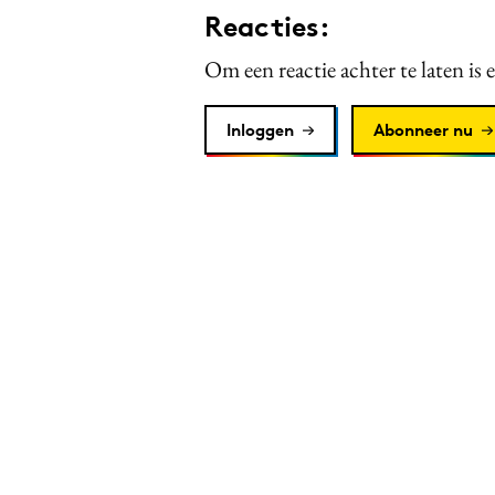
Reacties:
Om een reactie achter te laten is 
Inloggen
Abonneer nu