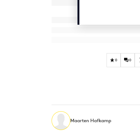
0
0
Maarten Hafkamp