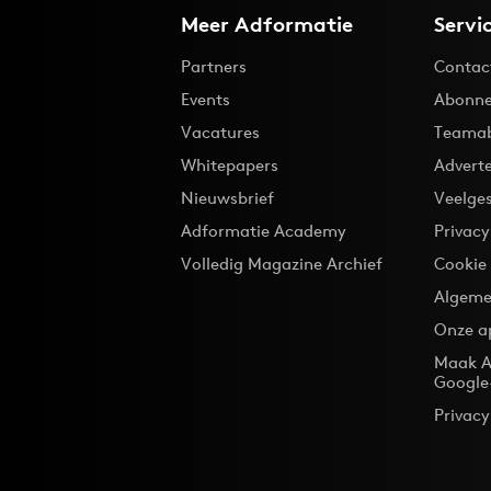
Meer Adformatie
Servi
Partners
Contac
Events
Abonne
Vacatures
Teama
Whitepapers
Advert
Nieuwsbrief
Veelge
Adformatie Academy
Privac
Volledig Magazine Archief
Cookie
Algeme
Onze a
Maak A
Google
Privacy