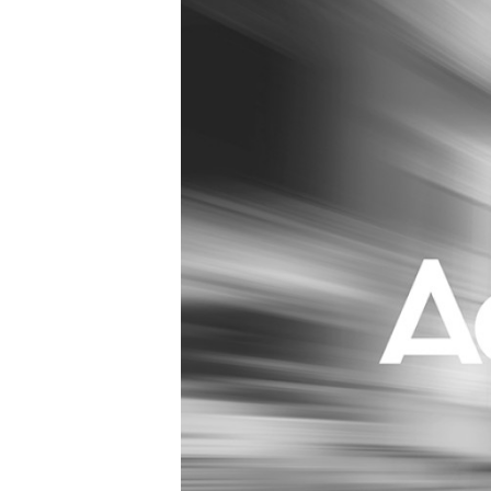
Carriere
Effectiviteit
Contentmarketing
Gedragsverand
Craft
Influencer mar
Customer Experience
Interne commu
Data & Insights
Martech