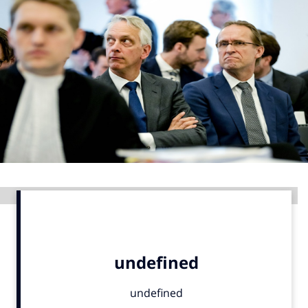
Menu
Home
9 sept: GenAI-training
12 nov: MarketingLive!
Adverteren
Events
Opleidingen
Advertentie
Vacatures
Academy
Partners
Topics
Artificial Intelligence