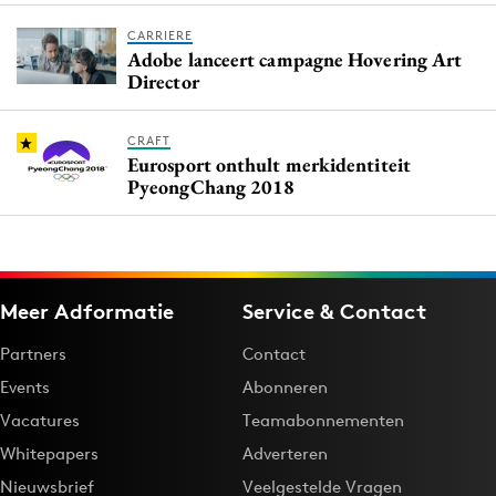
CARRIERE
Adobe lanceert campagne Hovering Art
Director
CRAFT
Eurosport onthult merkidentiteit
PyeongChang 2018
Meer Adformatie
Service & Contact
Partners
Contact
Events
Abonneren
Vacatures
Teamabonnementen
Whitepapers
Adverteren
Nieuwsbrief
Veelgestelde Vragen