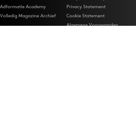
Adformatie Academy
Privacy Statement
Volledig Magazine Archief
Cookie Statement
Algemene Voorwaarden
Onze app
Maak Adformatie.nl je
Google-favoriet
Privacyinstellingen
Download de
Adformatie Nieuws App