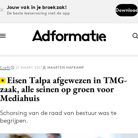
Jouw vak in je broekzak!
Download
De beste leeservaring met de app
Abonneer nu
Abonneer nu
Craft
21 MAART 2017
MAARTEN HAFKAMP
Log in
Eisen Talpa afgewezen in TMG-
zaak, alle seinen op groen voor
Mediahuis
Download de app
Volg het laatste nieuws via de Adformatie
Schorsing van de raad van bestuur was te
Nieuws app
begrijpen.