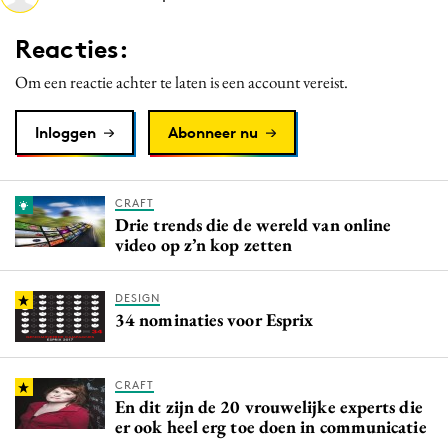
Media
Reacties:
Merkstrategie
Om een reactie achter te laten is een account vereist.
PR
Programmatic
Inloggen
Abonneer nu
Purpose Marketing
Reputatie & crisis
CRAFT
Drie trends die de wereld van online
video op z’n kop zetten
DESIGN
34 nominaties voor Esprix
CRAFT
En dit zijn de 20 vrouwelijke experts die
er ook heel erg toe doen in communicatie