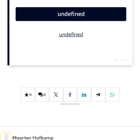
Bureaus
Campagnes
Carriere
Contentmarketing
Craft
Customer Experience
Data & Insights
Design
Digital transformation
Diversiteit
0
0
Effectiviteit
Advertentie
Gedragsverandering
Influencer marketing
Interne communicatie
Martech
Maarten Hafkamp