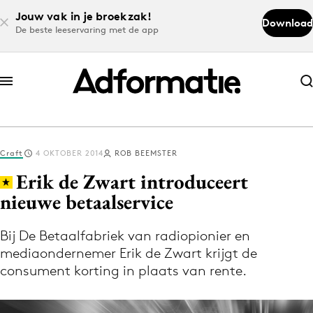
Jouw vak in je broekzak!
Download
De beste leeservaring met de app
Abonneer nu
Abonneer nu
Craft
4 OKTOBER 2014
ROB BEEMSTER
Log in
Erik de Zwart introduceert
nieuwe betaalservice
Download de app
Volg het laatste nieuws via de Adformatie
Bij De Betaalfabriek van radiopionier en
mediaondernemer Erik de Zwart krijgt de
Nieuws app
consument korting in plaats van rente.