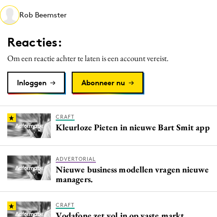
Media
Rob Beemster
Merkstrategie
Reacties:
PR
Programmatic
Om een reactie achter te laten is een account vereist.
Purpose Marketing
Inloggen
Abonneer nu
Reputatie & crisis
CRAFT
Kleurloze Pieten in nieuwe Bart Smit app
ADVERTORIAL
Nieuwe business modellen vragen nieuwe
managers.
CRAFT
Vodafone zet vol in op vaste markt