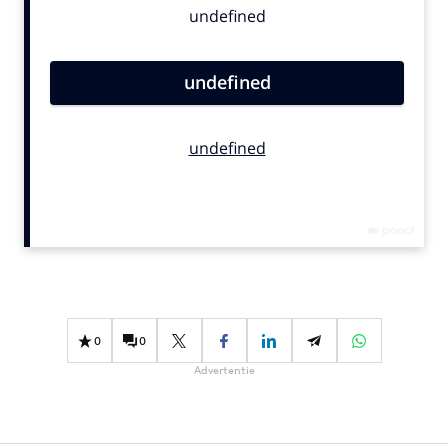
Bureaus
Campagnes
Carriere
Contentmarketing
Craft
Customer Experience
Data & Insights
Design
Digital transformation
Diversiteit
Effectiviteit
0
0
Gedragsverandering
Advertentie
Influencer marketing
Interne communicatie
Martech