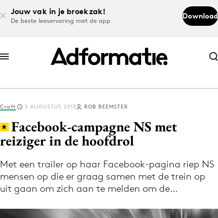
Jouw vak in je broekzak!
Download
De beste leeservaring met de app
Abonneer nu
Abonneer nu
Craft
5 AUGUSTUS 2013
ROB BEEMSTER
Log in
Facebook-campagne NS met
reiziger in de hoofdrol
Download de app
Volg het laatste nieuws via de Adformatie
Met een trailer op haar Facebook-pagina riep NS
mensen op die er graag samen met de trein op
Nieuws app
uit gaan om zich aan te melden om de…