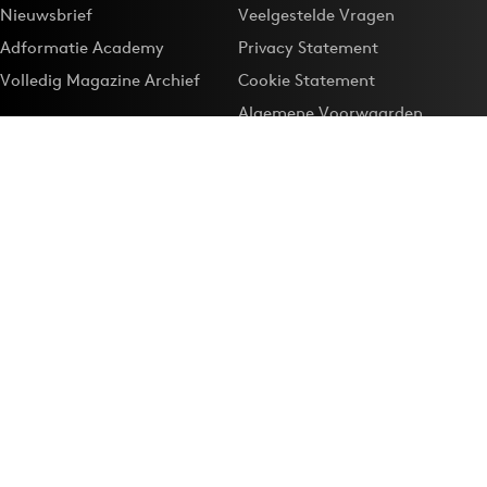
Nieuwsbrief
Veelgestelde Vragen
Adformatie Academy
Privacy Statement
Volledig Magazine Archief
Cookie Statement
Algemene Voorwaarden
Onze app
Maak Adformatie.nl je
Google-favoriet
Privacyinstellingen
Download de
Adformatie Nieuws App