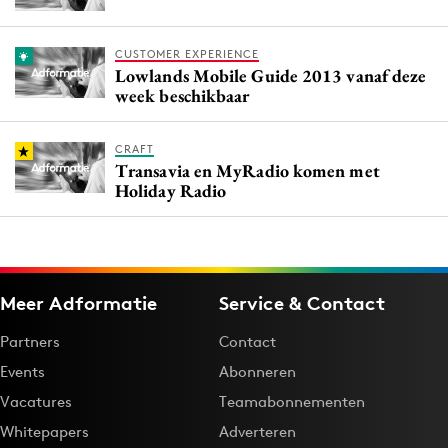
CUSTOMER EXPERIENCE
Lowlands Mobile Guide 2013 vanaf deze
week beschikbaar
CRAFT
Transavia en MyRadio komen met
Holiday Radio
Meer Adformatie
Service & Contact
Partners
Contact
Events
Abonneren
Vacatures
Teamabonnementen
Whitepapers
Adverteren