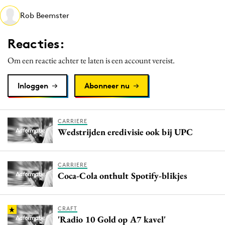
Media
Rob Beemster
Merkstrategie
Reacties:
PR
Programmatic
Om een reactie achter te laten is een account vereist.
Purpose Marketing
Inloggen
Abonneer nu
Reputatie & crisis
CARRIERE
Wedstrijden eredivisie ook bij UPC
CARRIERE
Coca-Cola onthult Spotify-blikjes
CRAFT
'Radio 10 Gold op A7 kavel'