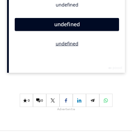
Bureaus
Campagnes
Carriere
Contentmarketing
Craft
Customer Experience
Data & Insights
Design
Digital transformation
Diversiteit
Effectiviteit
0
0
Gedragsverandering
Advertentie
Influencer marketing
Interne communicatie
Martech