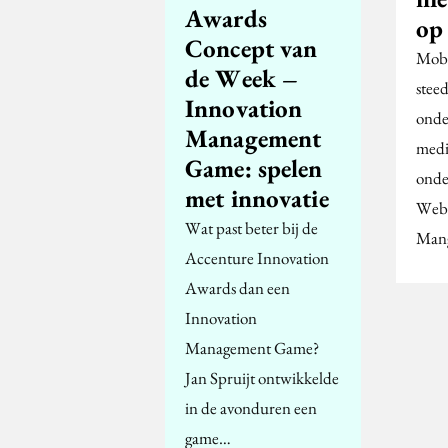
Awards
op
Concept van
Mobil
de Week –
steed
Innovation
onde
Management
medi
Game: spelen
onde
met innovatie
Webo
Wat past beter bij de
Mang
Accenture Innovation
Awards dan een
Innovation
Management Game?
Jan Spruijt ontwikkelde
in de avonduren een
game…