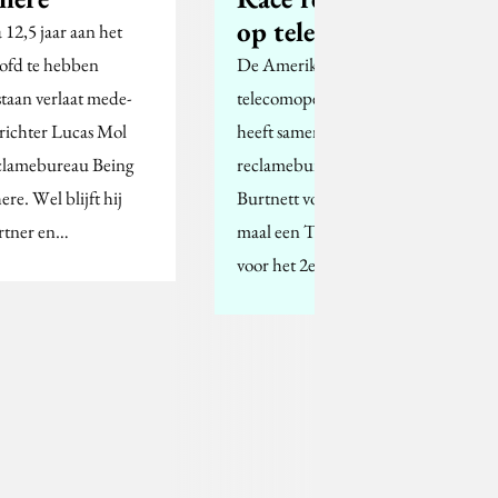
op televisie
 12,5 jaar aan het
ofd te hebben
De Amerikaanse
staan verlaat mede-
telecomoperator Sprint
richter Lucas Mol
heeft samen met
clamebureau Being
reclamebureau Leo
ere. Wel blijft hij
Burtnett voor de eerste
rtner en…
maal een Twitter Race
voor het 2e scherrm…