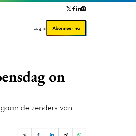
Log in
Log in
Abonneer nu
Abonneer nu
oensdag on
 gaan de zenders van