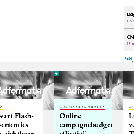
Da
1 o
CM
13 
Beki
IA
CUSTOMER EXPERIENCE
CA
wart Flash-
Online
L
ertenties
campagnebudget
v
t zichtbaar
effectief
T