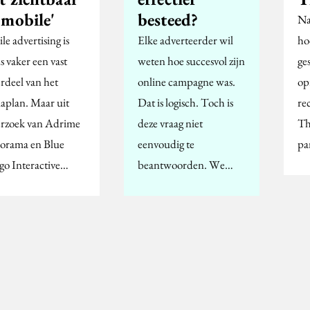
 mobile'
besteed?
Na
e advertising is
Elke adverteerder wil
ho
s vaker een vast
weten hoe succesvol zijn
ge
rdeel van het
online campagne was.
op
aplan. Maar uit
Dat is logisch. Toch is
re
rzoek van Adrime
deze vraag niet
Th
rama en Blue
eenvoudig te
pa
o Interactive…
beantwoorden. We…