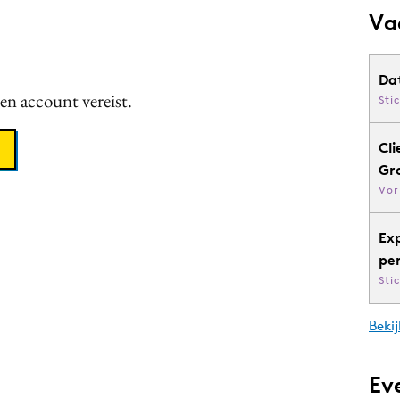
Va
Da
een account vereist.
Sti
Cli
Gr
Vor
Ex
pe
Sti
Bekij
Ev