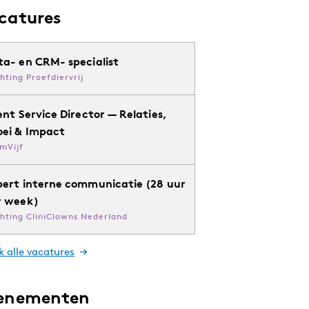
catures
ta- en CRM- specialist
chting Proefdiervrij
ent Service Director — Relaties,
oei & Impact
mVijf
pert interne communicatie (28 uur
r week)
chting CliniClowns Nederland
k alle vacatures
enementen