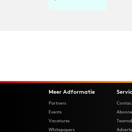
Meer Adformatie
Servi
Partners
Contac
Events
Abonne
Vacatures
Teama
Whitepapers
Advert