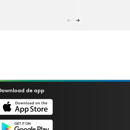
Download de
app