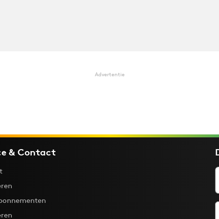
Advertentie
ce & Contact
t
ren
bonnementen
eren