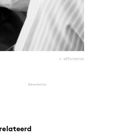
© adformatie
Advertentie
relateerd