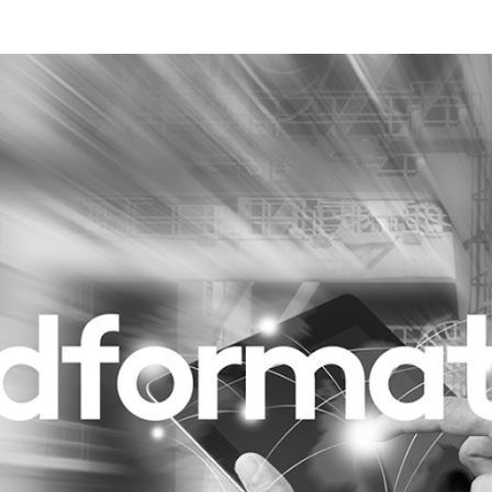
Programmatic
ering
Purpose Marketing
keting
Reputatie & crisis
nicatie