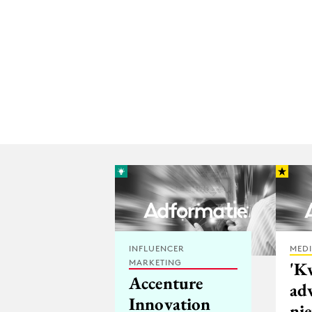
INFLUENCER
MED
MARKETING
'K
Accenture
adv
Innovation
nie