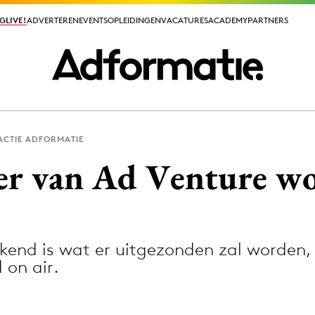
GLIVE!
GLIVE!
ADVERTEREN
ADVERTEREN
EVENTS
EVENTS
OPLEIDINGEN
OPLEIDINGEN
VACATURES
VACATURES
ACADEMY
ACADEMY
PARTNERS
PARTNERS
ACTIE ADFORMATIE
ieuws app
er van Ad Venture w
kend is wat er uitgezonden zal worden,
Media
on air.
ormation
Merkstrategie
PR