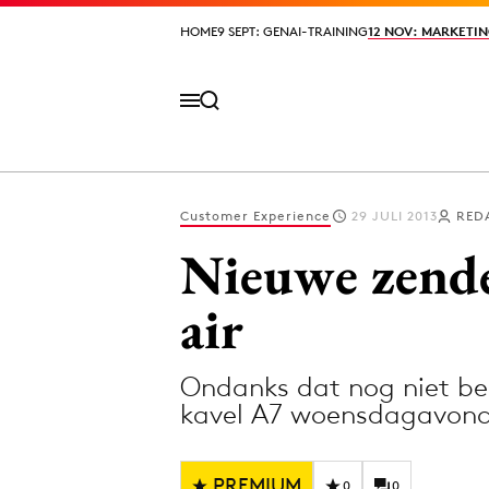
HOME
HOME
9 SEPT: GENAI-TRAINING
9 SEPT: GENAI-TRAINING
12 NOV: MARKETIN
12 NOV: MARKETIN
Customer Experience
29 JULI 2013
RED
Volg het laatste nieuws via de Adformatie N
Nieuwe zend
air
Topics
Ondanks dat nog niet be
Artificial Intelligence
Design
kavel A7 woensdagavond 
Bureaus
Digital transf
Campagnes
Diversiteit
PREMIUM
0
0