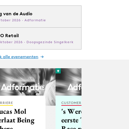
g van de Audio
ktober 2026 · Adformatie
O Retail
oktober 2026 · Doopsgezinde Singelkerk
jk alle evenementen
RRIERE
CUSTOMER EXPERIENCE
ucas Mol
's Werelds
erlaat Being
eerste Twitter
here
Race real time