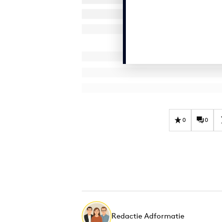
0
0
Redactie Adformatie