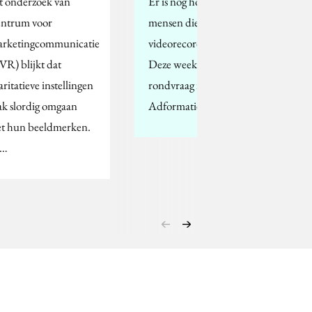
t onderzoek van
Er is nog hoop voor de
ntrum voor
mensen die de digitale
rketingcommunicatie
videorecorder haten.
VR) blijkt dat
Deze week was er al een
aritatieve instellingen
rondvraag in de
ak slordig omgaan
Adformatie.
t hun beeldmerken.
e…