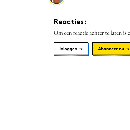
Reacties:
Om een reactie achter te laten is 
Inloggen
Abonneer nu