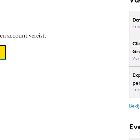
Da
Sti
een account vereist.
Cli
Gr
Vor
Ex
pe
Sti
Bekij
Ev