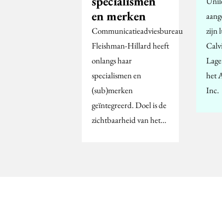
specialismen
Unil
en merken
aang
Communicatieadviesbureau
zijn 
Fleishman-Hillard heeft
Calv
onlangs haar
Lage
specialismen en
het 
(sub)merken
Inc.
geïntegreerd. Doel is de
zichtbaarheid van het…