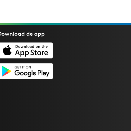
Download de
app