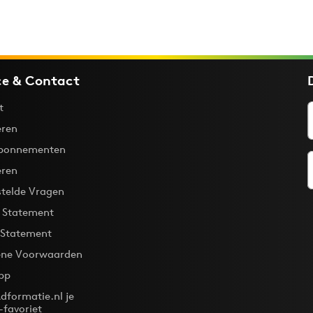
ce & Contact
t
ren
bonnementen
eren
stelde Vragen
y Statement
 Statement
ne Voorwaarden
pp
dformatie.nl je
-favoriet