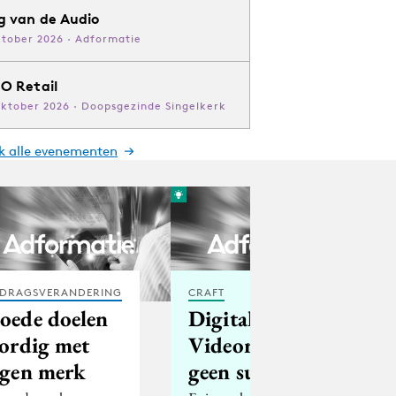
g van de Audio
ktober 2026 · Adformatie
O Retail
oktober 2026 · Doopsgezinde Singelkerk
jk alle evenementen
DRAGSVERANDERING
CRAFT
oede doelen
Digitale
lordig met
Videorecorder
igen merk
geen succes?