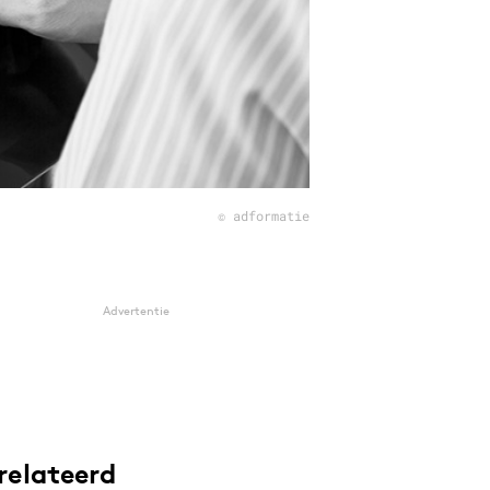
© adformatie
Advertentie
relateerd