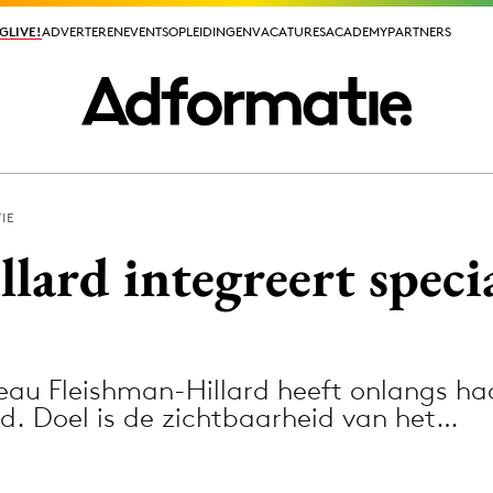
GLIVE!
GLIVE!
ADVERTEREN
ADVERTEREN
EVENTS
EVENTS
OPLEIDINGEN
OPLEIDINGEN
VACATURES
VACATURES
ACADEMY
ACADEMY
PARTNERS
PARTNERS
IE
ieuws app
lard integreert speci
u Fleishman-Hillard heeft onlangs haa
Media
d. Doel is de zichtbaarheid van het…
ormation
Merkstrategie
PR