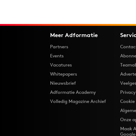
Meer Adformatie
Servi
Partners
Contac
Events
Abonne
Vacatures
Teama
Whitepapers
Advert
Nieuwsbrief
Veelge
Adformatie Academy
Privac
Volledig Magazine Archief
Cookie
Algeme
Onze a
Maak A
Google