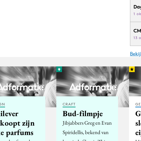
Da
1 o
CM
13 
Beki
GN
CRAFT
GE
ilever
Bud-filmpje
G
rkoopt zijn
s
Jibjabbers Greg en Evan
xe parfums
e
Spiridellis, bekend van