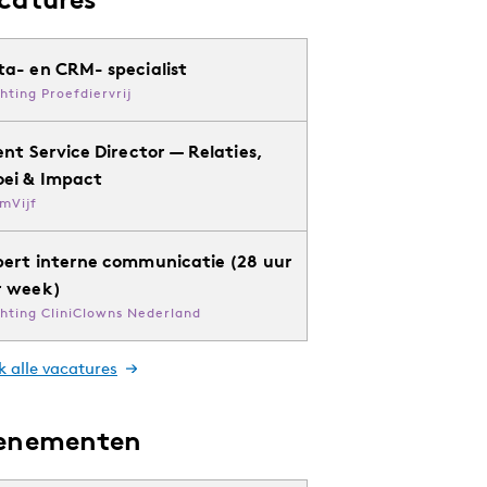
ta- en CRM- specialist
chting Proefdiervrij
ent Service Director — Relaties,
oei & Impact
mVijf
pert interne communicatie (28 uur
r week)
chting CliniClowns Nederland
k alle vacatures
enementen