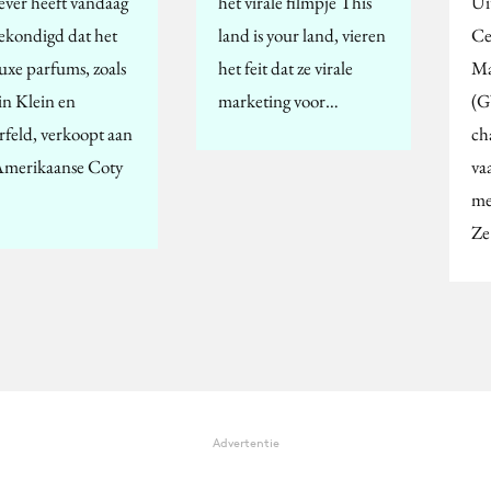
ever heeft vandaag
het virale filmpje This
Ui
ekondigd dat het
land is your land, vieren
Ce
luxe parfums, zoals
het feit dat ze virale
Ma
in Klein en
marketing voor…
(G
rfeld, verkoopt aan
ch
Amerikaanse Coty
va
me
Z
Advertentie