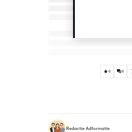
0
0
Redactie Adformatie