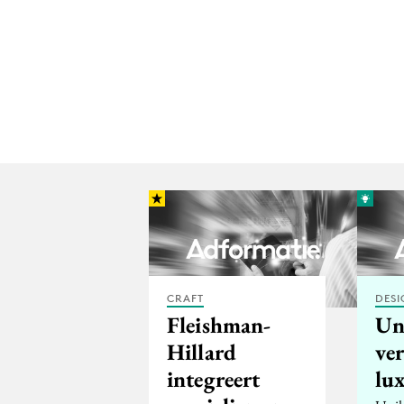
CRAFT
DESI
Fleishman-
Un
Hillard
ve
integreert
lu