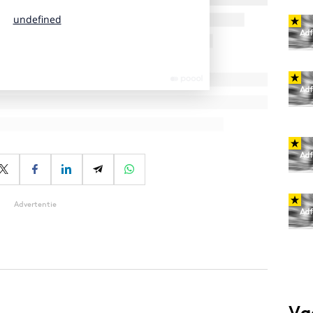
Advertentie
Va