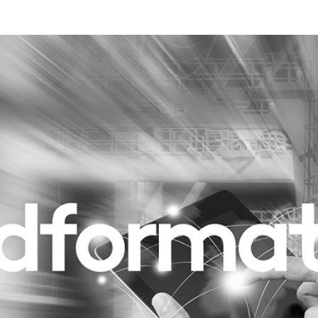
Programmatic
ering
Purpose Marketing
keting
Reputatie & crisis
nicatie