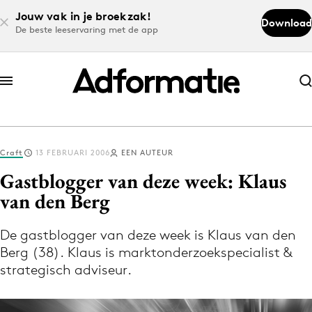
Jouw vak in je broekzak!
Download
De beste leeservaring met de app
Abonneer nu
Abonneer nu
Craft
13 FEBRUARI 2006
EEN AUTEUR
Log in
Gastblogger van deze week: Klaus
van den Berg
Download de app
Volg het laatste nieuws via de Adformatie
De gastblogger van deze week is Klaus van den
Berg (38). Klaus is marktonderzoekspecialist &
Nieuws app
strategisch adviseur.