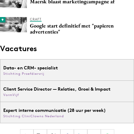
Maersk blaast marketingcampagne af
Media
Merkstrategie
CRAFT
PR
Google start definitief met "papieren
advertenties"
Programmatic
Purpose Marketing
Vacatures
Reputatie & crisis
Data- en CRM- specialist
Stichting Proefdiervrij
Client Service Director — Relaties, Groei & Impact
VormVijf
Expert interne communicatie (28 uur per week)
Stichting CliniClowns Nederland