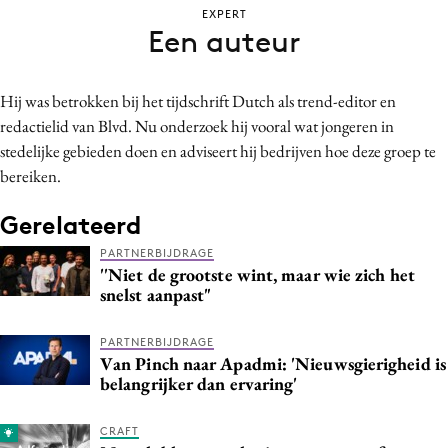
EXPERT
Bureaus
Een auteur
Campagnes
Carriere
Hij was betrokken bij het tijdschrift Dutch als trend-editor en
Contentmarketing
redactielid van Blvd. Nu onderzoek hij vooral wat jongeren in
Craft
stedelijke gebieden doen en adviseert hij bedrijven hoe deze groep te
Customer Experience
bereiken.
Data & Insights
Gerelateerd
Design
PARTNERBIJDRAGE
Digital transformation
''Niet de grootste wint, maar wie zich het
Diversiteit
snelst aanpast"
Effectiviteit
PARTNERBIJDRAGE
Gedragsverandering
Van Pinch naar Apadmi: 'Nieuwsgierigheid is
Influencer marketing
belangrijker dan ervaring'
Interne communicatie
CRAFT
Martech