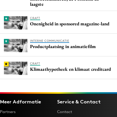
laagste
CRAFT
Onenigheid in sponsored magazine-land
INTERNE COMMUNICATIE
Productplaatsing in animatiefilm
CRAFT
Klimaathypotheek en klimaat creditcard
Meer Adformatie
Service & Contact
Partners
Contact