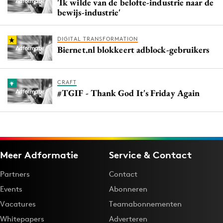
'Ik wilde van de belofte-industrie naar de
bewijs-industrie'
DIGITAL TRANSFORMATION
Biernet.nl blokkeert adblock-gebruikers
CRAFT
#TGIF - Thank God It's Friday Again
Meer Adformatie
Service & Contact
Partners
Contact
Events
Abonneren
Vacatures
Teamabonnementen
Whitepapers
Adverteren