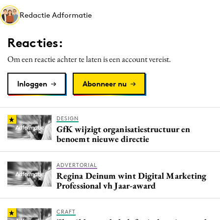
Media
Redactie Adformatie
Merkstrategie
Reacties:
PR
Programmatic
Om een reactie achter te laten is een account vereist.
Purpose Marketing
Inloggen
Abonneer nu
Reputatie & crisis
DESIGN
GfK wijzigt organisatiestructuur en
benoemt nieuwe directie
ADVERTORIAL
Regina Deinum wint Digital Marketing
Professional vh Jaar-award
CRAFT