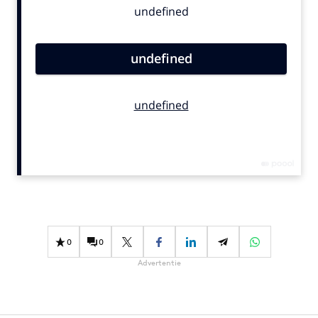
Bureaus
Campagnes
Carriere
Contentmarketing
Craft
Customer Experience
Data & Insights
Design
Digital transformation
Diversiteit
Effectiviteit
0
0
Gedragsverandering
Advertentie
Influencer marketing
Interne communicatie
Martech