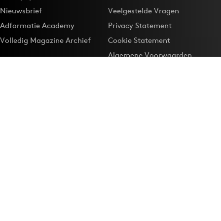
Nieuwsbrief
Veelgestelde Vragen
Adformatie Academy
Privacy Statement
Volledig Magazine Archief
Cookie Statement
Algemene Voorwaarden
Onze app
Maak Adformatie.nl je
Google-favoriet
Privacyinstellingen
Download de
Adformatie Nieuws App