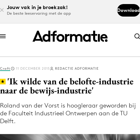
Jouw vak in je broekzak!
Download
De beste leeservaring met de app
Abonneer nu
Abonneer nu
Craft
11 DECEMBER 2015
REDACTIE ADFORMATIE
Log in
'Ik wilde van de belofte-industrie
naar de bewijs-industrie'
Download de app
Volg het laatste nieuws via de Adformatie
Roland van der Vorst is hoogleraar geworden bij
de Faculteit Industrieel Ontwerpen aan de TU
Nieuws app
Delft.