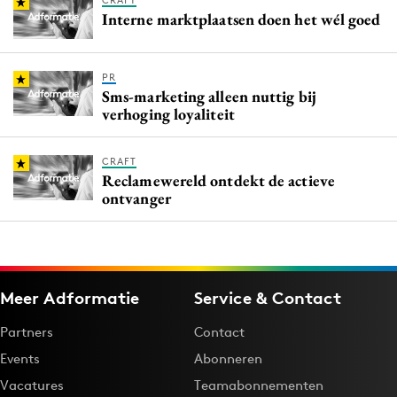
CRAFT
Interne marktplaatsen doen het wél goed
PR
Sms-marketing alleen nuttig bij
verhoging loyaliteit
CRAFT
Reclamewereld ontdekt de actieve
ontvanger
Meer Adformatie
Service & Contact
Partners
Contact
Events
Abonneren
Vacatures
Teamabonnementen