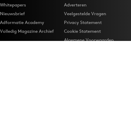
Whitepapers
Adverteren
Nieuwsbrief
Veelgestelde Vragen
Adformatie Academy
Privacy Statement
Volledig Magazine Archief
Cookie Statement
Algemene Voorwaarden
Onze app
Maak Adformatie.nl je
Google-favoriet
Privacyinstellingen
Download de
Adformatie Nieuws App