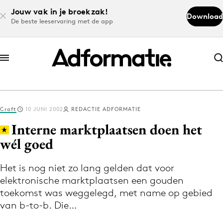
Jouw vak in je broekzak!
Download
De beste leeservaring met de app
Abonneer nu
Abonneer nu
Craft
10 JUNI 2002
REDACTIE ADFORMATIE
Log in
Interne marktplaatsen doen het
wél goed
Download de app
Volg het laatste nieuws via de Adformatie
Het is nog niet zo lang gelden dat voor
elektronische marktplaatsen een gouden
Nieuws app
toekomst was weggelegd, met name op gebied
van b-to-b. Die…