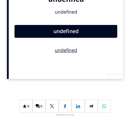
Bureaus
Campagnes
Carriere
Contentmarketing
Craft
Customer Experience
Data & Insights
Design
Digital transformation
Diversiteit
Effectiviteit
Gedragsverandering
0
0
Influencer marketing
Advertentie
Interne communicatie
Martech