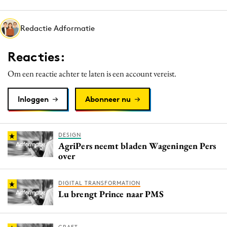
Media
Merkstrategie
Redactie Adformatie
PR
Reacties:
Programmatic
Purpose Marketing
Om een reactie achter te laten is een account vereist.
Reputatie & crisis
Inloggen
Abonneer nu
DESIGN
AgriPers neemt bladen Wageningen Pers
over
DIGITAL TRANSFORMATION
Lu brengt Prince naar PMS