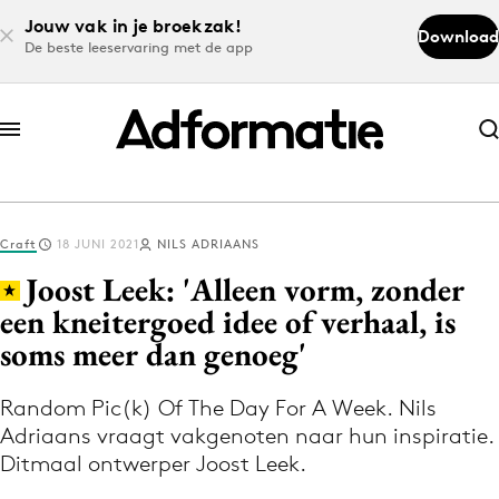
Jouw vak in je broekzak!
Download
De beste leeservaring met de app
Abonneer nu
Abonneer nu
Craft
18 JUNI 2021
NILS ADRIAANS
Log in
Joost Leek: 'Alleen vorm, zonder
een kneitergoed idee of verhaal, is
soms meer dan genoeg'
Download de app
Volg het laatste nieuws via de Adformatie
Random Pic(k) Of The Day For A Week. Nils
Nieuws app
Adriaans vraagt vakgenoten naar hun inspiratie.
Ditmaal ontwerper Joost Leek.