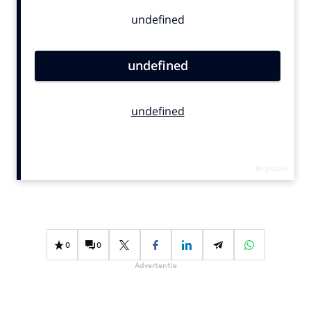
Bureaus
Campagnes
Carriere
Contentmarketing
Craft
Customer Experience
Data & Insights
Design
Digital transformation
Diversiteit
Effectiviteit
Gedragsverandering
0
0
Influencer marketing
Advertentie
Interne communicatie
Martech