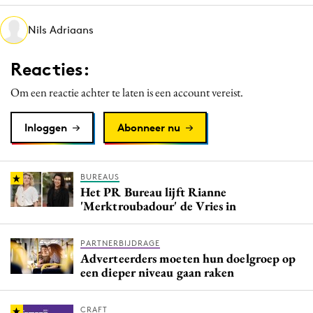
Media
Nils Adriaans
Merkstrategie
PR
Reacties:
Programmatic
Om een reactie achter te laten is een account vereist.
Purpose Marketing
Reputatie & crisis
Inloggen
Abonneer nu
BUREAUS
Het PR Bureau lijft Rianne
'Merktroubadour' de Vries in
PARTNERBIJDRAGE
Adverteerders moeten hun doelgroep op
een dieper niveau gaan raken
CRAFT