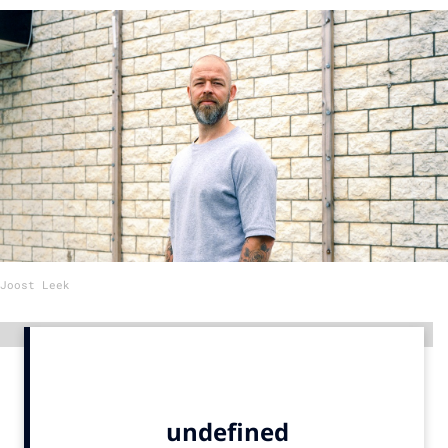
Menu
Home
9 sept: GenAI-training
12 nov: MarketingLive!
Adverteren
Events
Opleidingen
Joost Leek
Vacatures
Academy
Advertentie
Partners
Topics
Artificial Intelligence