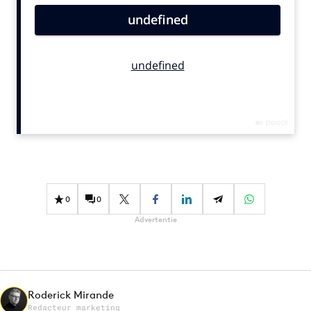
Bureaus
Campagnes
Carriere
Contentmarketing
Craft
Customer Experience
Data & Insights
Design
Digital transformation
0
0
Diversiteit
Advertentie
Effectiviteit
Gedragsverandering
Influencer marketing
Interne communicatie
Roderick Mirande
Martech
Redacteur marketing