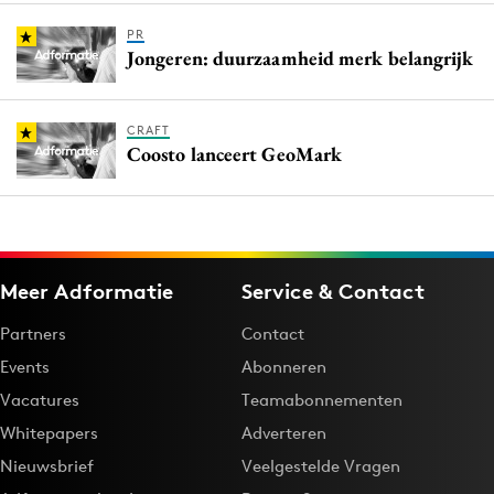
PR
Jongeren: duurzaamheid merk belangrijk
CRAFT
Coosto lanceert GeoMark
Meer Adformatie
Service & Contact
Partners
Contact
Events
Abonneren
Vacatures
Teamabonnementen
Whitepapers
Adverteren
Nieuwsbrief
Veelgestelde Vragen