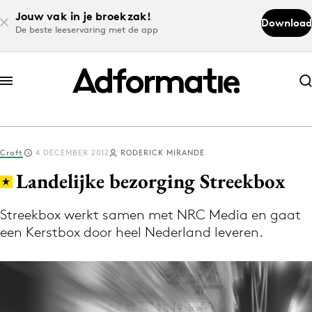
Jouw vak in je broekzak!
Download
De beste leeservaring met de app
Abonneer nu
Abonneer nu
Craft
4 DECEMBER 2012
RODERICK MIRANDE
Log in
Landelijke bezorging Streekbox
Streekbox werkt samen met NRC Media en gaat
Download de app
een Kerstbox door heel Nederland leveren.
Volg het laatste nieuws via de Adformatie
Nieuws app