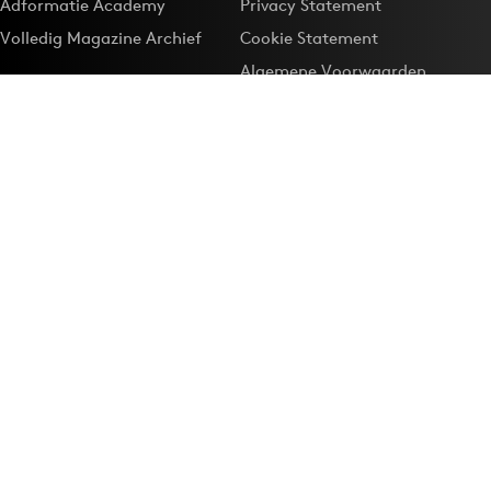
Adformatie Academy
Privacy Statement
Volledig Magazine Archief
Cookie Statement
Algemene Voorwaarden
Onze app
Maak Adformatie.nl je
Google-favoriet
Privacyinstellingen
Download de
Adformatie Nieuws App