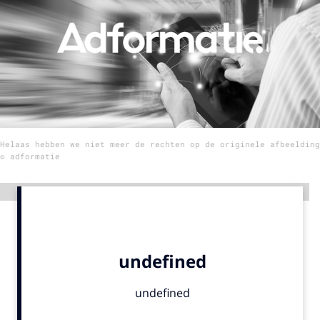
Menu
Home
9 sept: GenAI-training
12 nov: MarketingLive!
Helaas hebben we niet meer de rechten op de originele afbeelding
Adverteren
© adformatie
Events
Opleidingen
Advertentie
Vacatures
Academy
Partners
Topics
Artificial Intelligence