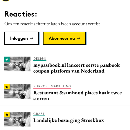
Media
Reacties:
Merkstrategie
Om een reactie achter te laten is een account vereist.
PR
Programmatic
Inloggen
Abonneer nu
Purpose Marketing
Reputatie & crisis
DESIGN
mypassbook.nl lanceert eerste passbook
coupon platform van Nederland
PURPOSE MARKETING
Restaurant &samhoud places haalt twee
sterren
CRAFT
Landelijke bezorging Streekbox