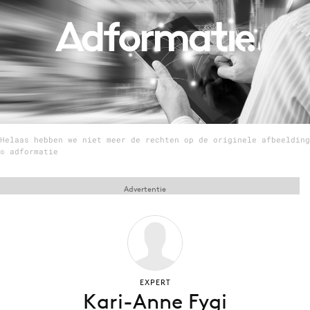
Menu
Home
9 sept: GenAI-training
12 nov: MarketingLive!
Helaas hebben we niet meer de rechten op de originele afbeelding
Adverteren
© adformatie
Events
Opleidingen
Advertentie
Vacatures
Academy
Partners
Topics
EXPERT
Kari-Anne Fygi
Artificial Intelligence