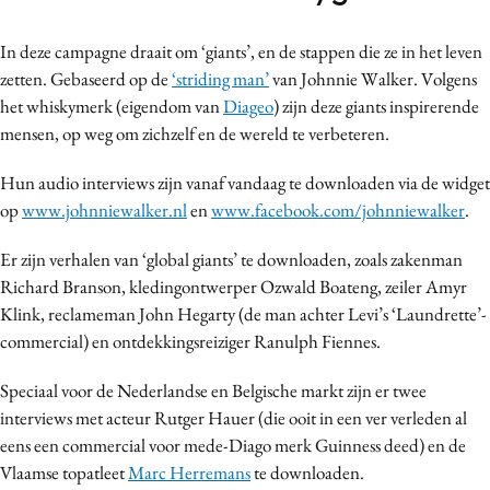
Bureaus
In deze campagne draait om ‘giants’, en de stappen die ze in het leven
Campagnes
zetten. Gebaseerd op de
‘striding man’
van Johnnie Walker. Volgens
Carriere
het whiskymerk (eigendom van
Diageo
) zijn deze giants inspirerende
Contentmarketing
mensen, op weg om zichzelf en de wereld te verbeteren.
Craft
Hun audio interviews zijn vanaf vandaag te downloaden via de widget
Customer Experience
op
www.johnniewalker.nl
en
www.facebook.com/johnniewalker
.
Data & Insights
Design
Er zijn verhalen van ‘global giants’ te downloaden, zoals zakenman
Digital transformation
Richard Branson, kledingontwerper Ozwald Boateng, zeiler Amyr
Klink, reclameman John Hegarty (de man achter Levi’s ‘Laundrette’-
Diversiteit
commercial) en ontdekkingsreiziger Ranulph Fiennes.
Effectiviteit
Gedragsverandering
Speciaal voor de Nederlandse en Belgische markt zijn er twee
Influencer marketing
interviews met acteur Rutger Hauer (die ooit in een ver verleden al
eens een commercial voor mede-Diago merk Guinness deed) en de
Interne communicatie
Vlaamse topatleet
Marc Herremans
te downloaden.
Martech