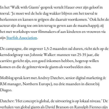
Media
In het ‘Walk with Giants’-gesprek vertelt Hauer over zijn geloof in
Merkstrategie
toeval. ‘Je moet wel de hele dag wakker blijven om het toeval te
herkennen en kansen te grijpen die daaruit voortkomen.’ Ook licht de
PR
acteur zijn drang toe om iets terug te geven aan de maatschappij; zij
Programmatic
het met workshops voor filmmakers of aan kinderen en vrouwen via
Purpose Marketing
zijn
Starfish Association
.
Reputatie & crisis
De campagne, die ongeveer 1,5-2 maanden zal duren, richt zich op de
kerndoelgroep van Johnnie Walker: mannen van 25-35 jaar, die
carrière gericht zijn, een goed inkomen hebben, hogerop willen
komen en die de geïnterviewde giants als voorbeelden zien.
Molblog sprak kort met Andrey Datchev, senior digital marketing &
RM manager, Northern Europe), nu drie maanden in dienst bij
Diageo.
Datchev: ‘Het concept is global, de uitvoering is op lokaal niveau.’ De
verhalen van global giants als David Branson en Ranulph Fiennes zijn