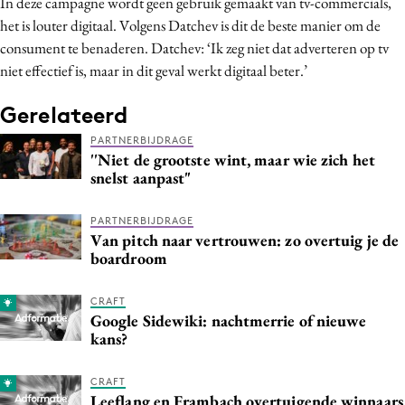
In deze campagne wordt geen gebruik gemaakt van tv-commercials,
het is louter digitaal. Volgens Datchev is dit de beste manier om de
consument te benaderen. Datchev: ‘Ik zeg niet dat adverteren op tv
niet effectief is, maar in dit geval werkt digitaal beter.’
Gerelateerd
PARTNERBIJDRAGE
''Niet de grootste wint, maar wie zich het
snelst aanpast"
PARTNERBIJDRAGE
Van pitch naar vertrouwen: zo overtuig je de
boardroom
CRAFT
Google Sidewiki: nachtmerrie of nieuwe
kans?
CRAFT
Leeflang en Frambach overtuigende winnaars