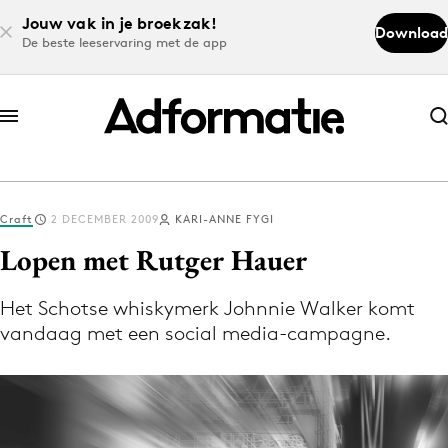
Jouw vak in je broekzak!
Download
De beste leeservaring met de app
Abonneer nu
Abonneer nu
Craft
2 DECEMBER 2009
KARI-ANNE FYGI
Log in
Lopen met Rutger Hauer
Het Schotse whiskymerk Johnnie Walker komt
Download de app
vandaag met een social media-campagne.
Volg het laatste nieuws via de Adformatie
Nieuws app