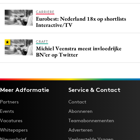
CARRIERE
Eurobest: Nederland 18x op shortlists
Interactive/TV
CRAFT
Michiel Veenstra meest invloedrijke
BN’er op Twitter
Meer Adformatie
Service & Contact
Partners
Contact
Events
Abonneren
Vacatures
Teamabonnementen
Whitepapers
Adverteren
Nieuwsbrief
Veelgestelde Vragen