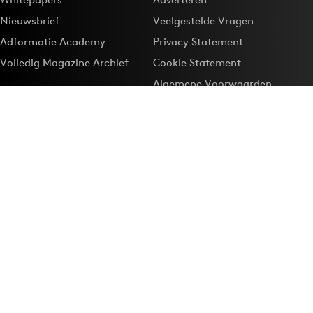
Nieuwsbrief
Veelgestelde Vragen
Adformatie Academy
Privacy Statement
Volledig Magazine Archief
Cookie Statement
Algemene Voorwaarden
Onze app
Maak Adformatie.nl je
Google-favoriet
Privacyinstellingen
Download de
Adformatie Nieuws App