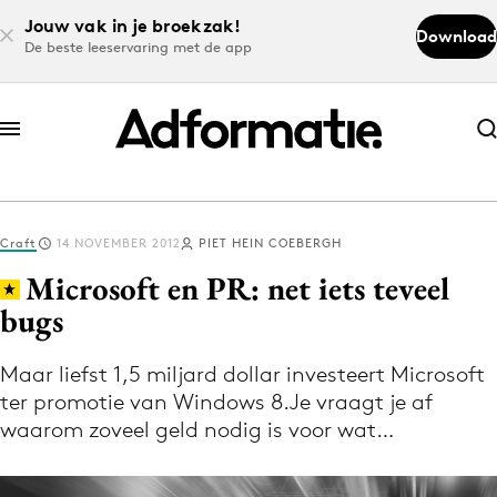
Jouw vak in je broekzak!
Download
De beste leeservaring met de app
Abonneer nu
Abonneer nu
Craft
14 NOVEMBER 2012
PIET HEIN COEBERGH
Log in
Microsoft en PR: net iets teveel
bugs
Download de app
Volg het laatste nieuws via de Adformatie
Maar liefst 1,5 miljard dollar investeert Microsoft
ter promotie van Windows 8.Je vraagt je af
Nieuws app
waarom zoveel geld nodig is voor wat…