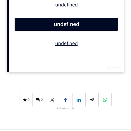
Bureaus
Campagnes
Carriere
Contentmarketing
Craft
Customer Experience
Data & Insights
Design
Digital transformation
Diversiteit
Effectiviteit
0
0
Gedragsverandering
Advertentie
Influencer marketing
Interne communicatie
Martech