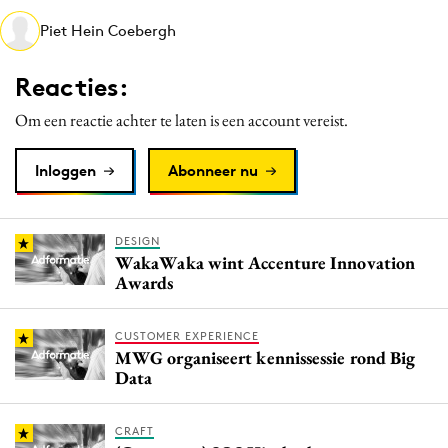
Media
Piet Hein Coebergh
Merkstrategie
Reacties:
PR
Programmatic
Om een reactie achter te laten is een account vereist.
Purpose Marketing
Inloggen
Abonneer nu
Reputatie & crisis
DESIGN
WakaWaka wint Accenture Innovation
Awards
CUSTOMER EXPERIENCE
MWG organiseert kennissessie rond Big
Data
CRAFT