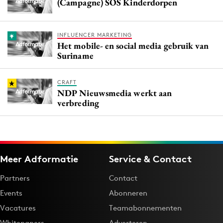
(Campagne) SOS Kinderdorpen
INFLUENCER MARKETING
Het mobile- en social media gebruik van
Suriname
CRAFT
NDP Nieuwsmedia werkt aan
verbreding
Meer Adformatie
Service & Contact
Partners
Contact
Events
Abonneren
Vacatures
Teamabonnementen
Whitepapers
Adverteren