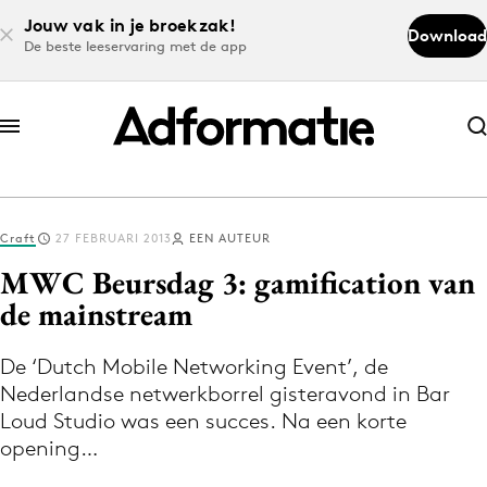
Jouw vak in je broekzak!
Download
De beste leeservaring met de app
Abonneer nu
Abonneer nu
Craft
27 FEBRUARI 2013
EEN AUTEUR
Log in
MWC Beursdag 3: gamification van
de mainstream
Download de app
Volg het laatste nieuws via de Adformatie
De ‘Dutch Mobile Networking Event’, de
Nederlandse netwerkborrel gisteravond in Bar
Nieuws app
Loud Studio was een succes. Na een korte
opening…