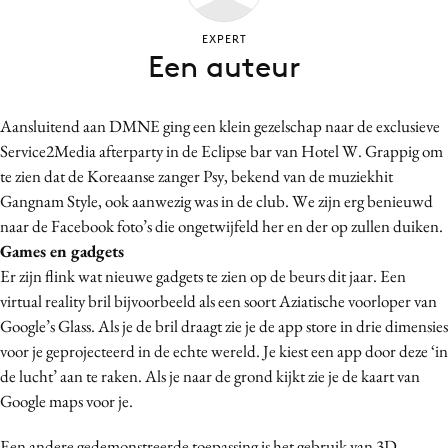
Bureaus
EXPERT
Campagnes
Een auteur
Carriere
Contentmarketing
Aansluitend aan DMNE ging een klein gezelschap naar de exclusieve
Craft
Service2Media afterparty in de Eclipse bar van Hotel W. Grappig om
Customer Experience
te zien dat de Koreaanse zanger Psy, bekend van de muziekhit
Data & Insights
Gangnam Style, ook aanwezig was in de club. We zijn erg benieuwd
naar de Facebook foto’s die ongetwijfeld her en der op zullen duiken.
Design
Games en gadgets
Digital transformation
Er zijn flink wat nieuwe gadgets te zien op de beurs dit jaar. Een
Diversiteit
virtual reality bril bijvoorbeeld als een soort Aziatische voorloper van
Effectiviteit
Google’s Glass. Als je de bril draagt zie je de app store in drie dimensies
Gedragsverandering
voor je geprojecteerd in de echte wereld. Je kiest een app door deze ‘in
de lucht’ aan te raken. Als je naar de grond kijkt zie je de kaart van
Influencer marketing
Google maps voor je.
Interne communicatie
Martech
Een andere gedemonstreerde toepassing is het gebruik van 3D