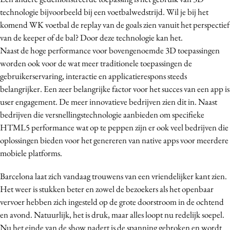
Media
technologie bijvoorbeeld bij een voetbalwedstrijd. Wil je bij het
komend WK voetbal de replay van de goals zien vanuit het perspectief
Merkstrategie
van de keeper of de bal? Door deze technologie kan het.
PR
Naast de hoge performance voor bovengenoemde 3D toepassingen
Programmatic
worden ook voor de wat meer traditionele toepassingen de
Purpose Marketing
gebruikerservaring, interactie en applicatierespons steeds
Reputatie & crisis
belangrijker. Een zeer belangrijke factor voor het succes van een app is
user engagement. De meer innovatieve bedrijven zien dit in. Naast
bedrijven die versnellingstechnologie aanbieden om specifieke
HTML5 performance wat op te peppen zijn er ook veel bedrijven die
oplossingen bieden voor het genereren van native apps voor meerdere
mobiele platforms.
Barcelona laat zich vandaag trouwens van een vriendelijker kant zien.
Het weer is stukken beter en zowel de bezoekers als het openbaar
vervoer hebben zich ingesteld op de grote doorstroom in de ochtend
en avond. Natuurlijk, het is druk, maar alles loopt nu redelijk soepel.
Nu het einde van de show nadert is de spanning gebroken en wordt