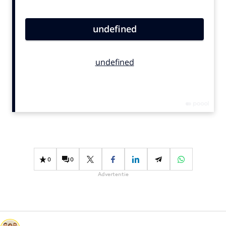
Bureaus
Campagnes
Carriere
Contentmarketing
Craft
Customer Experience
Data & Insights
Design
Digital transformation
Diversiteit
0
0
Effectiviteit
Advertentie
Gedragsverandering
Influencer marketing
Interne communicatie
Martech