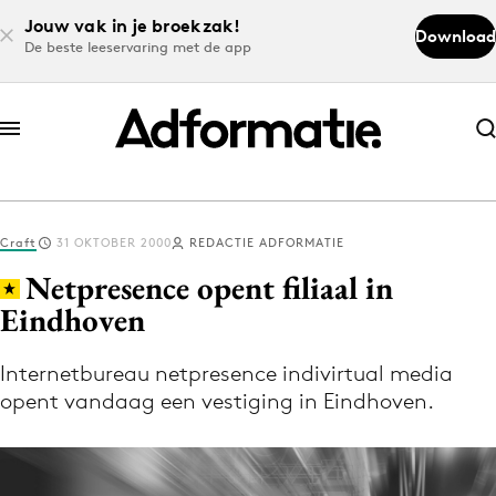
Jouw vak in je broekzak!
Download
De beste leeservaring met de app
Abonneer nu
Abonneer nu
Craft
31 OKTOBER 2000
REDACTIE ADFORMATIE
Log in
Netpresence opent filiaal in
Eindhoven
Download de app
Volg het laatste nieuws via de Adformatie
Internetbureau netpresence indivirtual media
opent vandaag een vestiging in Eindhoven.
Nieuws app