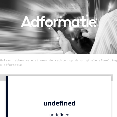
Menu
Home
9 sept: GenAI-training
12 nov: MarketingLive!
Adverteren
Helaas hebben we niet meer de rechten op de originele afbeelding
Events
© adformatie
Opleidingen
Vacatures
Advertentie
Academy
Partners
Topics
Artificial Intelligence