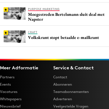
PURPOSE MARKETING
Moegestreden Bertelsmann sluit deal met
Napster
CRAFT
Volkskrant stopt betaalde e-mailkrant
Meer Adformatie
Service & Contact
Partners
Contact
Events
Abonneren
Vacatures
Teamabonnementen
Whitepapers
Adverteren
Nieuwsbrief
Veelgestelde Vragen