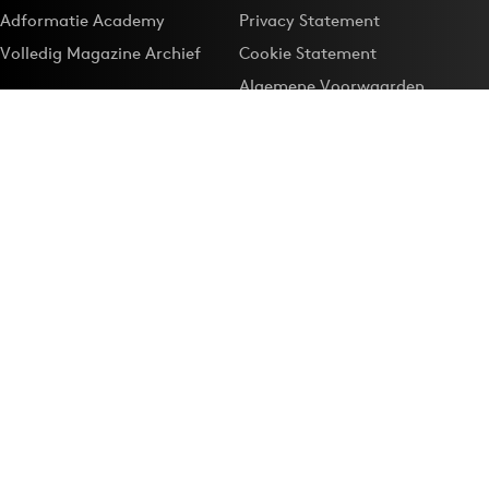
Adformatie Academy
Privacy Statement
Volledig Magazine Archief
Cookie Statement
Algemene Voorwaarden
Onze app
Maak Adformatie.nl je
Google-favoriet
Privacyinstellingen
Download de
Adformatie Nieuws App