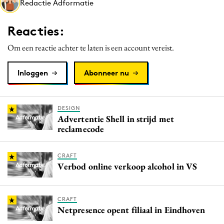
Redactie Adformatie
Media
Merkstrategie
Reacties:
PR
Om een reactie achter te laten is een account vereist.
Programmatic
Purpose Marketing
Inloggen
Abonneer nu
Reputatie & crisis
DESIGN
Advertentie Shell in strijd met
reclamecode
CRAFT
Verbod online verkoop alcohol in VS
CRAFT
Netpresence opent filiaal in Eindhoven