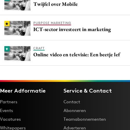
Twijfel over Mobile
PURPOSE MARKETING
ICT-sector investeert in marketing
CRAFT
Online video en televisie: Een beetje lef
Meer Adformatie
Service & Contact
Partners
Contact
Events
Abonneren
Vacatures
Teamabonnementen
Whitepapers
Adverteren