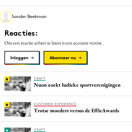
Media
Merkstrategie
Sander Beekman
PR
Reacties:
Programmatic
Purpose Marketing
Om een reactie achter te laten is een account vereist.
Reputatie & crisis
Inloggen
Abonneer nu
CRAFT
Nuon zoekt ludieke sportverenigingen
CUSTOMER EXPERIENCE
Trotse moeders versus de EffieAwards
CRAFT