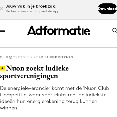
Jouw vak in je broekzak!
Download
De beste leeservaring met de app
Abonneer nu
Abonneer nu
Craft
23 OKTOBER 2014
SANDER BEEKMAN
Log in
Nuon zoekt ludieke
sportverenigingen
Download de app
Volg het laatste nieuws via de Adformatie
De energieleverancier komt met de 'Nuon Club
Competitie' waar sportclubs met de ludiekste
Nieuws app
ideeën hun energierekening terug kunnen
winnen.