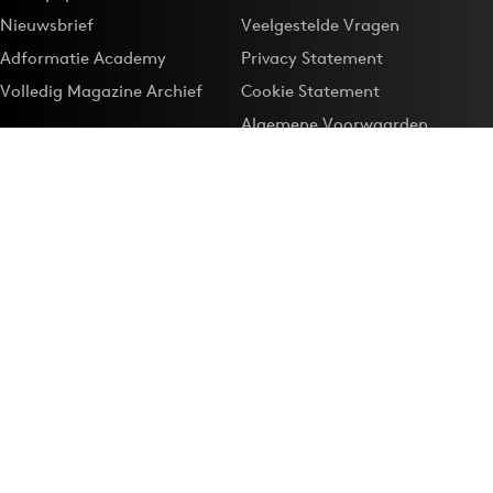
Nieuwsbrief
Veelgestelde Vragen
Adformatie Academy
Privacy Statement
Volledig Magazine Archief
Cookie Statement
Algemene Voorwaarden
Onze app
Maak Adformatie.nl je
Google-favoriet
Privacyinstellingen
Download de
Adformatie Nieuws App