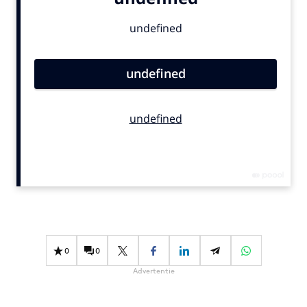
Bureaus
Campagnes
Carriere
Contentmarketing
Craft
Customer Experience
Data & Insights
Design
Digital transformation
Diversiteit
Effectiviteit
Gedragsverandering
0
0
Influencer marketing
Advertentie
Interne communicatie
Martech