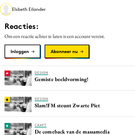
Media
Elsbeth Eilander
Merkstrategie
Reacties:
PR
Programmatic
Om een reactie achter te laten is een account vereist.
Purpose Marketing
Inloggen
Abonneer nu
Reputatie & crisis
DESIGN
Gemiste beeldvorming!
DESIGN
Slam!FM steunt Zwarte Piet
CRAFT
De comeback van de massamedia