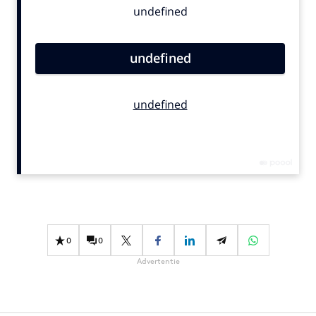
Bureaus
Campagnes
Carriere
Contentmarketing
Craft
Customer Experience
Data & Insights
Design
Digital transformation
Diversiteit
Effectiviteit
0
0
Gedragsverandering
Advertentie
Influencer marketing
Interne communicatie
Martech