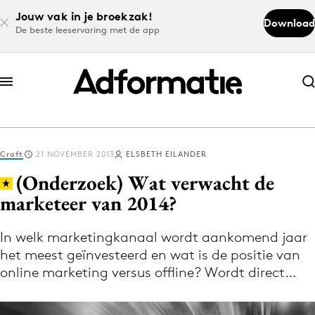
Jouw vak in je broekzak!
Download
De beste leeservaring met de app
Abonneer nu
Abonneer nu
Craft
21 NOVEMBER 2013
ELSBETH EILANDER
Log in
(Onderzoek) Wat verwacht de
marketeer van 2014?
Download de app
Volg het laatste nieuws via de Adformatie
In welk marketingkanaal wordt aankomend jaar
het meest geïnvesteerd en wat is de positie van
Nieuws app
online marketing versus offline? Wordt direct…