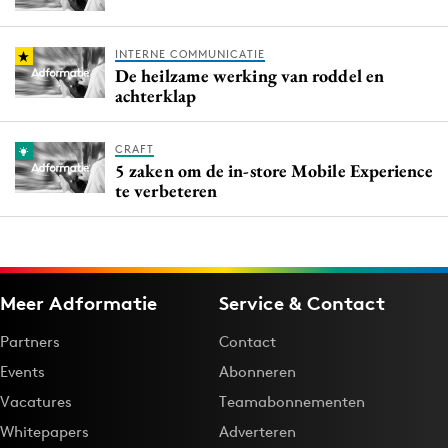
INTERNE COMMUNICATIE
De heilzame werking van roddel en
achterklap
CRAFT
5 zaken om de in-store Mobile Experience
te verbeteren
Meer Adformatie
Service & Contact
Partners
Contact
Events
Abonneren
Vacatures
Teamabonnementen
Whitepapers
Adverteren