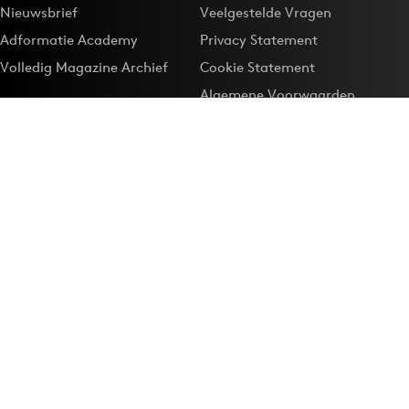
Nieuwsbrief
Veelgestelde Vragen
Adformatie Academy
Privacy Statement
Volledig Magazine Archief
Cookie Statement
Algemene Voorwaarden
Onze app
Maak Adformatie.nl je
Google-favoriet
Privacyinstellingen
Download de
Adformatie Nieuws App