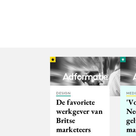
DESIGN
MED
De favoriete
'V
werkgever van
Ne
Britse
ge
marketeers
ma