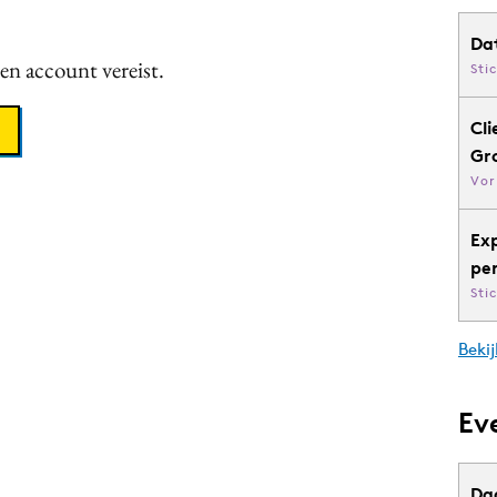
Da
een account vereist.
Sti
Cli
Gr
Vor
Ex
pe
Sti
Bekij
Ev
Da