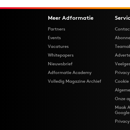
Meer Adformatie
Servi
Partners
Contac
Events
Abonne
Vacatures
Teama
Whitepapers
Advert
Nieuwsbrief
Veelge
Adformatie Academy
Privac
Volledig Magazine Archief
Cookie
Algeme
Onze a
Maak A
Google
Privacy