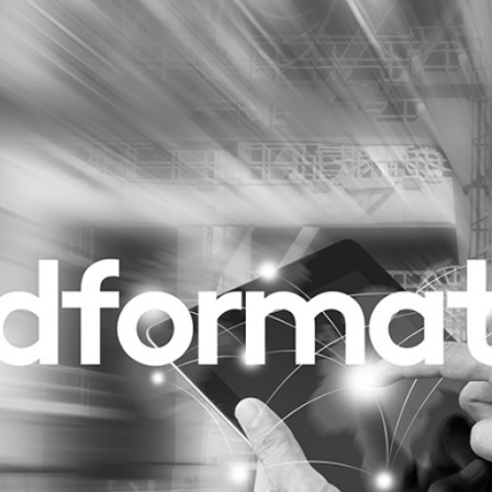
Programmatic
ering
Purpose Marketing
keting
Reputatie & crisis
nicatie