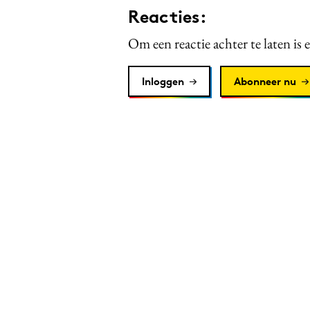
Reacties:
Om een reactie achter te laten is 
Inloggen
Abonneer nu