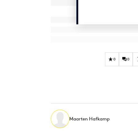
0
0
Maarten Hafkamp