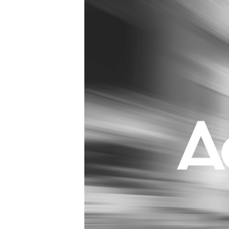
Carriere
Effectiviteit
Contentmarketing
Gedragsverand
Craft
Influencer mar
Customer Experience
Interne commu
Data & Insights
Martech