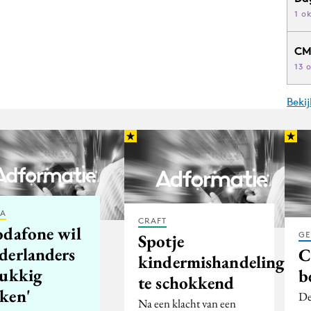
1 o
CM
13 
Beki
IA
CRAFT
odafone wil
GE
Spotje
derlanders
C
kindermishandeling
lukkig
b
te schokkend
ken'
De
Na een klacht van een