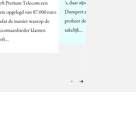
´s, daar zijn sites als oa.
eft Pretium Telecom een
Dumpert al voor, en
ete opgelegd van 87.000 euro
probeer de content
dat de manier waarop de
zakelijk…
lecomaanbieder klanten
rft…