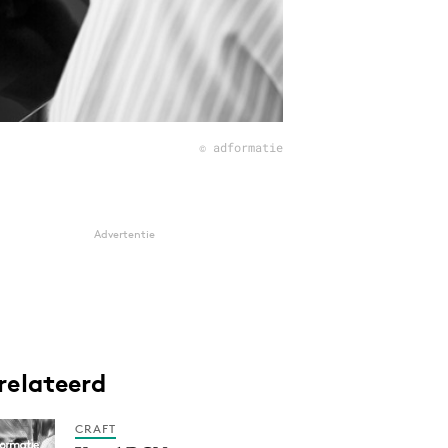
© adformatie
Advertentie
relateerd
CRAFT