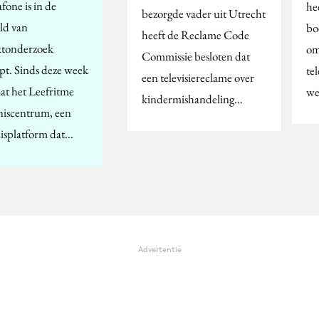
fone is in de
he
bezorgde vader uit Utrecht
ld van
bo
heeft de Reclame Code
tonderzoek
om
Commissie besloten dat
apt. Sinds deze week
te
een televisiereclame over
aat het Leefritme
we
kindermishandeling…
iscentrum, een
isplatform dat…
Advertentie