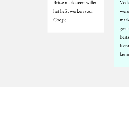
Britse marketeers willen
Voda
het liefst werken voor
were
Google.
mark
gest
best
Kenn
kenn