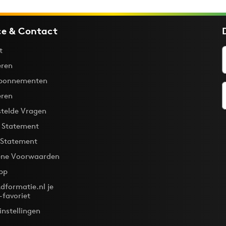
ce & Contact
t
ren
bonnementen
eren
stelde Vragen
y Statement
 Statement
ne Voorwaarden
pp
dformatie.nl je
-favoriet
instellingen