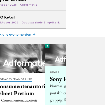
ktober 2026 · Adformatie
O Retail
oktober 2026 · Doopsgezinde Singelkerk
jk alle evenementen
CRAFT
Sony Parodie
DRAGSVERANDERING
onsumentenautoriteit
Normaal gesproken
eboet Pretium
post ik hier geen
grappige filmpjes of foto
 Consumentenautoriteit