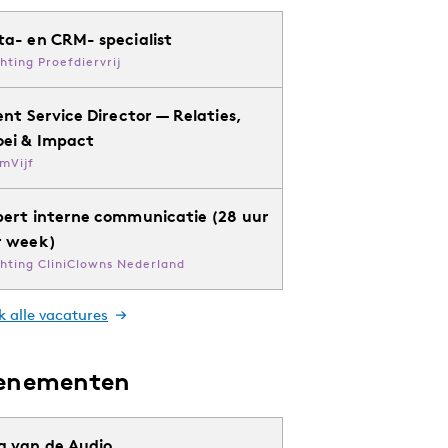
ta- en CRM- specialist
chting Proefdiervrij
ent Service Director — Relaties,
oei & Impact
mVijf
pert interne communicatie (28 uur
r week)
chting CliniClowns Nederland
k alle vacatures
enementen
g van de Audio