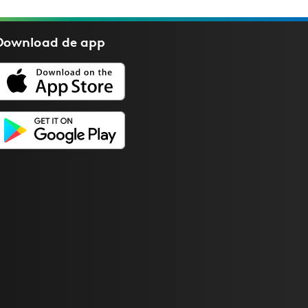
Download de
app