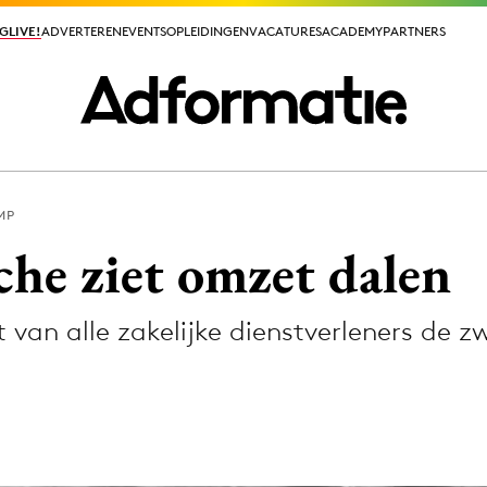
GLIVE!
GLIVE!
ADVERTEREN
ADVERTEREN
EVENTS
EVENTS
OPLEIDINGEN
OPLEIDINGEN
VACATURES
VACATURES
ACADEMY
ACADEMY
PARTNERS
PARTNERS
MP
ieuws app
he ziet omzet dalen
 van alle zakelijke dienstverleners de 
Media
ormation
Merkstrategie
PR