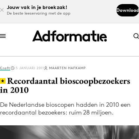
Jouw vak in je broekzak!
Download
De beste leeservaring met de app
Abonneer nu
Abonneer nu
Craft
5 JANUARI 2011
MAARTEN HAFKAMP
Log in
Recordaantal bioscoopbezoekers
in 2010
Download de app
Volg het laatste nieuws via de Adformatie
De Nederlandse bioscopen hadden in 2010 een
recordaantal bezoekers: ruim 28 miljoen.
Nieuws app