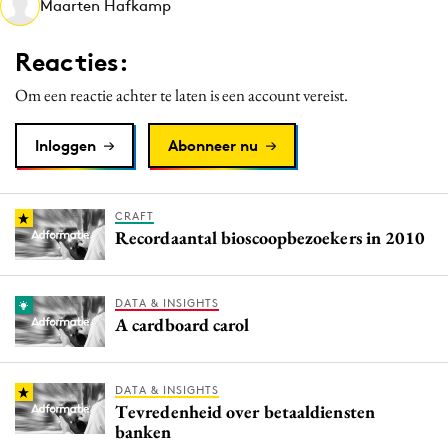
Maarten Hafkamp
Media
Merkstrategie
Reacties:
PR
Om een reactie achter te laten is een account vereist.
Programmatic
Purpose Marketing
Inloggen
Abonneer nu
Reputatie & crisis
CRAFT
Recordaantal bioscoopbezoekers in 2010
DATA & INSIGHTS
A cardboard carol
DATA & INSIGHTS
Tevredenheid over betaaldiensten
banken