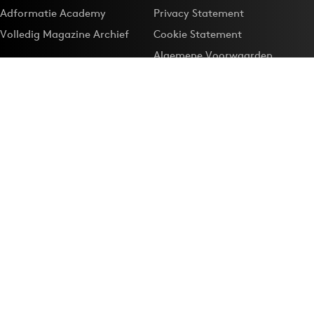
Adformatie Academy
Privacy Statement
Volledig Magazine Archief
Cookie Statement
Algemene Voorwaarden
Onze app
Maak Adformatie.nl je
Google-favoriet
Privacyinstellingen
Download de
Adformatie Nieuws App