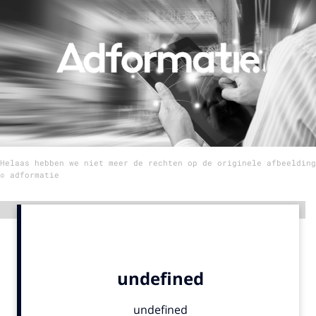
Menu
Home
9 sept: GenAI-training
12 nov: MarketingLive!
Adverteren
Helaas hebben we niet meer de rechten op de originele afbeelding
Events
© adformatie
Opleidingen
Vacatures
Advertentie
Academy
Partners
Topics
Artificial Intelligence