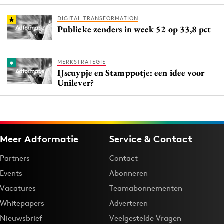
DIGITAL TRANSFORMATION
Publieke zenders in week 52 op 33,8 pct
MERKSTRATEGIE
IJscuypje en Stamppotje: een idee voor
Unilever?
Meer Adformatie
Service & Contact
Partners
Contact
Events
Abonneren
Vacatures
Teamabonnementen
Whitepapers
Adverteren
Nieuwsbrief
Veelgestelde Vragen