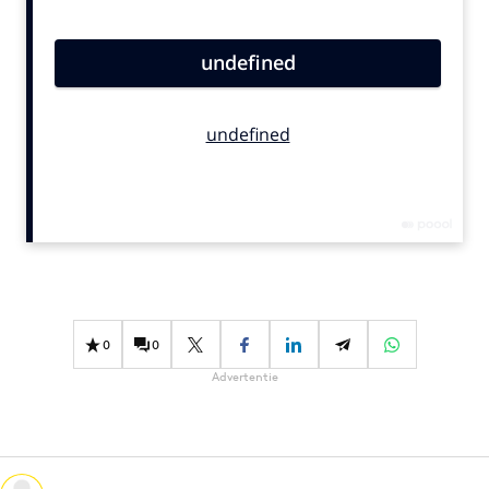
Bureaus
Campagnes
Carriere
Contentmarketing
Craft
Customer Experience
Data & Insights
Design
Digital transformation
Diversiteit
0
0
Effectiviteit
Advertentie
Gedragsverandering
Influencer marketing
Interne communicatie
Martech