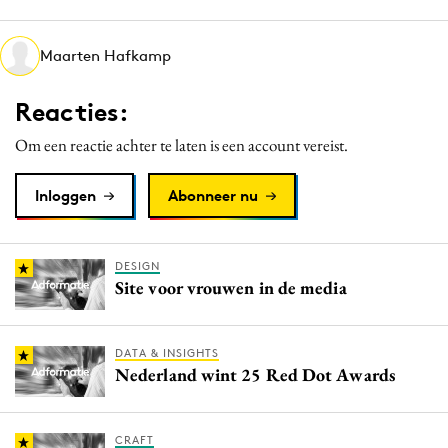
Media
Merkstrategie
Maarten Hafkamp
PR
Reacties:
Programmatic
Purpose Marketing
Om een reactie achter te laten is een account vereist.
Reputatie & crisis
Inloggen
Abonneer nu
DESIGN
Site voor vrouwen in de media
DATA & INSIGHTS
Nederland wint 25 Red Dot Awards
CRAFT