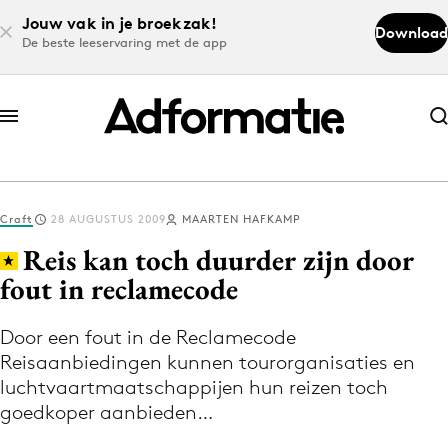
Jouw vak in je broekzak!
Download
De beste leeservaring met de app
Abonneer nu
Abonneer nu
Craft
28 AUGUSTUS 2009
MAARTEN HAFKAMP
Log in
Reis kan toch duurder zijn door
fout in reclamecode
Download de app
Volg het laatste nieuws via de Adformatie
Door een fout in de Reclamecode
Reisaanbiedingen kunnen tourorganisaties en
Nieuws app
luchtvaartmaatschappijen hun reizen toch
goedkoper aanbieden…