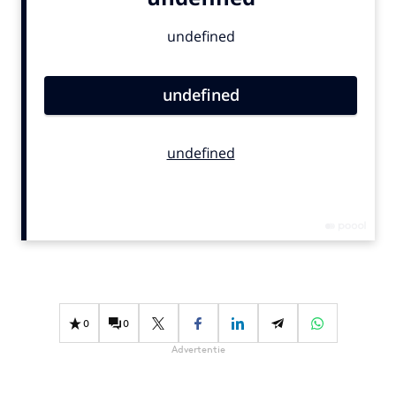
Bureaus
Campagnes
Carriere
Contentmarketing
Craft
Customer Experience
Data & Insights
Design
Digital transformation
Diversiteit
Effectiviteit
Gedragsverandering
0
0
Influencer marketing
Advertentie
Interne communicatie
Martech