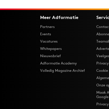
Meer Adformatie
Servi
Partners
Contac
Events
Abonne
Vacatures
Teama
Whitepapers
Advert
Nieuwsbrief
Veelge
Adformatie Academy
Privac
Volledig Magazine Archief
Cookie
Algeme
Onze a
Maak A
Google
Privacy