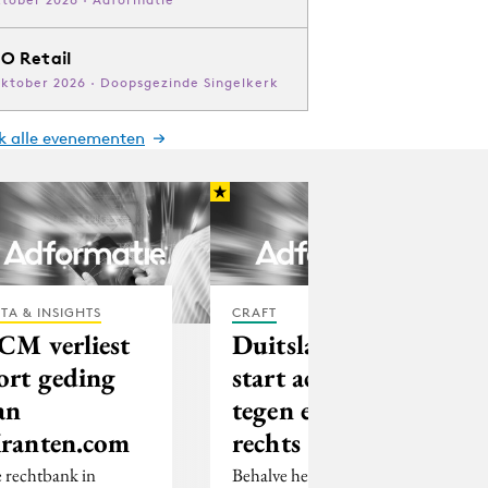
O Retail
oktober 2026 · Doopsgezinde Singelkerk
jk alle evenementen
TA & INSIGHTS
CRAFT
CM verliest
Duitsland
ort geding
start acties
an
tegen extreem-
ranten.com
rechts
 rechtbank in
Behalve het