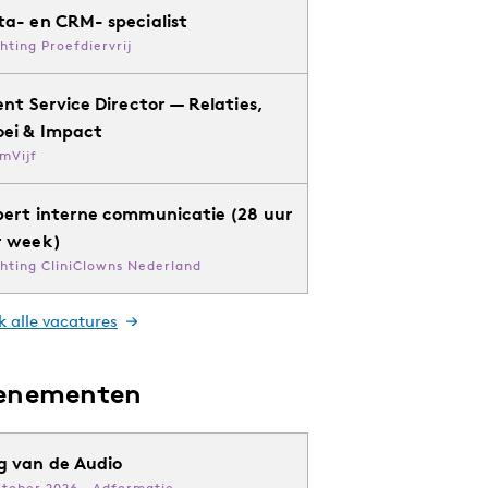
ta- en CRM- specialist
chting Proefdiervrij
ent Service Director — Relaties,
oei & Impact
mVijf
pert interne communicatie (28 uur
r week)
chting CliniClowns Nederland
k alle vacatures
enementen
g van de Audio
ktober 2026 · Adformatie