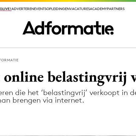
GLIVE!
GLIVE!
ADVERTEREN
ADVERTEREN
EVENTS
EVENTS
OPLEIDINGEN
OPLEIDINGEN
VACATURES
VACATURES
ACADEMY
ACADEMY
PARTNERS
PARTNERS
FORMATIE
ieuws app
 online belastingvrij
ren die het ‘belastingvrij’ verkoopt in 
an brengen via internet.
Media
ormation
Merkstrategie
PR