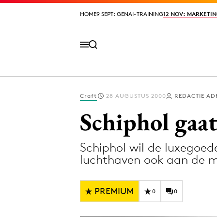
HOME
HOME
9 SEPT: GENAI-TRAINING
9 SEPT: GENAI-TRAINING
12 NOV: MARKETIN
12 NOV: MARKETIN
Craft
28 AUGUSTUS 2000
REDACTIE AD
Volg het laatste nieuws via de Adformatie N
Schiphol gaat
Schiphol wil de luxegoede
Topics
luchthaven ook aan de m
Artificial Intelligence
Design
Bureaus
Digital transf
PREMIUM
0
0
Campagnes
Diversiteit