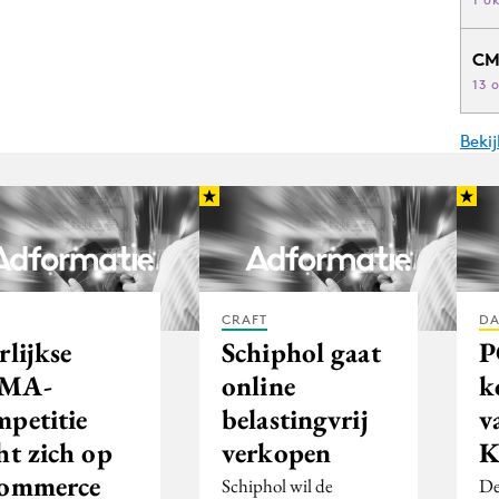
CM
13 
Beki
CRAFT
DA
rlijkse
Schiphol gaat
P
MA-
online
k
mpetitie
belastingvrij
v
ht zich op
verkopen
K
commerce
Schiphol wil de
De