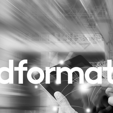
Programmatic
ering
Purpose Marketing
keting
Reputatie & crisis
nicatie