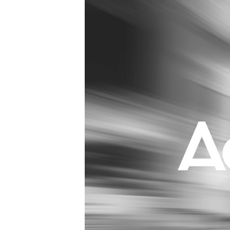
Carriere
Effectiviteit
Contentmarketing
Gedragsverand
Craft
Influencer mar
Customer Experience
Interne commu
Data & Insights
Martech