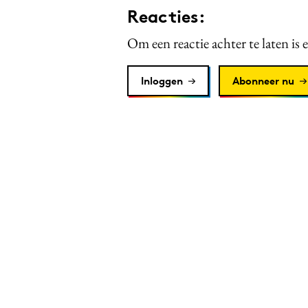
Reacties:
Om een reactie achter te laten is 
Inloggen
Abonneer nu