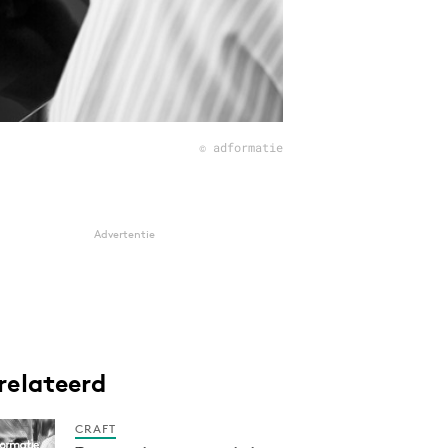
© adformatie
Advertentie
relateerd
CRAFT