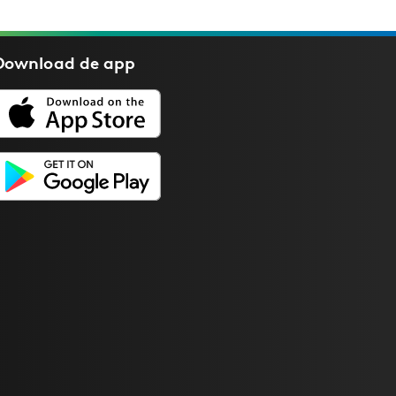
Download de
app