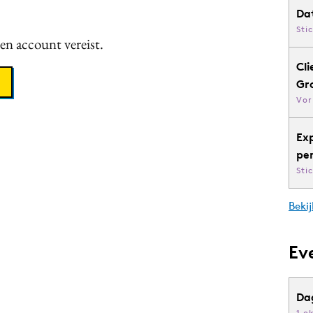
Da
Sti
een account vereist.
Cli
Gr
Vor
Ex
pe
Sti
Bekij
Ev
Da
1 o