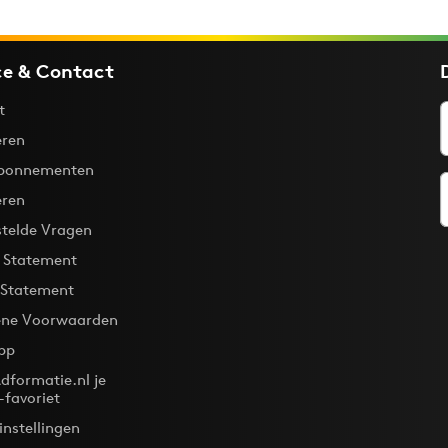
ce & Contact
t
ren
bonnementen
eren
stelde Vragen
y Statement
 Statement
ne Voorwaarden
pp
dformatie.nl je
-favoriet
instellingen