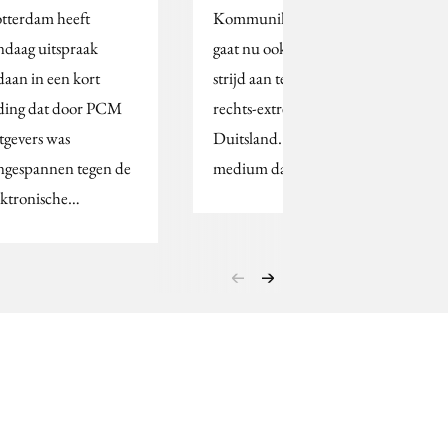
tterdam heeft
Kommunikationsverband,
ndaag uitspraak
gaat nu ook de CDU de
daan in een kort
strijd aan tegen het
ding dat door PCM
rechts-extremisme in
tgevers was
Duitsland. Belangrijkste
ngespannen tegen de
medium dat de…
ektronische…