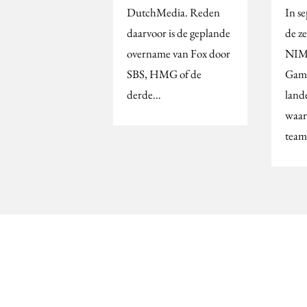
DutchMedia. Reden
In s
daarvoor is de geplande
de ze
overname van Fox door
NIM
SBS, HMG of de
Game
derde…
land
waar
team