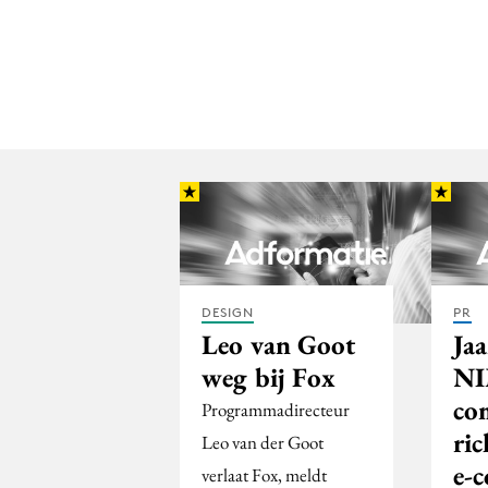
DESIGN
PR
Leo van Goot
Jaa
weg bij Fox
NI
co
Programmadirecteur
ric
Leo van der Goot
e-
verlaat Fox, meldt