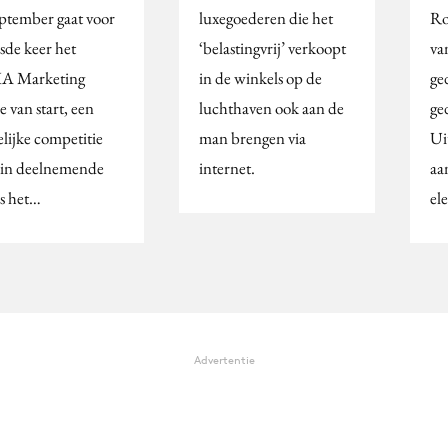
eptember gaat voor
luxegoederen die het
Ro
sde keer het
‘belastingvrij’ verkoopt
va
A Marketing
in de winkels op de
ge
 van start, een
luchthaven ook aan de
ge
elijke competitie
man brengen via
Ui
in deelnemende
internet.
aa
s het…
el
Advertentie