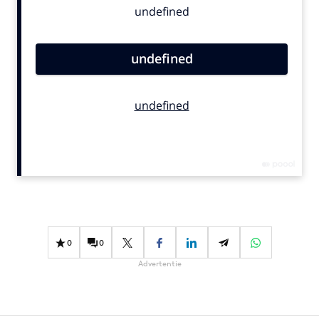
Bureaus
Campagnes
Carriere
Contentmarketing
Craft
Customer Experience
Data & Insights
Design
Digital transformation
Diversiteit
Effectiviteit
0
0
Gedragsverandering
Advertentie
Influencer marketing
Interne communicatie
Martech