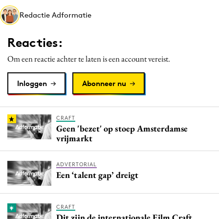
Media
Redactie Adformatie
Merkstrategie
Reacties:
PR
Programmatic
Om een reactie achter te laten is een account vereist.
Purpose Marketing
Inloggen
Abonneer nu
Reputatie & crisis
CRAFT
Geen 'bezet' op stoep Amsterdamse
vrijmarkt
ADVERTORIAL
Een ‘talent gap’ dreigt
CRAFT
Dit zijn de internationale Film Craft