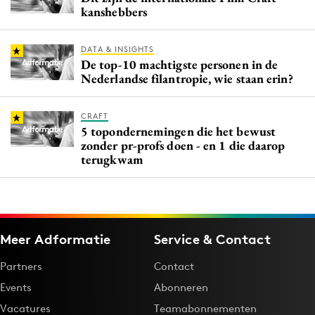
kanshebbers
DATA & INSIGHTS
De top-10 machtigste personen in de
Nederlandse filantropie, wie staan erin?
CRAFT
5 topondernemingen die het bewust
zonder pr-profs doen - en 1 die daarop
terugkwam
Meer Adformatie
Service & Contact
Partners
Contact
Events
Abonneren
Vacatures
Teamabonnementen