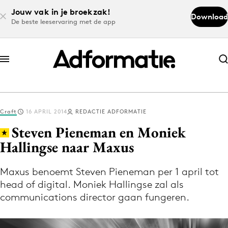
Jouw vak in je broekzak!
Download
De beste leeservaring met de app
Abonneer nu
Abonneer nu
Craft
16 APRIL 2014
REDACTIE ADFORMATIE
Log in
Steven Pieneman en Moniek
Hallingse naar Maxus
Download de app
Volg het laatste nieuws via de Adformatie
Maxus benoemt Steven Pieneman per 1 april tot
head of digital. Moniek Hallingse zal als
Nieuws app
communications director gaan fungeren.