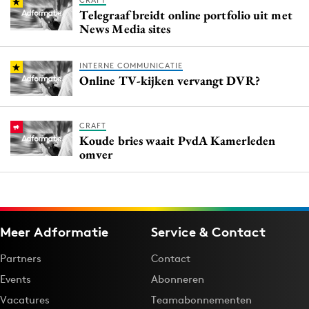
CRAFT
Telegraaf breidt online portfolio uit met
News Media sites
INTERNE COMMUNICATIE
Online TV-kijken vervangt DVR?
CRAFT
Koude bries waait PvdA Kamerleden
omver
Meer Adformatie
Service & Contact
Partners
Contact
Events
Abonneren
Vacatures
Teamabonnementen