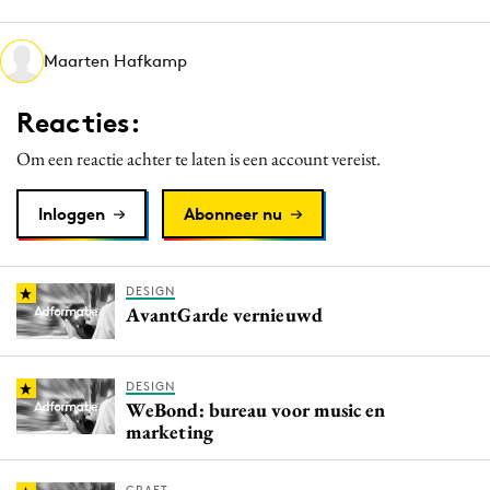
Media
Merkstrategie
Maarten Hafkamp
PR
Reacties:
Programmatic
Purpose Marketing
Om een reactie achter te laten is een account vereist.
Reputatie & crisis
Inloggen
Abonneer nu
DESIGN
AvantGarde vernieuwd
DESIGN
WeBond: bureau voor music en
marketing