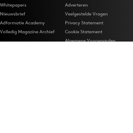
Whitepapers
Adverteren
Nieuwsbrief
Veelgestelde Vragen
Adformatie Academy
Privacy Statement
Volledig Magazine Archief
Cookie Statement
Algemene Voorwaarden
Onze app
Maak Adformatie.nl je
Google-favoriet
Privacyinstellingen
Download de
Adformatie Nieuws App