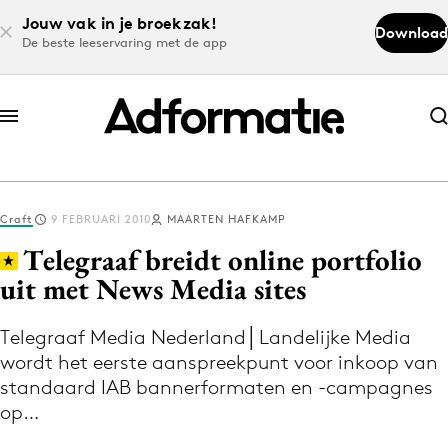
Jouw vak in je broekzak!
Download
De beste leeservaring met de app
Abonneer nu
Abonneer nu
Craft
9 FEBRUARI 2010
MAARTEN HAFKAMP
Log in
Telegraaf breidt online portfolio
uit met News Media sites
Download de app
Volg het laatste nieuws via de Adformatie
Telegraaf Media Nederland│Landelijke Media
wordt het eerste aanspreekpunt voor inkoop van
Nieuws app
standaard IAB bannerformaten en -campagnes
op…