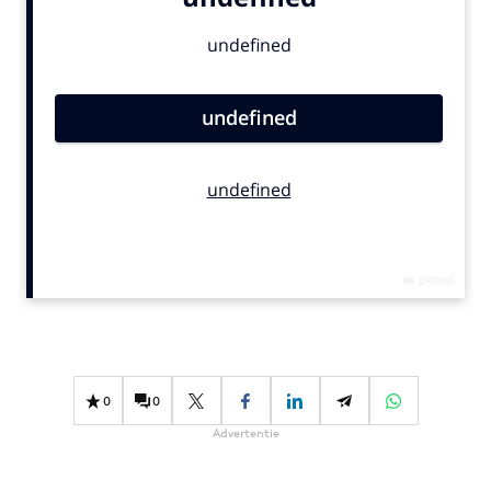
Bureaus
Campagnes
Carriere
Contentmarketing
Craft
Customer Experience
Data & Insights
Design
Digital transformation
Diversiteit
Effectiviteit
Gedragsverandering
0
0
Influencer marketing
Advertentie
Interne communicatie
Martech