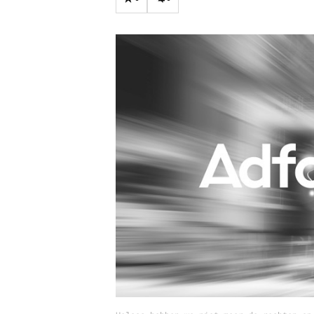
Carriere
Effectiviteit
Contentmarketing
Gedragsverand
Craft
Influencer mar
Customer Experience
Interne commu
Data & Insights
Martech