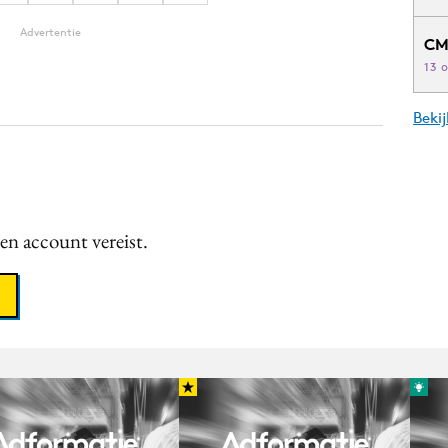
Advertentie
CM
13 
Beki
een account vereist.