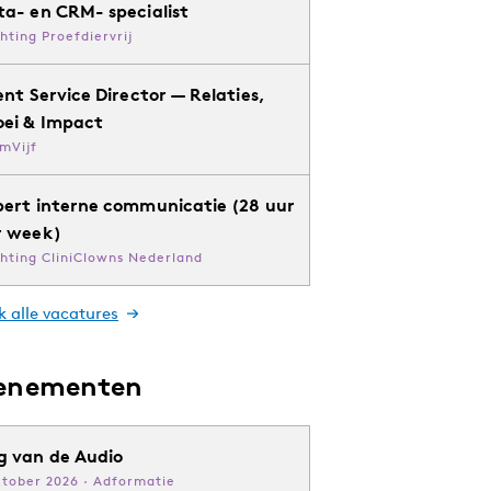
ta- en CRM- specialist
chting Proefdiervrij
ent Service Director — Relaties,
oei & Impact
mVijf
pert interne communicatie (28 uur
r week)
chting CliniClowns Nederland
k alle vacatures
enementen
g van de Audio
ktober 2026 · Adformatie