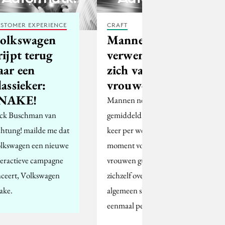
STOMER EXPERIENCE
CRAFT
olkswagen
Mannen
rijpt terug
verwennen
aar een
zich vaker dan
lassieker:
vrouwen
NAKE!
Mannen nemen
ck Buschman van
gemiddeld twee tot zes
htung! mailde me dat
keer per week een
lkswagen een nieuwe
moment voor zichzelf,
teractieve campagne
vrouwen gunnen
nceert, Volkswagen
zichzelf over het
ake.
algemeen slechts
eenmaal per…