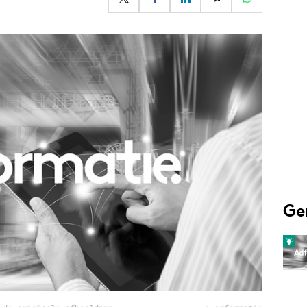
Programmatic
ering
Purpose Marketing
keting
Reputatie & crisis
nicatie
Ge