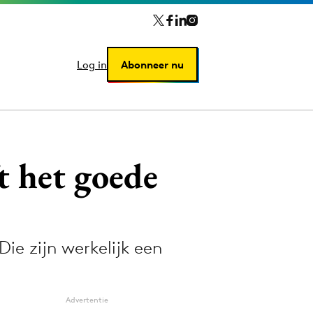
Log in
Log in
Abonneer nu
Abonneer nu
t het goede
ie zijn werkelijk een
Advertentie