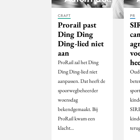
CRAFT
PR
Prorail past
SI
Ding Ding
ca
Ding-lied niet
agr
aan
vo
hee
ProRail zal het Ding
Ding Ding-lied niet
Oude
aanpassen. Dat heeft de
beter
spoorwegbeheerder
spor
woensdag
kind
bekendgemaakt. Bij
SIRE
ProRail kwam een
kind
klacht…
terug