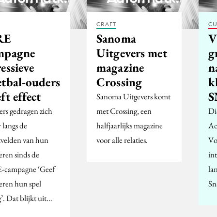
CRAFT
CU
RE
Sanoma
V
mpagne
Uitgevers met
g
essieve
magazine
n
etbal-ouders
Crossing
k
ft effect
S
Sanoma Uitgevers komt
rs gedragen zich
met Crossing, een
Di
 langs de
halfjaarlijks magazine
Ac
tvelden van hun
voor alle relaties.
Vo
eren sinds de
in
-campagne ‘Geef
la
eren hun spel
Sn
’. Dat blijkt uit…