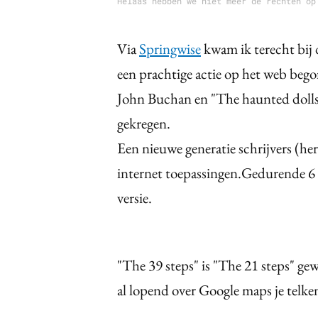
Helaas hebben we niet meer de rechten op
Via
Springwise
kwam ik terecht bij 
een prachtige actie op het web bego
John Buchan en "The haunted dolls
gekregen.
Een nieuwe generatie schrijvers (he
internet toepassingen.Gedurende 6 
versie.
"The 39 steps" is "The 21 steps" g
al lopend over Google maps je telken