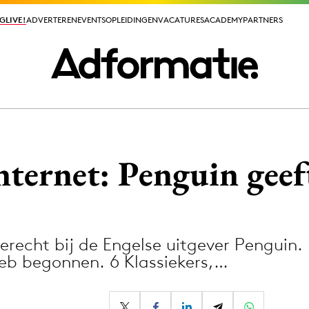
GLIVE!
GLIVE!
ADVERTEREN
ADVERTEREN
EVENTS
EVENTS
OPLEIDINGEN
OPLEIDINGEN
VACATURES
VACATURES
ACADEMY
ACADEMY
PARTNERS
PARTNERS
ieuws app
nternet: Penguin geef
recht bij de Engelse uitgever Penguin. D
Media
web begonnen. 6 Klassiekers,…
ormation
Merkstrategie
PR