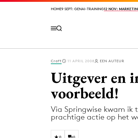
HOME
HOME
9 SEPT: GENAI-TRAINING
9 SEPT: GENAI-TRAINING
12 NOV: MARKETIN
12 NOV: MARKETIN
Craft
11 APRIL 2008
EEN AUTEUR
Volg het laatste nieuws via de Adformatie N
Uitgever en i
voorbeeld!
Topics
Via Springwise kwam ik te
Artificial Intelligence
Design
prachtige actie op het 
Bureaus
Digital transf
Campagnes
Diversiteit
0
0