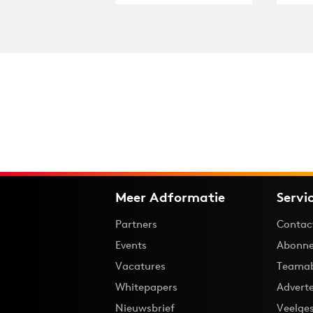
Meer Adformatie
Servi
Partners
Contac
Events
Abonne
Vacatures
Teama
Whitepapers
Advert
Nieuwsbrief
Veelge