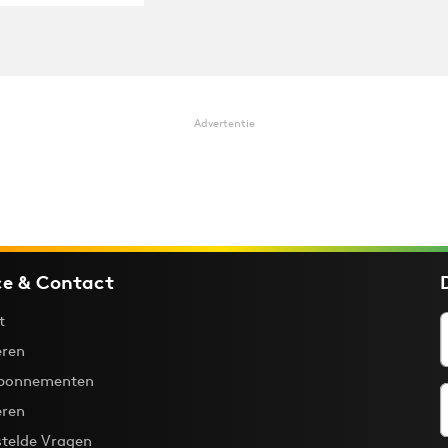
Advertentie
ce & Contact
t
ren
bonnementen
eren
stelde Vragen