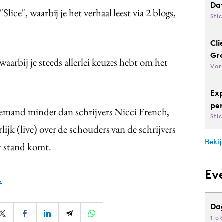
Da
lice", waarbij je het verhaal leest via 2 blogs,
Sti
Cli
Gr
 waarbij je steeds allerlei keuzes hebt om het
Vor
Ex
pe
iemand minder dan schrijvers Nicci French,
Sti
rlijk (live) over de schouders van de schrijvers
Bekij
t stand komt.
Ev
.
Da
1 o