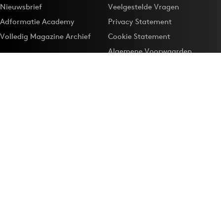
Nieuwsbrief
Veelgestelde Vragen
Adformatie Academy
Privacy Statement
Volledig Magazine Archief
Cookie Statement
Algemene Voorwaarden
Onze app
Maak Adformatie.nl je
Google-favoriet
Privacyinstellingen
Download de
Adformatie Nieuws App