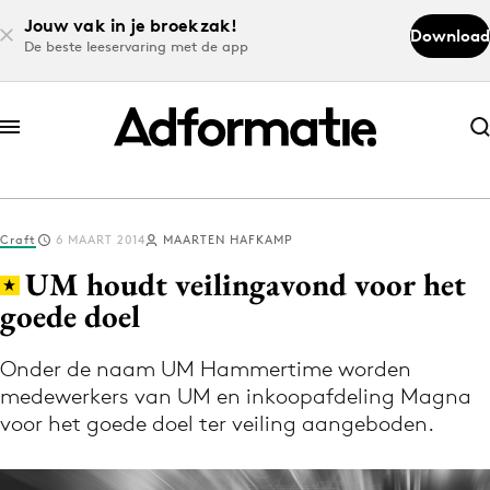
Jouw vak in je broekzak!
Download
De beste leeservaring met de app
Abonneer nu
Abonneer nu
Craft
6 MAART 2014
MAARTEN HAFKAMP
Log in
UM houdt veilingavond voor het
goede doel
Download de app
Volg het laatste nieuws via de Adformatie
Onder de naam UM Hammertime worden
medewerkers van UM en inkoopafdeling Magna
Nieuws app
voor het goede doel ter veiling aangeboden.