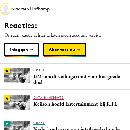
Media
Maarten Hafkamp
Merkstrategie
Reacties:
PR
Programmatic
Om een reactie achter te laten is een account vereist.
Purpose Marketing
Inloggen
Abonneer nu
Reputatie & crisis
CRAFT
UM houdt veilingavond voor het goede
doel
DATA & INSIGHTS
Keilson hoofd Entertainment bij RTL
CRAFT
Nederland grootste niet-Angelsaksische