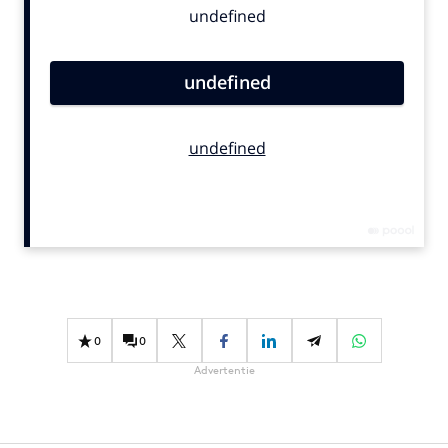
Bureaus
Campagnes
Carriere
Contentmarketing
Craft
Customer Experience
Data & Insights
Design
Digital transformation
Diversiteit
Effectiviteit
0
0
Gedragsverandering
Advertentie
Influencer marketing
Interne communicatie
Martech