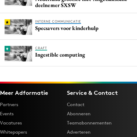
deelnemer SXSW
INTERNE COMMUNICATIE
Specsavers voor kinderhulp
CRAFT
Ingestible computing
Meer Adformatie
Service & Contact
Partners
Contact
Events
Abonneren
Vacatures
Teamabonnementen
Whitepapers
Adverteren