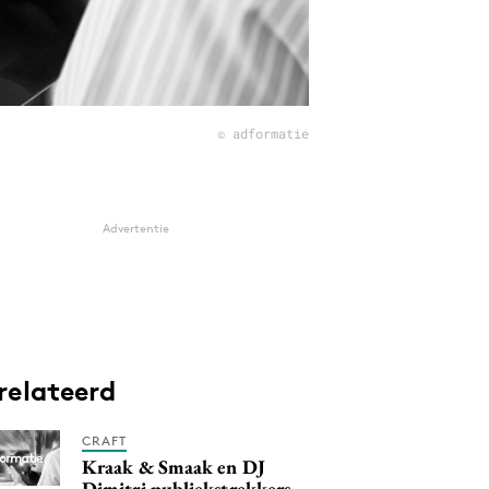
© adformatie
Advertentie
relateerd
CRAFT
Kraak & Smaak en DJ
Dimitri publiekstrekkers