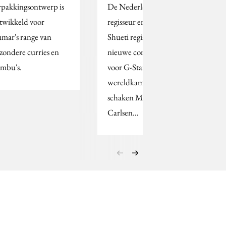
rpakkingsontwerp is
De Nederlandse
twikkeld voor
regisseur en visual artist
mar's range van
Shueti regisseerde de
jzondere curries en
nieuwe commercial
mbu's.
voor G-Star Raw met
wereldkampioen
schaken Magnus
Carlsen…