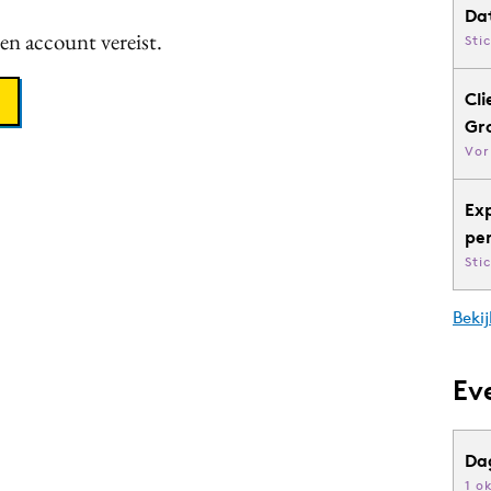
Da
een account vereist.
Sti
Cli
Gr
Vor
Ex
pe
Sti
Bekij
Ev
Da
1 o