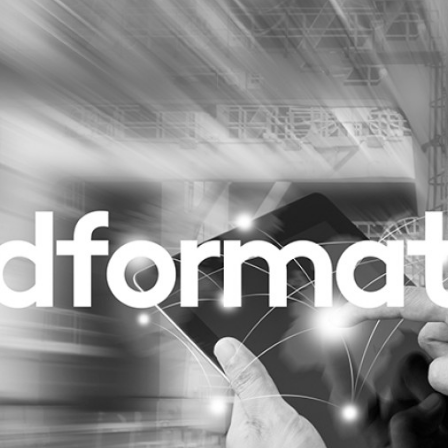
Programmatic
ering
Purpose Marketing
keting
Reputatie & crisis
nicatie