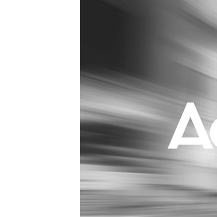
Carriere
Effectiviteit
Contentmarketing
Gedragsverand
Craft
Influencer mar
Customer Experience
Interne commu
Data & Insights
Martech