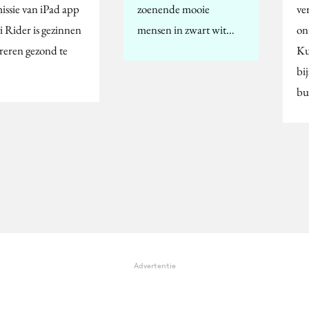
issie van iPad app
zoenende mooie
ve
i Rider is gezinnen
mensen in zwart wit…
on
ireren gezond te
Ku
bi
bu
Advertentie