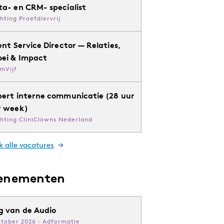
ta- en CRM- specialist
chting Proefdiervrij
ent Service Director — Relaties,
oei & Impact
mVijf
pert interne communicatie (28 uur
r week)
chting CliniClowns Nederland
k alle vacatures
enementen
g van de Audio
ktober 2026 · Adformatie