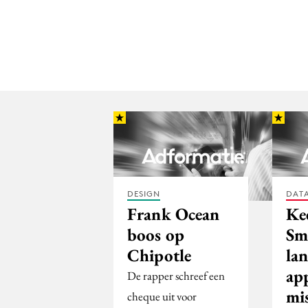
DESIGN
DATA
Frank Ocean
Ke
boos op
Sm
Chipotle
lan
ap
De rapper schreef een
mis
cheque uit voor