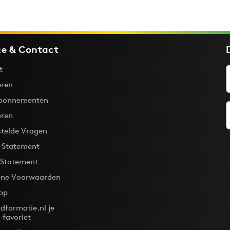
ce & Contact
t
ren
bonnementen
eren
stelde Vragen
y Statement
 Statement
ne Voorwaarden
pp
dformatie.nl je
-favoriet