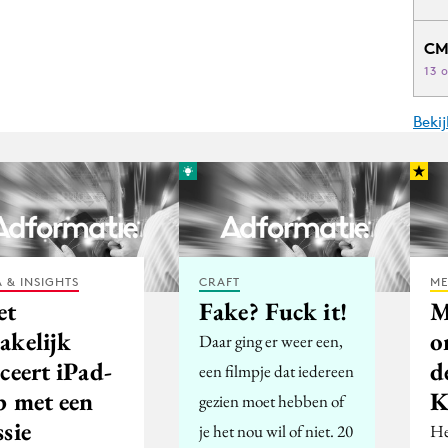
CM
13 
Beki
 & INSIGHTS
CRAFT
ME
et
Fake? Fuck it!
M
akelijk
o
Daar ging er weer een,
ceert iPad-
d
een filmpje dat iedereen
p met een
K
gezien moet hebben of
sie
je het nou wil of niet. 20
He