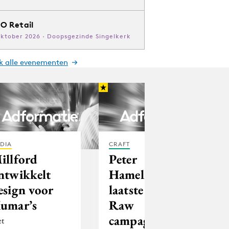
O Retail
oktober 2026 · Doopsgezinde Singelkerk
jk alle evenementen
DIA
CRAFT
illford
Peter
ntwikkelt
Hamelinck's
esign voor
laatste G-Star
umar’s
Raw
campagne
t