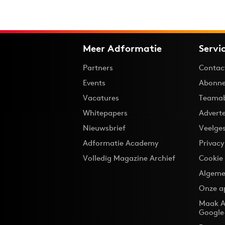
Meer Adformatie
Servi
Partners
Contac
Events
Abonne
Vacatures
Teama
Whitepapers
Advert
Nieuwsbrief
Veelge
Adformatie Academy
Privac
Volledig Magazine Archief
Cookie
Algeme
Onze a
Maak A
Google