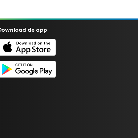
Download de
app