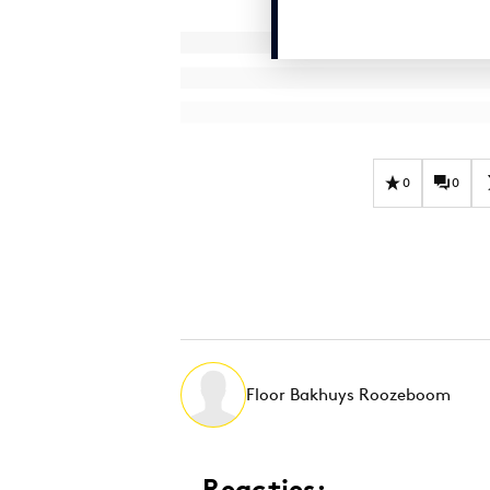
0
0
Floor Bakhuys Roozeboom
Reacties: