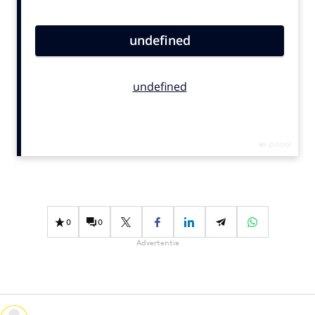
Bureaus
Campagnes
Carriere
Contentmarketing
Craft
Customer Experience
Data & Insights
Design
Digital transformation
Diversiteit
0
0
Effectiviteit
Advertentie
Gedragsverandering
Influencer marketing
Interne communicatie
Martech