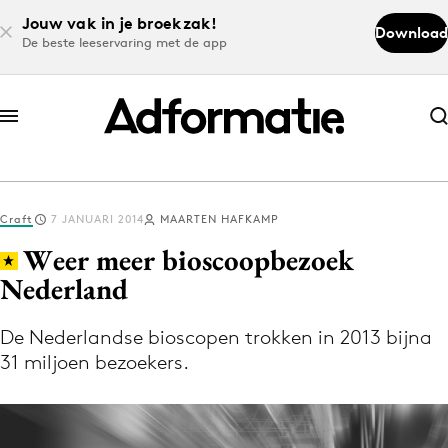
Jouw vak in je broekzak!
Download
De beste leeservaring met de app
Abonneer nu
Abonneer nu
Craft
7 JANUARI 2014
MAARTEN HAFKAMP
Log in
Weer meer bioscoopbezoek
Nederland
Download de app
Volg het laatste nieuws via de Adformatie
De Nederlandse bioscopen trokken in 2013 bijna
31 miljoen bezoekers.
Nieuws app