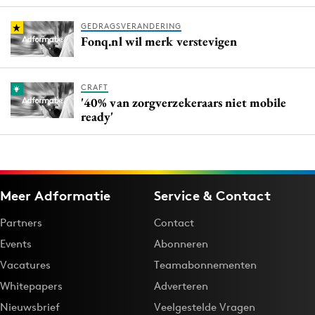
GEDRAGSVERANDERING
Fonq.nl wil merk verstevigen
CRAFT
'40% van zorgverzekeraars niet mobile
ready'
Meer Adformatie
Service & Contact
Partners
Contact
Events
Abonneren
Vacatures
Teamabonnementen
Whitepapers
Adverteren
Nieuwsbrief
Veelgestelde Vragen