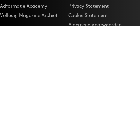
Adformatie Academy
Privacy Statement
Volledig Magazine Archief
Cookie Statement
Algemene Voorwaarden
Onze app
Maak Adformatie.nl je
Google-favoriet
Privacyinstellingen
Download de
Adformatie Nieuws App