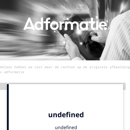
Menu
Home
9 sept: GenAI-training
12 nov: MarketingLive!
Adverteren
Helaas hebben we niet meer de rechten op de originele afbeelding
Events
© adformatie
Opleidingen
Vacatures
Advertentie
Academy
Partners
Topics
Artificial Intelligence