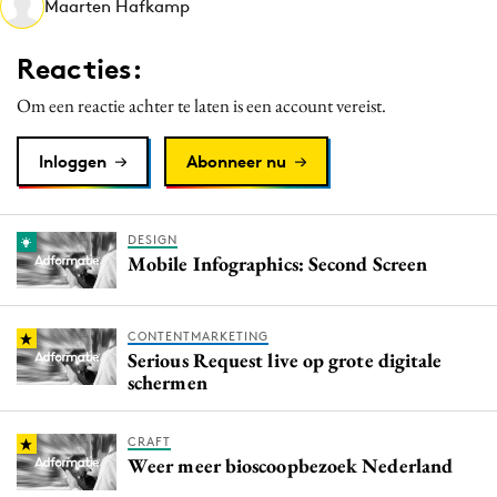
Maarten Hafkamp
Media
Merkstrategie
Reacties:
PR
Om een reactie achter te laten is een account vereist.
Programmatic
Purpose Marketing
Inloggen
Abonneer nu
Reputatie & crisis
DESIGN
Mobile Infographics: Second Screen
CONTENTMARKETING
Serious Request live op grote digitale
schermen
CRAFT
Weer meer bioscoopbezoek Nederland