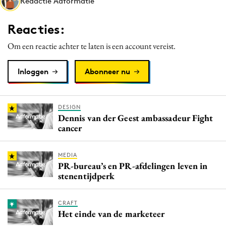
Redactie Adformatie
Media
Merkstrategie
Reacties:
PR
Om een reactie achter te laten is een account vereist.
Programmatic
Purpose Marketing
Inloggen
Abonneer nu
Reputatie & crisis
DESIGN
Dennis van der Geest ambassadeur Fight
cancer
MEDIA
PR-bureau’s en PR-afdelingen leven in
stenentijdperk
CRAFT
Het einde van de marketeer