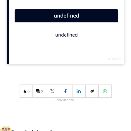
Bureaus
Campagnes
Carriere
Contentmarketing
Craft
Customer Experience
Data & Insights
Design
Digital transformation
Diversiteit
0
0
Effectiviteit
Advertentie
Gedragsverandering
Influencer marketing
Interne communicatie
Martech