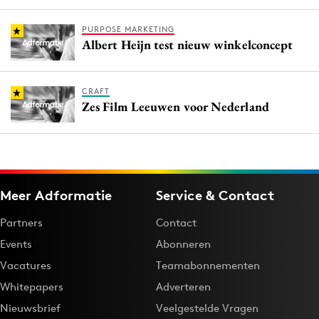
PURPOSE MARKETING
Albert Heijn test nieuw winkelconcept
CRAFT
Zes Film Leeuwen voor Nederland
Meer Adformatie
Service & Contact
Partners
Contact
Events
Abonneren
Vacatures
Teamabonnementen
Whitepapers
Adverteren
Nieuwsbrief
Veelgestelde Vragen