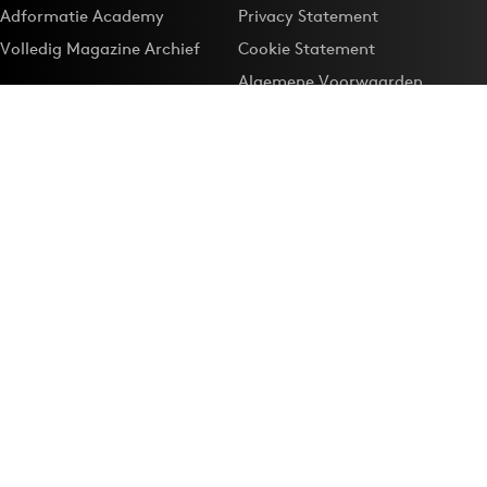
Adformatie Academy
Privacy Statement
Volledig Magazine Archief
Cookie Statement
Algemene Voorwaarden
Onze app
Maak Adformatie.nl je
Google-favoriet
Privacyinstellingen
Download de
Adformatie Nieuws App