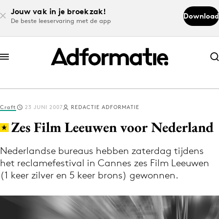
Jouw vak in je broekzak!
Download
De beste leeservaring met de app
Abonneer nu
Abonneer nu
Craft
23 JUNI 2007
REDACTIE ADFORMATIE
Log in
Zes Film Leeuwen voor Nederland
Nederlandse bureaus hebben zaterdag tijdens
Download de app
het reclamefestival in Cannes zes Film Leeuwen
Volg het laatste nieuws via de Adformatie
(1 keer zilver en 5 keer brons) gewonnen.
Nieuws app