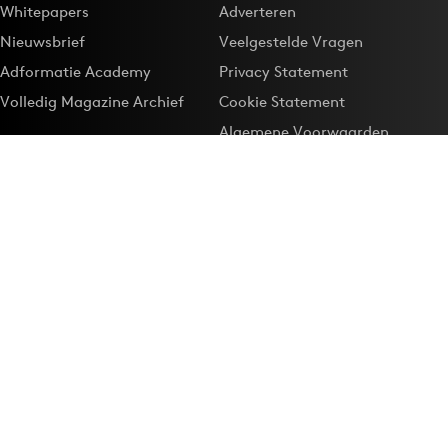
Whitepapers
Adverteren
Nieuwsbrief
Veelgestelde Vragen
Adformatie Academy
Privacy Statement
Volledig Magazine Archief
Cookie Statement
Algemene Voorwaarden
Onze app
Maak Adformatie.nl je
Google-favoriet
Privacyinstellingen
Download de
Adformatie Nieuws App