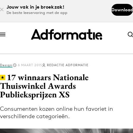
Jouw vak in je broekzak!
Download
De beste leeservaring met de app
Abonneer nu
Abonneer nu
Design
6 MAART 2015
REDACTIE ADFORMATIE
Log in
17 winnaars Nationale
Thuiswinkel Awards
Publieksprijzen XS
Download de app
Volg het laatste nieuws via de Adformatie
Consumenten kozen online hun favoriet in
Nieuws app
verschillende categorieën.