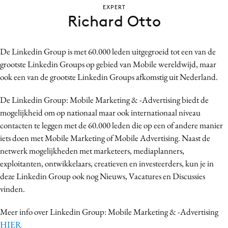
EXPERT
Bureaus
Richard Otto
Campagnes
Carriere
De Linkedin Group is met 60.000 leden uitgegroeid tot een van de
Contentmarketing
grootste Linkedin Groups op gebied van Mobile wereldwijd, maar
Craft
ook een van de grootste Linkedin Groups afkomstig uit Nederland.
Customer Experience
De Linkedin Group: Mobile Marketing & -Advertising biedt de
Data & Insights
mogelijkheid om op nationaal maar ook internationaal niveau
Design
contacten te leggen met de 60.000 leden die op een of andere manier
Digital transformation
iets doen met Mobile Marketing of Mobile Advertising. Naast de
Diversiteit
netwerk mogelijkheden met marketeers, mediaplanners,
Effectiviteit
exploitanten, ontwikkelaars, creatieven en investeerders, kun je in
deze Linkedin Group ook nog Nieuws, Vacatures en Discussies
Gedragsverandering
vinden.
Influencer marketing
Interne communicatie
Meer info over Linkedin Group: Mobile Marketing & -Advertising
Martech
HIER