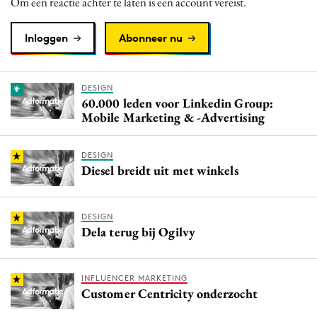
Om een reactie achter te laten is een account vereist.
Inloggen
Abonneer nu
DESIGN
60.000 leden voor Linkedin Group:
Mobile Marketing & -Advertising
DESIGN
Diesel breidt uit met winkels
DESIGN
Dela terug bij Ogilvy
INFLUENCER MARKETING
Customer Centricity onderzocht