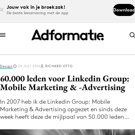
Jouw vak in je broekzak!
Download
De beste leeservaring met de app
Abonneer nu
Abonneer nu
Design
29 JULI 2012
RICHARD OTTO
Log in
60.000 leden voor Linkedin Group:
Mobile Marketing & -Advertising
Download de app
Volg het laatste nieuws via de Adformatie
In 2007 heb ik de Linkedin Group: Mobile
Marketing & Advertising opgezet en sinds deze
Nieuws app
week heeft deze de mijlpaal van 50.000 leden…