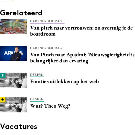
Media
Gerelateerd
Merkstrategie
PARTNERBIJDRAGE
PR
Van pitch naar vertrouwen: zo overtuig je de
boardroom
Programmatic
Purpose Marketing
PARTNERBIJDRAGE
Reputatie & crisis
Van Pinch naar Apadmi: 'Nieuwsgierigheid is
belangrijker dan ervaring'
DESIGN
Emoties uitlokken op het web
DESIGN
Wut? Theo Weg?
Vacatures