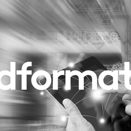
Programmatic
ering
Purpose Marketing
keting
Reputatie & crisis
nicatie