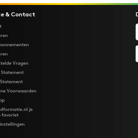
ce & Contact
t
ren
bonnementen
eren
stelde Vragen
y Statement
 Statement
ne Voorwaarden
pp
dformatie.nl je
-favoriet
instellingen