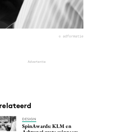
© adformatie
Advertentie
relateerd
DESIGN
SpinAwards: KLM en
Achtung! grote winnaars