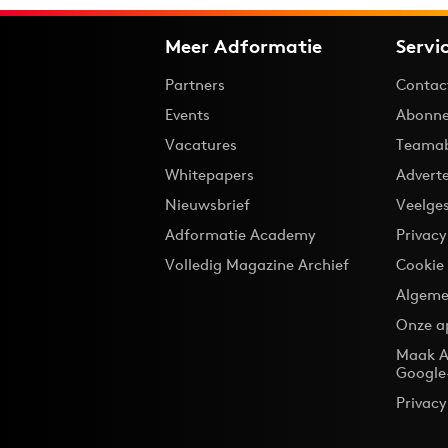
Meer Adformatie
Servi
Partners
Contac
Events
Abonne
Vacatures
Teama
Whitepapers
Advert
Nieuwsbrief
Veelge
Adformatie Academy
Privac
Volledig Magazine Archief
Cookie
Algeme
Onze a
Maak A
Google
Privacy