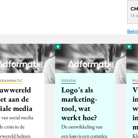
CM
13 
Beki
GRAMMATIC
DESIGN
PU
uwwereld
Logo's als
V
et aan de
marketing-
i
iale media
tool, wat
w
werkt hoe?
i
 van social media
m
e crisis in de
De ontwikkeling van
wereld helpen
een logo is een complex
Kl