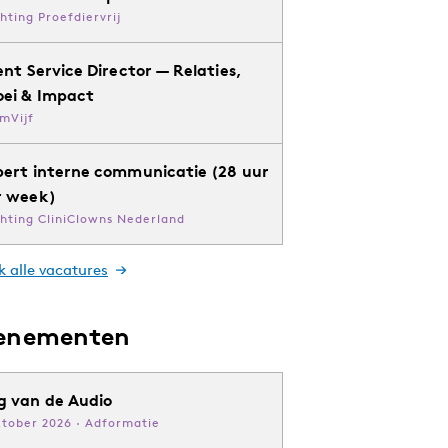
chting Proefdiervrij
ent Service Director — Relaties,
oei & Impact
mVijf
pert interne communicatie (28 uur
r week)
chting CliniClowns Nederland
k alle vacatures
enementen
g van de Audio
ktober 2026 · Adformatie