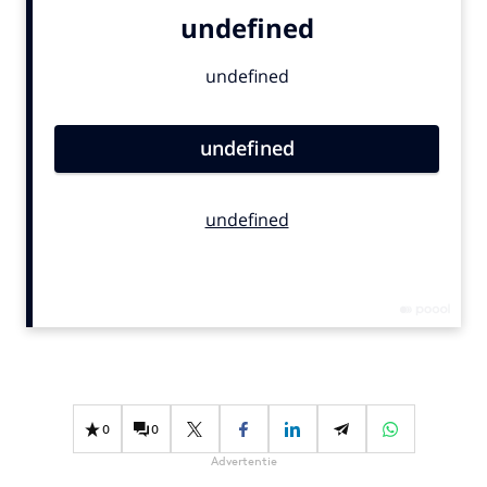
Bureaus
Campagnes
Carriere
Contentmarketing
Craft
Customer Experience
Data & Insights
Design
Digital transformation
Diversiteit
Effectiviteit
Gedragsverandering
Influencer marketing
0
0
Interne communicatie
Advertentie
Martech