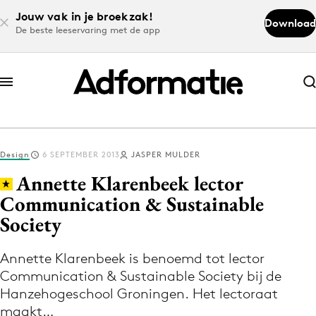
Jouw vak in je broekzak!
Download
De beste leeservaring met de app
Abonneer nu
Abonneer nu
Design
6 SEPTEMBER 2013
JASPER MULDER
Log in
Annette Klarenbeek lector
Communication & Sustainable
Society
Download de app
Volg het laatste nieuws via de Adformatie
Annette Klarenbeek is benoemd tot lector
Nieuws app
Communication & Sustainable Society bij de
Hanzehogeschool Groningen. Het lectoraat
maakt…