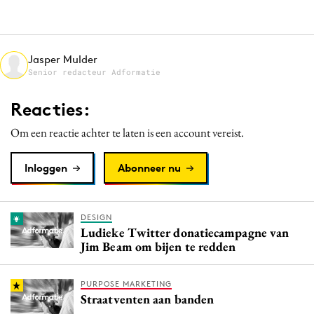
Media
Merkstrategie
PR
Jasper Mulder
Senior redacteur Adformatie
Programmatic
Purpose Marketing
Reacties:
Reputatie & crisis
Om een reactie achter te laten is een account vereist.
Inloggen
Abonneer nu
DESIGN
Ludieke Twitter donatiecampagne van
Jim Beam om bijen te red­­­den
PURPOSE MARKETING
Straatventen aan banden