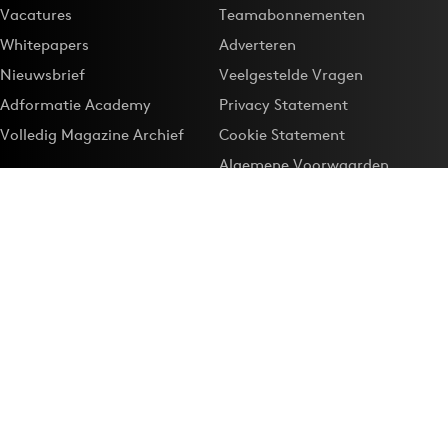
Vacatures
Teamabonnementen
Whitepapers
Adverteren
Nieuwsbrief
Veelgestelde Vragen
Adformatie Academy
Privacy Statement
Volledig Magazine Archief
Cookie Statement
Algemene Voorwaarden
Onze app
Maak Adformatie.nl je
Google-favoriet
Privacyinstellingen
Download de
Adformatie Nieuws App