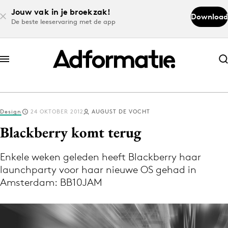
Jouw vak in je broekzak!
Download
De beste leeservaring met de app
Abonneer nu
Abonneer nu
Design
24 OKTOBER 2012
AUGUST DE VOCHT
Log in
Blackberry komt terug
Enkele weken geleden heeft Blackberry haar
Download de app
launchparty voor haar nieuwe OS gehad in
Volg het laatste nieuws via de Adformatie
Amsterdam: BB10JAM
Nieuws app