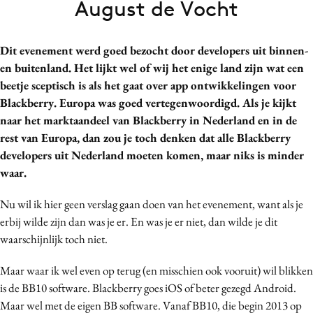
August de Vocht
Bureaus
Campagnes
Dit evenement werd goed bezocht door developers uit binnen-
Carriere
en buitenland. Het lijkt wel of wij het enige land zijn wat een
Contentmarketing
beetje sceptisch is als het gaat over app ontwikkelingen voor
Craft
Blackberry. Europa was goed vertegenwoordigd. Als je kijkt
Customer Experience
naar het marktaandeel van Blackberry in Nederland en in de
rest van Europa, dan zou je toch denken dat alle Blackberry
Data & Insights
developers uit Nederland moeten komen, maar niks is minder
Design
waar.
Digital transformation
Diversiteit
Nu wil ik hier geen verslag gaan doen van het evenement, want als je
erbij wilde zijn dan was je er. En was je er niet, dan wilde je dit
Effectiviteit
waarschijnlijk toch niet.
Gedragsverandering
Influencer marketing
Maar waar ik wel even op terug (en misschien ook vooruit) wil blikken
Interne communicatie
is de BB10 software. Blackberry goes iOS of beter gezegd Android.
Maar wel met de eigen BB software. Vanaf BB10, die begin 2013 op
Martech