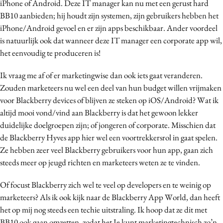
iPhone of Android. Deze IT manager kan nu met een gerust hard
BB10 aanbieden; hij houdt zijn systemen, zijn gebruikers hebben het
iPhone/Android gevoel en er zijn apps beschikbaar. Ander voordeel
is natuurlijk ook dat wanneer deze IT manager een corporate app wil,
het eenvoudig te produceren is!
Ik vraag me af of er marketingwise dan ook iets gaat veranderen.
Zouden marketeers nu wel een deel van hun budget willen vrijmaken
voor Blackberry devices of blijven ze steken op iOS/Android? Wat ik
altijd mooi vond/vind aan Blackberry is dat het gewoon lekker
duidelijke doelgroepen zijn; of jongeren of corporate. Misschien dat
de Blackberry Hyves app hier wel een voortrekkersrol in gaat spelen.
Ze hebben zeer veel Blackberry gebruikers voor hun app, gaan zich
steeds meer op jeugd richten en marketeers weten ze te vinden.
Of focust Blackberry zich wel te veel op developers en te weinig op
marketeers? Als ik ook kijk naar de Blackberry App World, dan heeft
het op mij nog steeds een techie uitstraling. Ik hoop dat ze dit met
BB10 ook gaan omzetten, zodat het Je kunt marketingtechnisch zo’n