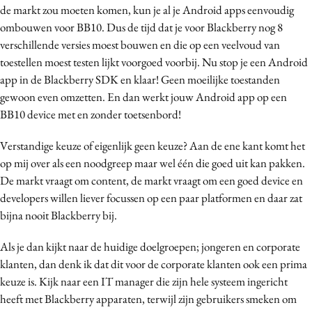
de markt zou moeten komen, kun je al je Android apps eenvoudig
Media
ombouwen voor BB10. Dus de tijd dat je voor Blackberry nog 8
Merkstrategie
verschillende versies moest bouwen en die op een veelvoud van
PR
toestellen moest testen lijkt voorgoed voorbij. Nu stop je een Android
Programmatic
app in de Blackberry SDK en klaar! Geen moeilijke toestanden
gewoon even omzetten. En dan werkt jouw Android app op een
Purpose Marketing
BB10 device met en zonder toetsenbord!
Reputatie & crisis
Verstandige keuze of eigenlijk geen keuze? Aan de ene kant komt het
op mij over als een noodgreep maar wel één die goed uit kan pakken.
De markt vraagt om content, de markt vraagt om een goed device en
developers willen liever focussen op een paar platformen en daar zat
bijna nooit Blackberry bij.
Als je dan kijkt naar de huidige doelgroepen; jongeren en corporate
klanten, dan denk ik dat dit voor de corporate klanten ook een prima
keuze is. Kijk naar een IT manager die zijn hele systeem ingericht
heeft met Blackberry apparaten, terwijl zijn gebruikers smeken om