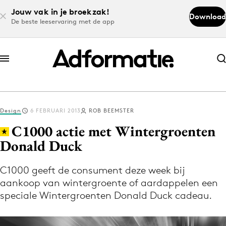
Jouw vak in je broekzak!
Download
De beste leeservaring met de app
Abonneer nu
Abonneer nu
Design
6 FEBRUARI 2013
ROB BEEMSTER
Log in
C1000 actie met Wintergroenten
Donald Duck
Download de app
Volg het laatste nieuws via de Adformatie
C1000 geeft de consument deze week bij
aankoop van wintergroente of aardappelen een
Nieuws app
speciale Wintergroenten Donald Duck cadeau.