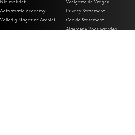
Nieuwsbrief
Veelgestelde Vragen
Adformatie Academy
Privacy Statement
Volledig Magazine Archief
Cookie Statement
Algemene Voorwaarden
Onze app
Maak Adformatie.nl je
Google-favoriet
Privacyinstellingen
Download de
Adformatie Nieuws App