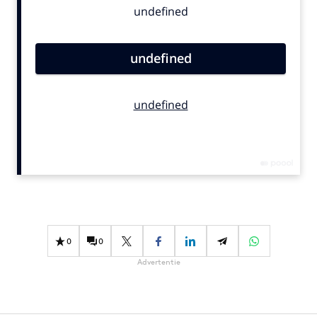
Bureaus
Campagnes
Carriere
Contentmarketing
Craft
Customer Experience
Data & Insights
Design
Digital transformation
Diversiteit
Effectiviteit
0
0
Gedragsverandering
Advertentie
Influencer marketing
Interne communicatie
Martech