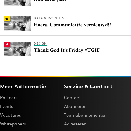
DATA & INSIGHTS
Hoera, Communicatie vernieuwd!!
DESIGN
Thank God It's Friday #TGIF
Meer Adformatie
Service & Contact
Partners
Contact
Events
Abonneren
Vacatures
Teamabonnementen
Whitepapers
Adverteren