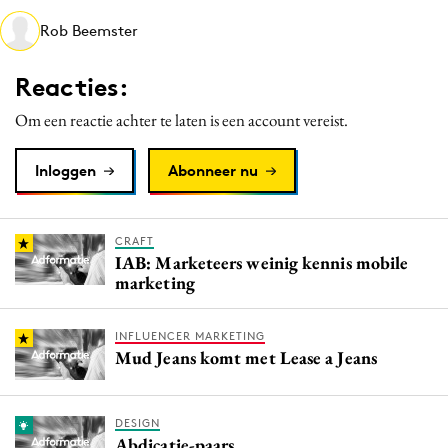
Media
Rob Beemster
Merkstrategie
Reacties:
PR
Programmatic
Om een reactie achter te laten is een account vereist.
Purpose Marketing
Inloggen
Abonneer nu
Reputatie & crisis
CRAFT
IAB: Marketeers weinig kennis mobile
marketing
INFLUENCER MARKETING
Mud Jeans komt met Lease a Jeans
DESIGN
Abdicatie-paars