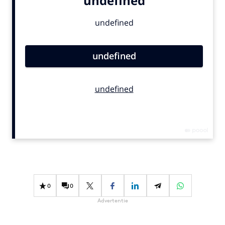
Bureaus
Campagnes
Carriere
Contentmarketing
Craft
Customer Experience
Data & Insights
Design
Digital transformation
Diversiteit
Effectiviteit
Gedragsverandering
0
0
Influencer marketing
Advertentie
Interne communicatie
Martech