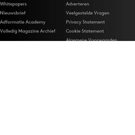
Whitepapers
Adverteren
Nieuwsbrief
Veelgestelde Vragen
Adformatie Academy
Privacy Statement
Volledig Magazine Archief
Cookie Statement
Algemene Voorwaarden
Onze app
Maak Adformatie.nl je
Google-favoriet
Privacyinstellingen
Download de
Adformatie Nieuws App