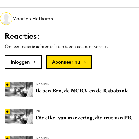
Media
Merkstrategie
Maarten Hafkamp
PR
Reacties:
Programmatic
Purpose Marketing
Om een reactie achter te laten is een account vereist.
Reputatie & crisis
Inloggen
Abonneer nu
DESIGN
Ik ben Ben, de NCRV en de Rabobank
PR
Die eikel van marketing, die trut van PR
DESIGN