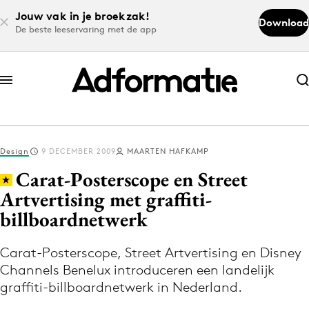
Jouw vak in je broekzak!
Download
De beste leeservaring met de app
Abonneer nu
Abonneer nu
Design
9 DECEMBER 2009
MAARTEN HAFKAMP
Log in
Carat-Posterscope en Street
Artvertising met graffiti-
billboardnetwerk
Download de app
Volg het laatste nieuws via de Adformatie
Carat-Posterscope, Street Artvertising en Disney
Nieuws app
Channels Benelux introduceren een landelijk
graffiti-billboardnetwerk in Nederland.