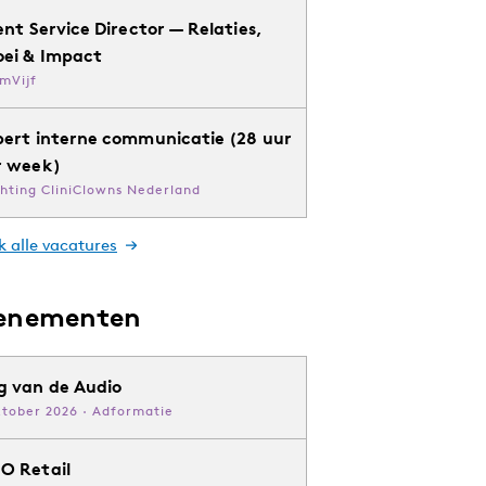
ent Service Director — Relaties,
oei & Impact
mVijf
pert interne communicatie (28 uur
r week)
chting CliniClowns Nederland
k alle vacatures
enementen
g van de Audio
ktober 2026 · Adformatie
O Retail