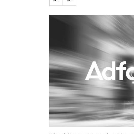
Carriere
Effectiviteit
Contentmarketing
Gedragsverand
Craft
Influencer mar
Customer Experience
Interne commu
Data & Insights
Martech