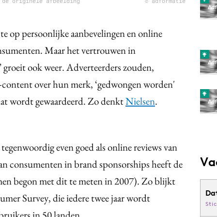
 de originele afbeelding
© adformatie
 op persoonlijke aanbevelingen en online
nsumenten. Maar het vertrouwen in
’ groeit ook weer. Adverteerders zouden,
d-content over hun merk, ‘gedwongen worden'
dat wordt gewaardeerd. Zo denkt
Nielsen
.
 tegenwoordig even goed als online reviews van
Va
n consumenten in brand sponsorships heeft de
en begon met dit te meten in 2007). Zo blijkt
Da
umer Survey, die iedere twee jaar wordt
Sti
bruikers in 50 landen.