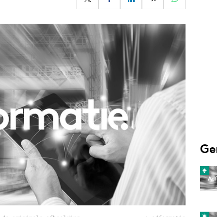
Programmatic
ering
Purpose Marketing
keting
Reputatie & crisis
nicatie
Ge