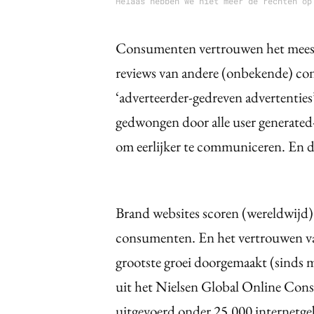
Helaas hebben we niet meer de rechten op
Consumenten vertrouwen het meeste
reviews van andere (onbekende) co
‘adverteerder-gedreven advertenties
gedwongen door alle user generate
om eerlijker te communiceren. En 
Brand websites scoren (wereldwijd)
consumenten. En het vertrouwen va
grootste groei doorgemaakt (sinds m
uit het Nielsen Global Online Cons
uitgevoerd onder 25.000 internetge