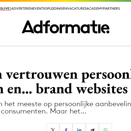
GLIVE!
GLIVE!
ADVERTEREN
ADVERTEREN
EVENTS
EVENTS
OPLEIDINGEN
OPLEIDINGEN
VACATURES
VACATURES
ACADEMY
ACADEMY
PARTNERS
PARTNERS
ieuws app
vertrouwen persoonl
 en... brand websites
het meeste op persoonlijke aanbevelin
Media
) consumenten. Maar het…
ormation
Merkstrategie
PR