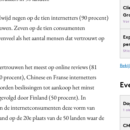
Cli
Gr
wijd negen op de tien internetters (90 procent)
Vor
ouwen. Zeven op de tien consumenten
venveel als het aantal mensen dat vertrouwt op
Ex
pe
Sti
Bekij
rtrouwen het meest op online reviews (81
80 procent), Chinese en Franse internetters
Ev
worden beslissingen tot aankoop het minst
gevolgd door Finland (50 procent). In
Da
an de internetconsumenten deze vorm van
1 o
nd op de 20e plaats van de 50 landen waar de
CM